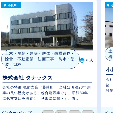
小坂町
土
土木・舗装・建築・解体・鋼構造物・
構
除雪・不動産業・法面工事・防水・塗
70人
装・型枠
小
株式会社 タナックス
会社
築
会社の特徴 弘前支店（藤崎町） 当社は明治28年創
設業
業の長い歴史がある、総合建設業です。昭和33年
に弘前支店を設置し、秋田県に限らず、青...
インターンシップ
イン