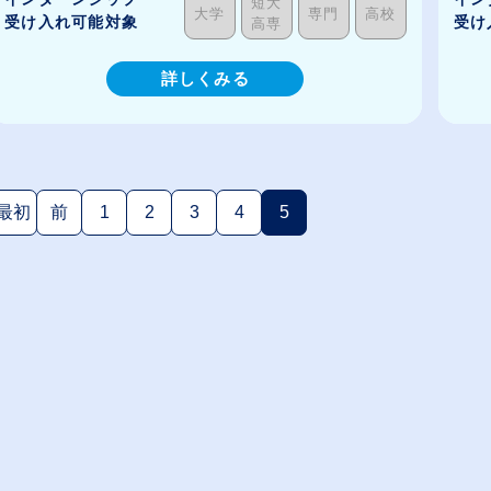
短大
大学
専門
高校
受け入れ可能対象
受け
高専
詳しくみる
最初
前
1
2
3
4
5
(現在のページ)