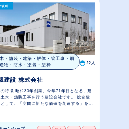
（⾼卒の給与を基準）
小坂町
従業員が多い順
休日数が多い順
木・舗装・建築・解体・管工事・鋼
22人
造物・防水・塗装・型枠
坂建設 株式会社
の特徴 昭和30年創業、今年71年目となる、建
・土木・舗装工事を行う建設会社です。 総合建
として、「空間に新たな価値を創造する」を...
ターンシップ