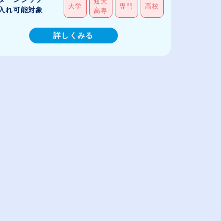
短大
大学
専門
高校
入れ可能対象
高専
詳しくみる