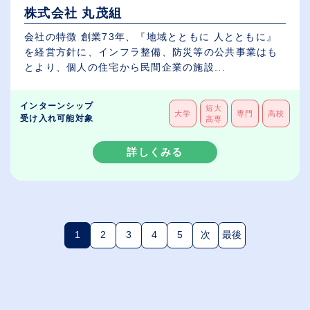
株式会社 丸茂組
会社の特徴 創業73年、『地域とともに 人とともに』
を経営方針に、インフラ整備、防災等の公共事業はも
とより、個人の住宅から民間企業の施設...
インターンシップ
短大
大学
専門
高校
受け入れ可能対象
高専
詳しくみる
1
2
3
4
5
次
最後
(現在のページ)