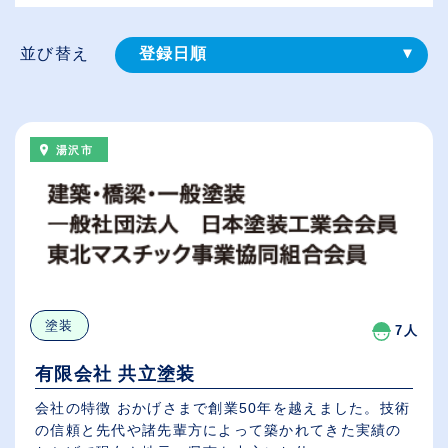
並び替え
登録⽇順
給与が高い順
（⾼卒の給与を基準）
湯沢市
従業員が多い順
休日数が多い順
塗装
7人
有限会社 共立塗装
会社の特徴 おかげさまで創業50年を越えました。技術
の信頼と先代や諸先輩方によって築かれてきた実績の