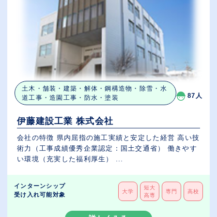
土木・舗装・建築・解体・鋼構造物・除雪・水
87人
道工事・造園工事・防水・塗装
伊藤建設工業 株式会社
会社の特徴 県内屈指の施工実績と安定した経営 高い技
術力（工事成績優秀企業認定：国土交通省） 働きやす
い環境（充実した福利厚生） ...
インターンシップ
短大
大学
専門
高校
受け入れ可能対象
高専