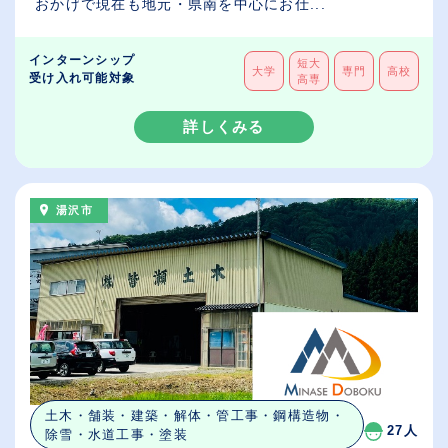
おかげで現在も地元・県南を中心にお仕...
インターンシップ
短大
大学
専門
高校
受け入れ可能対象
高専
詳しくみる
湯沢市
土木・舗装・建築・解体・管工事・鋼構造物・
27人
除雪・水道工事・塗装