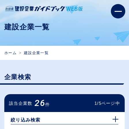
建設企業一覧
ホーム
建設企業一覧
企業検索
26
該当企業数
1/5ページ中
件
絞り込み検索