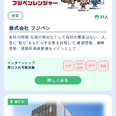
塗装
23人
株式会社 フジペン
会社の特徴 社員の幸せなくして会社の繁栄はない。人
生に”彩り”をもたらす企業を目指して 建築塗装、鋼橋
塗装、道路区画線整備をメインとして...
インターンシップ
短大
大学
専門
高校
受け入れ可能対象
高専
詳しくみる
横手市