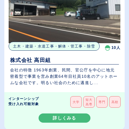
土木・建築・水道工事・解体・管工事・除雪
10人
株式会社 高田組
会社の特徴 1963年創業、民間、官公庁を中心に地元
密着型で事業を営み創業64年目社員10名のアットホー
ムな会社です。明るい社会のために邁進し...
インターンシップ
短大
大学
専門
高校
受け入れ可能対象
高専
詳しくみる