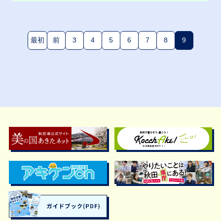
最初
前
3
4
5
6
7
8
9
(現在のペー