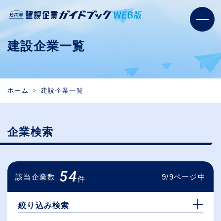
建設企業一覧
ホーム
建設企業一覧
企業検索
54
該当企業数
9/9ページ中
件
絞り込み検索