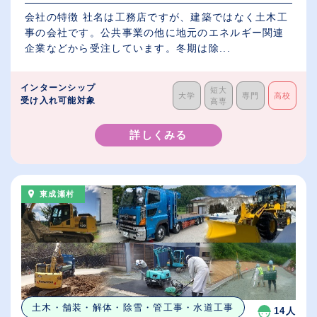
会社の特徴 社名は工務店ですが、建築ではなく土木工
事の会社です。公共事業の他に地元のエネルギー関連
企業などから受注しています。冬期は除...
インターンシップ
短大
大学
専門
高校
受け入れ可能対象
高専
詳しくみる
東成瀬村
土木・舗装・解体・除雪・管工事・水道工事
14人