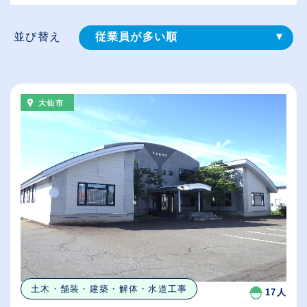
並び替え
従業員が多い順
登録⽇順
給与が高い順
大仙市
（⾼卒の給与を基準）
休日数が多い順
土木・舗装・建築・解体・水道工事
17人