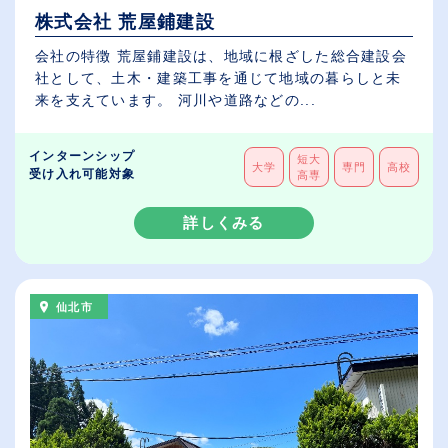
株式会社 荒屋鋪建設
会社の特徴 荒屋鋪建設は、地域に根ざした総合建設会
社として、土木・建築工事を通じて地域の暮らしと未
来を支えています。 河川や道路などの...
インターンシップ
短大
大学
専門
高校
受け入れ可能対象
高専
詳しくみる
仙北市