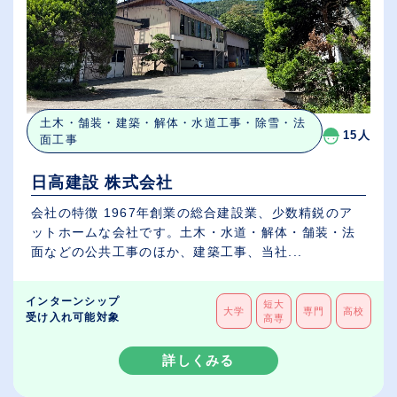
土木・舗装・建築・解体・水道工事・除雪・法
15人
面工事
日高建設 株式会社
会社の特徴 1967年創業の総合建設業、少数精鋭のア
ットホームな会社です。土木・水道・解体・舗装・法
面などの公共工事のほか、建築工事、当社...
インターンシップ
短大
大学
専門
高校
受け入れ可能対象
高専
詳しくみる