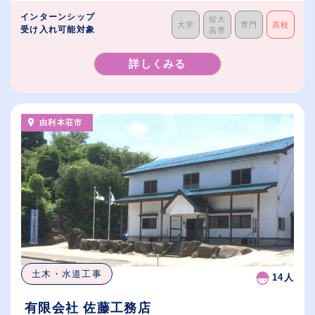
インターンシップ
短大
大学
専門
高校
受け入れ可能対象
高専
詳しくみる
由利本荘市
土木・水道工事
14人
有限会社 佐藤工務店