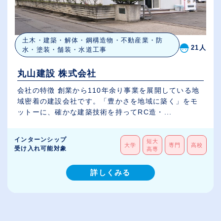
土木・建築・解体・鋼構造物・不動産業・防
21人
水・塗装・舗装・水道工事
丸山建設 株式会社
会社の特徴 創業から110年余り事業を展開している地
域密着の建設会社です。「豊かさを地域に築く」をモ
ットーに、確かな建築技術を持ってRC造・...
インターンシップ
短大
大学
専門
高校
受け入れ可能対象
高専
詳しくみる