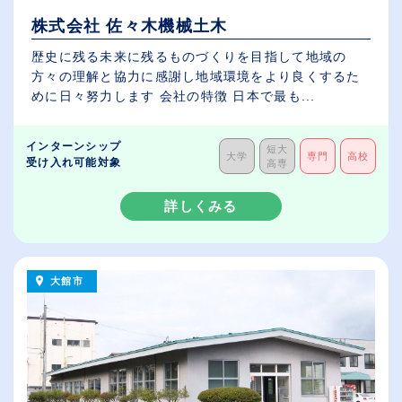
株式会社 佐々木機械土木
歴史に残る未来に残るものづくりを目指して地域の
方々の理解と協力に感謝し地域環境をより良くするた
めに日々努力します 会社の特徴 日本で最も...
インターンシップ
短大
大学
専門
高校
受け入れ可能対象
高専
詳しくみる
大館市