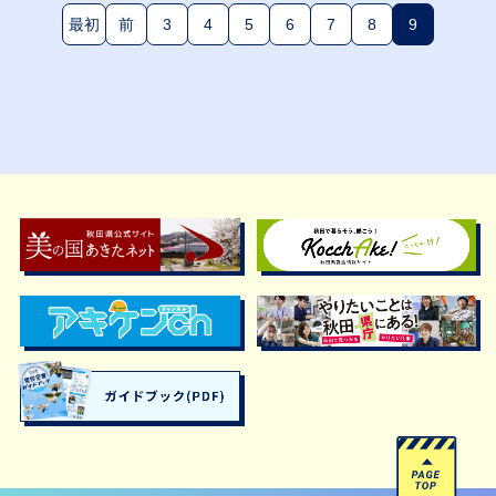
最初
前
3
4
5
6
7
8
9
(現在のペー