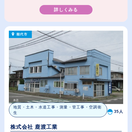
詳しくみる
能代市
地質・土木・水道工事・測量・管工事・空調衛
35人
生
株式会社 鹿渡工業