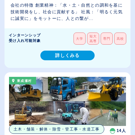
会社の特徴 創業精神：「水・土・自然との調和を基に
技術開発をし、社会に貢献する」 社風：「明るく元気
に誠実に」をモットーに、人との繋が...
インターンシップ
短大
大学
専門
高校
受け入れ可能対象
高専
詳しくみる
東成瀬村
土木・舗装・解体・除雪・管工事・水道工事
14人