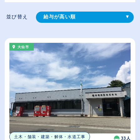
並び替え
給与が高い順
登録⽇順
従業員が多い順
大仙市
休日数が多い順
土木・舗装・建築・解体・水道工事
33人