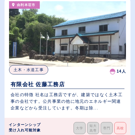
由利本荘市
土木・水道工事
14人
有限会社 佐藤工務店
会社の特徴 社名は工務店ですが、建築ではなく土木工
事の会社です。公共事業の他に地元のエネルギー関連
企業などから受注しています。冬期は除...
インターンシップ
短大
大学
専門
高校
受け入れ可能対象
高専