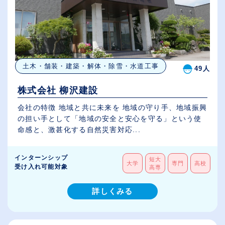
土木・舗装・建築・解体・除雪・水道工事
49人
株式会社 柳沢建設
会社の特徴 地域と共に未来を 地域の守り手、地域振興
の担い手として「地域の安全と安心を守る」という使
命感と、激甚化する自然災害対応...
インターンシップ
短大
大学
専門
高校
受け入れ可能対象
高専
詳しくみる