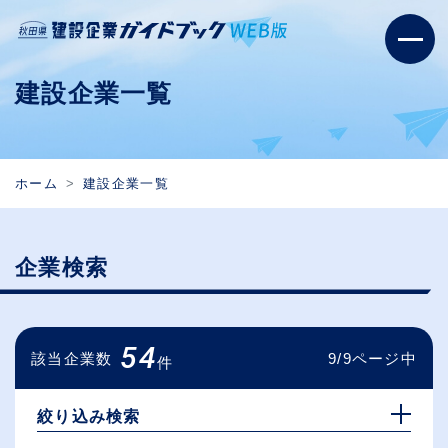
建設企業一覧
ホーム
建設企業一覧
企業検索
54
該当企業数
9/9ページ中
件
絞り込み検索