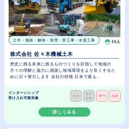
土木・舗装・解体・除雪・管工事・水道工事
14人
株式会社 佐々木機械土木
歴史に残る未来に残るものづくりを目指して地域の
方々の理解と協力に感謝し地域環境をより良くするた
めに日々努力します 会社の特徴 日本で最も...
インターンシップ
短大
大学
専門
高校
受け入れ可能対象
高専
詳しくみる