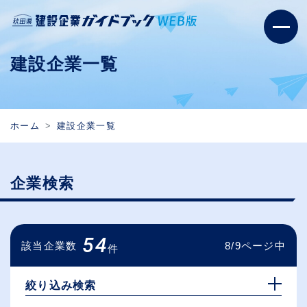
建設企業一覧
ホーム
建設企業一覧
企業検索
54
該当企業数
8/9ページ中
件
絞り込み検索