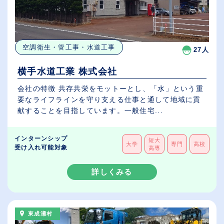
空調衛生・管工事・水道工事
27人
横手水道工業 株式会社
会社の特徴 共存共栄をモットーとし、「水」という重
要なライフラインを守り支える仕事と通して地域に貢
献することを目指しています。一般住宅...
インターンシップ
短大
大学
専門
高校
受け入れ可能対象
高専
詳しくみる
東成瀬村