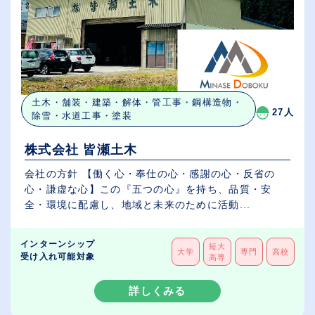
土木・舗装・建築・解体・管工事・鋼構造物・
27人
除雪・水道工事・塗装
株式会社 皆瀬土木
会社の方針 【働く心・奉仕の心・感謝の心・反省の
心・謙虚な心】この『五つの心』を持ち、品質・安
全・環境に配慮し、地域と未来のために活動...
インターンシップ
短大
大学
専門
高校
受け入れ可能対象
高専
詳しくみる