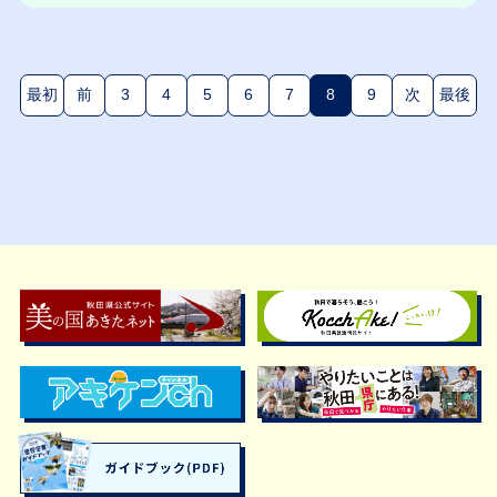
最初
前
3
4
5
6
7
8
9
次
最後
(現在のページ)