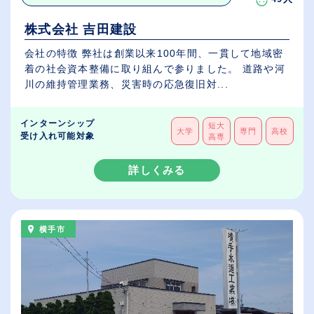
株式会社 吉田建設
会社の特徴 弊社は創業以来100年間、一貫して地域密
着の社会資本整備に取り組んで参りました。 道路や河
川の維持管理業務、災害時の応急復旧対...
インターンシップ
短大
大学
専門
高校
受け入れ可能対象
高専
詳しくみる
横手市