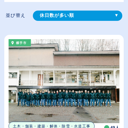
並び替え
休日数が多い順
登録⽇順
給与が高い順
横手市
（⾼卒の給与を基準）
従業員が多い順
土木・舗装・建築・解体・除雪・水道工事
49人