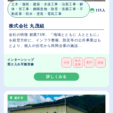
土木・舗装・建築・水道工事・法面工事・解
体・管工事・鋼構造物・除雪・造園工事・不
115人
動産業・防水・塗装・電気工事
株式会社 丸茂組
会社の特徴 創業73年、『地域とともに 人とともに』
を経営方針に、インフラ整備、防災等の公共事業はも
とより、個人の住宅から民間企業の施設...
インターンシップ
短大
大学
専門
高校
受け入れ可能対象
高専
詳しくみる
湯沢市