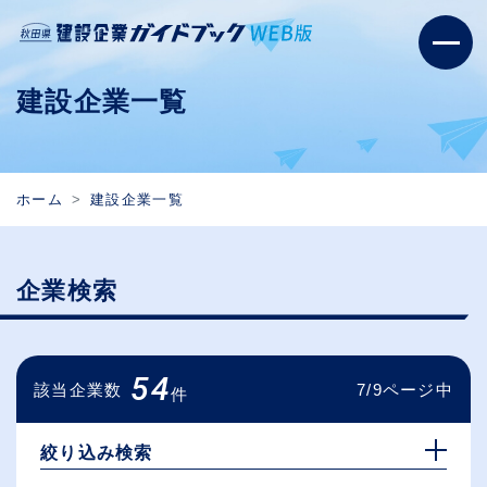
建設企業一覧
ホーム
建設企業一覧
企業検索
54
該当企業数
7/9ページ中
件
絞り込み検索