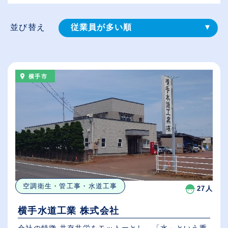
並び替え
従業員が多い順
登録⽇順
給与が高い順
横手市
（⾼卒の給与を基準）
休日数が多い順
空調衛生・管工事・水道工事
27人
横手水道工業 株式会社