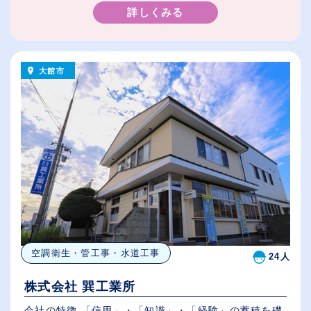
詳しくみる
大館市
空調衛生・管工事・水道工事
24人
株式会社 巽工業所
会社の特徴 「信用」・「知識」・「経験」の蓄積を礎