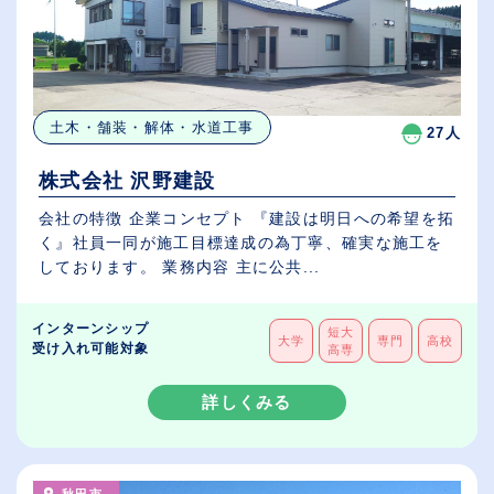
土木・舗装・解体・水道工事
27人
株式会社 沢野建設
会社の特徴 企業コンセプト 『建設は明日への希望を拓
く』社員一同が施工目標達成の為丁寧、確実な施工を
しております。 業務内容 主に公共...
インターンシップ
短大
大学
専門
高校
受け入れ可能対象
高専
詳しくみる