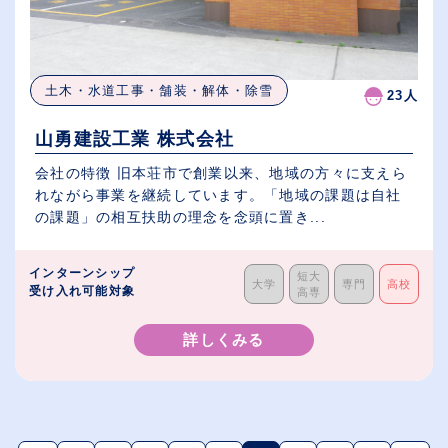
土木・水道工事・舗装・解体・除雪
23人
山勇建設工業 株式会社
会社の特徴 旧本荘市で創業以来、地域の方々に支えら
れながら事業を継続しています。「地域の課題は自社
の課題」の相互扶助の理念を念頭に置き...
インターンシップ
短大
大学
専門
高校
受け入れ可能対象
高専
詳しくみる