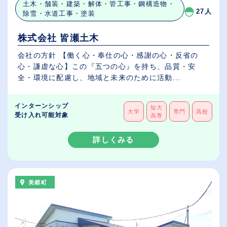
土木・舗装・建築・解体・管工事・鋼構造物・
27人
除雪・水道工事・塗装
株式会社 皆瀬土木
会社の方針 【働く心・奉仕の心・感謝の心・反省の
心・謙虚な心】この『五つの心』を持ち、品質・安
全・環境に配慮し、地域と未来のために活動...
インターンシップ
短大
大学
専門
高校
受け入れ可能対象
高専
詳しくみる
美郷町