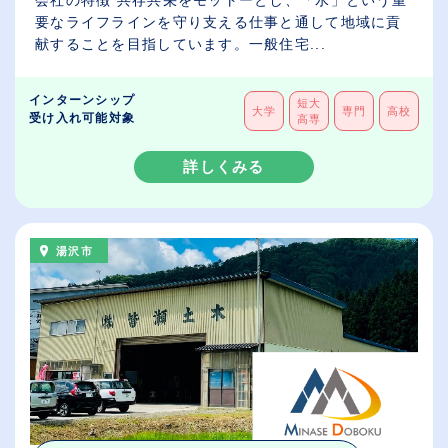
会社の特徴 共存共栄をモットーとし、「水」という重
要なライフラインを守り支える仕事と通して地域に貢
献することを目指しています。一般住宅...
インターンシップ
短大
大学
専門
高校
受け入れ可能対象
高専
詳しくみる
湯沢市