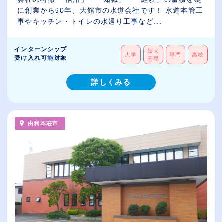
に創業から60年、大館市の水道会社です！ 水道本管工
事やキッチン・トイレの水廻り工事など...
インターンシップ
短大
大学
専門
高校
受け入れ可能対象
高専
詳しくみる
由利本荘市