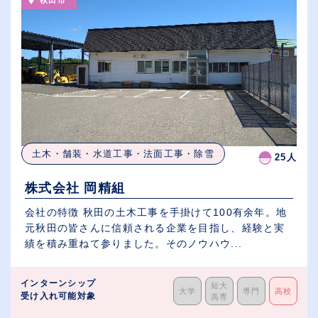
秋田市
土木・舗装・水道工事・法面工事・除雪
25人
株式会社 岡精組
会社の特徴 秋田の土木工事を手掛けて100有余年。地
元秋田の皆さんに信頼される企業を目指し、経験と実
績を積み重ねて参りました。そのノウハウ...
インターンシップ
短大
大学
専門
高校
受け入れ可能対象
高専