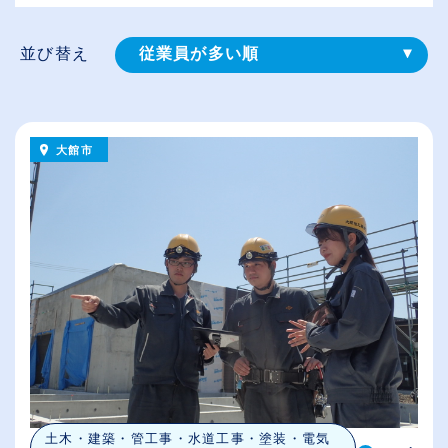
並び替え
従業員が多い順
登録⽇順
給与が高い順
大館市
（⾼卒の給与を基準）
休日数が多い順
土木・建築・管工事・水道工事・塗装・電気