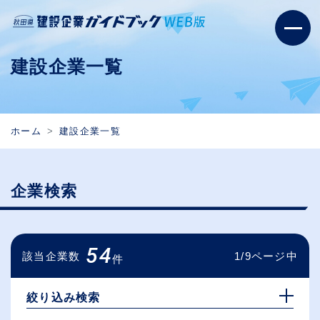
建設企業一覧
ホーム
建設企業一覧
企業検索
54
該当企業数
1/9ページ中
件
絞り込み検索