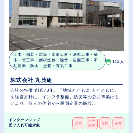
土木・舗装・建築・水道工事・法面工事・解
体・管工事・鋼構造物・除雪・造園工事・不
115人
動産業・防水・塗装・電気工事
株式会社 丸茂組
会社の特徴 創業73年、『地域とともに 人とともに』
を経営方針に、インフラ整備、防災等の公共事業はも
とより、個人の住宅から民間企業の施設...
インターンシップ
短大
大学
専門
高校
受け入れ可能対象
高専