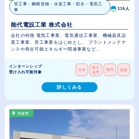
管工事・鋼構造物・水道工事・防水・電気工
116人
事
能代電設工業 株式会社
会社の特徴 電気工事業、電気通信工事業、機械器具設
置工事業、管工事業をはじめとし、 プラントメンテナ
ンスや再生可能エネルギー関連事業など...
インターンシップ
短大
大学
専門
高校
受け入れ可能対象
高専
詳しくみる
大仙市