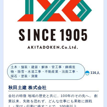
土木・舗装・建築・解体・管工事・鋼構造
物・除雪・水道工事・不動産業・法面工事・
116人
採石・塗装・測量
秋田土建 株式会社
会社の特徴 地域の歴史と共に、100年のその先へ。 創
業以来、失敗を恐れず、どんな仕事にも果敢に挑戦
し・学び・行動に移すことで、100年以上...