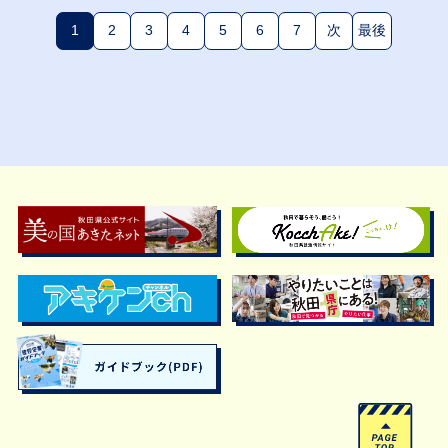
1
2
3
4
5
6
7
次
最後
(現在のページ)