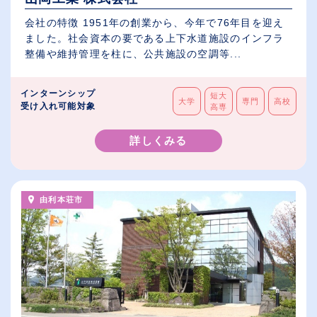
会社の特徴 1951年の創業から、今年で76年目を迎え
ました。社会資本の要である上下水道施設のインフラ
整備や維持管理を柱に、公共施設の空調等...
インターンシップ
短大
大学
専門
高校
受け入れ可能対象
高専
詳しくみる
由利本荘市