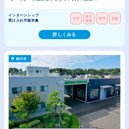
インターンシップ
短大
大学
専門
高校
受け入れ可能対象
高専
詳しくみる
能代市