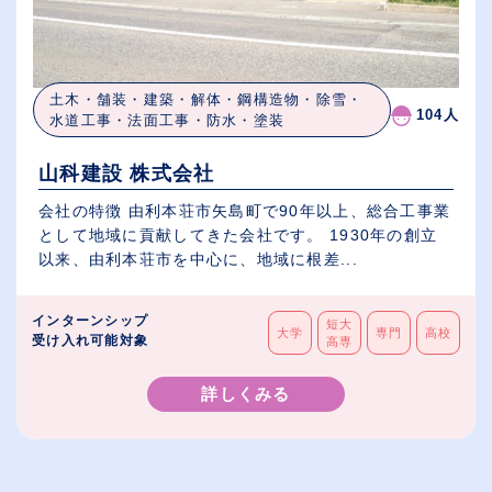
土木・舗装・建築・解体・鋼構造物・除雪・
104人
水道工事・法面工事・防水・塗装
山科建設 株式会社
会社の特徴 由利本荘市矢島町で90年以上、総合工事業
として地域に貢献してきた会社です。 1930年の創立
以来、由利本荘市を中心に、地域に根差...
インターンシップ
短大
大学
専門
高校
受け入れ可能対象
高専
詳しくみる