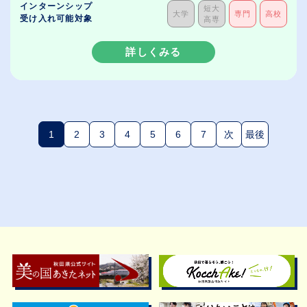
インターンシップ
短大
大学
専門
高校
受け入れ可能対象
高専
詳しくみる
1
2
3
4
5
6
7
次
最後
(現在のページ)