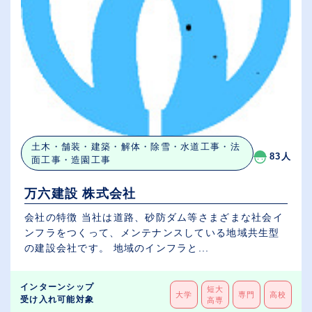
土木・舗装・建築・解体・除雪・水道工事・法
83人
面工事・造園工事
万六建設 株式会社
会社の特徴 当社は道路、砂防ダム等さまざまな社会イ
ンフラをつくって、メンテナンスしている地域共生型
の建設会社です。 地域のインフラと...
インターンシップ
短大
大学
専門
高校
受け入れ可能対象
高専