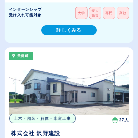
インターンシップ
短大
大学
専門
高校
受け入れ可能対象
高専
詳しくみる
美郷町
土木・舗装・解体・水道工事
27人
株式会社 沢野建設