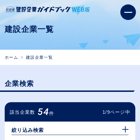
建設企業一覧
ホーム
建設企業一覧
企業検索
54
該当企業数
1/9ページ中
件
絞り込み検索