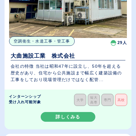
空調衛生・水道工事・管工事
29人
大曲施設工業 株式会社
会社の特徴 当社は昭和47年に設立し、50年を超える
歴史があり、住宅から公共施設まで幅広く建築設備の
工事をしており現場管理だけではなく配管...
インターンシップ
短大
大学
専門
高校
受け入れ可能対象
高専
詳しくみる