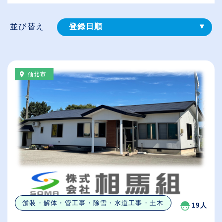
並び替え
登録⽇順
給与が高い順
（⾼卒の給与を基準）
仙北市
従業員が多い順
休日数が多い順
舗装・解体・管工事・除雪・水道工事・土木
19人