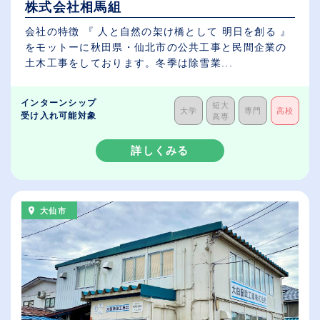
株式会社相馬組
会社の特徴 『 人と自然の架け橋として 明日を創る 』
をモットーに秋田県・仙北市の公共工事と民間企業の
土木工事をしております。冬季は除雪業...
インターンシップ
短大
大学
専門
高校
受け入れ可能対象
高専
詳しくみる
大仙市