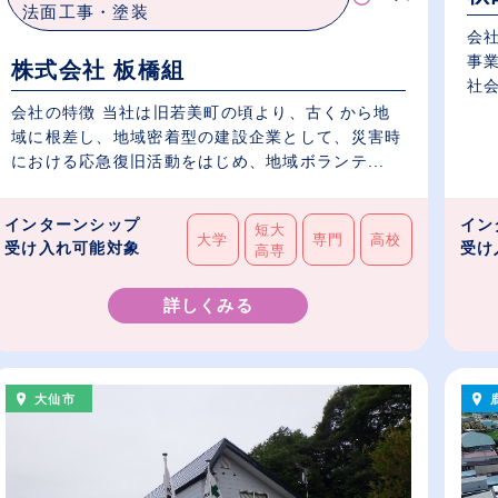
法面工事・塗装
会
事
株式会社 板橋組
社会
会社の特徴 当社は旧若美町の頃より、古くから地
域に根差し、地域密着型の建設企業として、災害時
における応急復旧活動をはじめ、地域ボランテ...
インターンシップ
イン
短大
大学
専門
高校
受け入れ可能対象
受け
高専
詳しくみる
大仙市