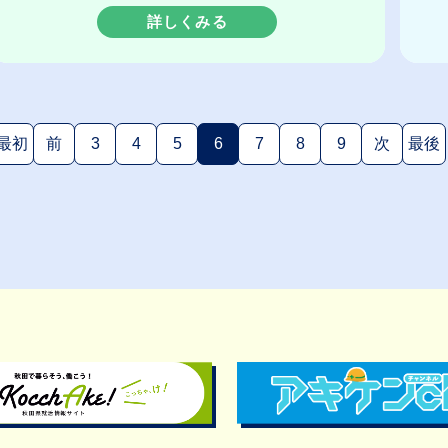
詳しくみる
最初
前
3
4
5
6
7
8
9
次
最後
(現在のページ)