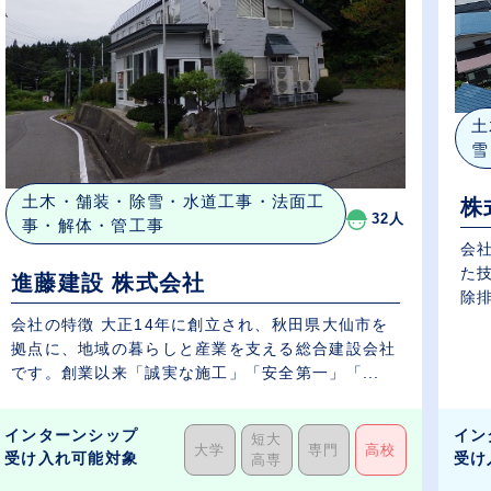
土
雪
土木・舗装・除雪・水道工事・法面工
株
32人
事・解体・管工事
会社
た
進藤建設 株式会社
除排
会社の特徴 大正14年に創立され、秋田県大仙市を
拠点に、地域の暮らしと産業を支える総合建設会社
です。創業以来「誠実な施工」「安全第一」「...
インターンシップ
イン
短大
大学
専門
高校
受け入れ可能対象
受け
高専