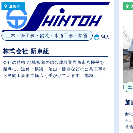
鹿角市
土木・管工事・舗装・水道工事・除雪
34人
株式会社 新東組
会社の特徴 地域密着の総合建設業鹿角市八幡平を
拠点に、道路・橋梁・治山・除雪などの公共工事か
ら民間工事まで幅広く手がけています。地域...
土
加
会社の特徴 会
る。
除雪