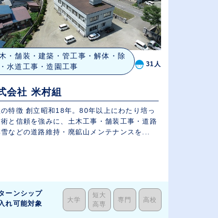
木・舗装・建築・管工事・解体・除
31人
・水道工事・造園工事
式会社 米村組
の特徴 創立昭和18年。80年以上にわたり培っ
技術と信頼を強みに、土木工事・舗装工事・道路
雪などの道路維持・廃鉱山メンテナンスを...
ターンシップ
短大
大学
専門
高校
入れ可能対象
高専