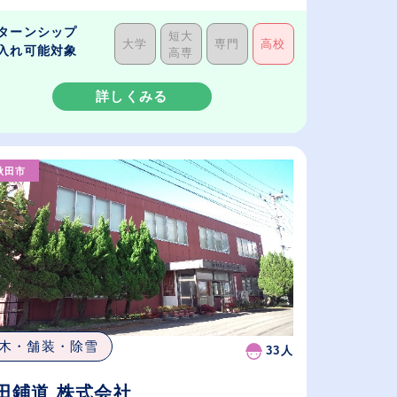
ターンシップ
短大
大学
専門
高校
入れ可能対象
高専
詳しくみる
秋田市
木・舗装・除雪
33人
田鋪道 株式会社