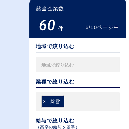
該当企業数
60
6/10ページ中
件
地域で絞り込む
業種で絞り込む
×
除雪
給与で絞り込む
（⾼卒の給与を基準）