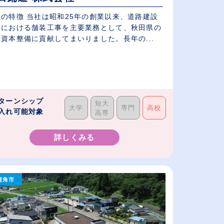
社の特徴 当社は昭和25年の創業以来、道路建設
業における舗装工事を主要業務として、秋田県の
資本整備に貢献してまいりました。長年の...
ターンシップ
短大
大学
専門
高校
入れ可能対象
高専
詳しくみる
鹿角市