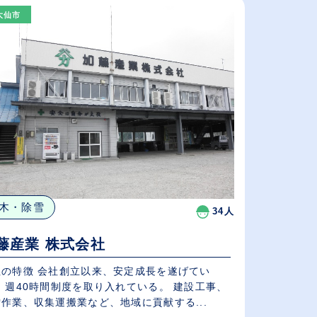
大仙市
給与が高い順
（⾼卒の給与を基準）
休日数が多い順
木・除雪
34人
藤産業 株式会社
社創立以来、安定成長を遂げてい
 週40時間制度を取り入れている。 建設工事、
作業、収集運搬業など、地域に貢献する...