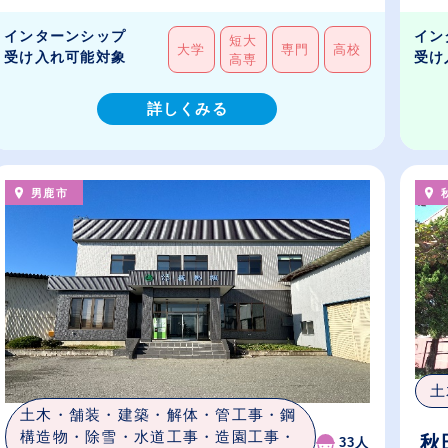
インターンシップ
イン
短大
大学
専門
高校
受け入れ可能対象
受け
高専
詳しくみる
男鹿市
土
土木・舗装・建築・解体・管工事・鋼
構造物・除雪・水道工事・造園工事・
秋
33人