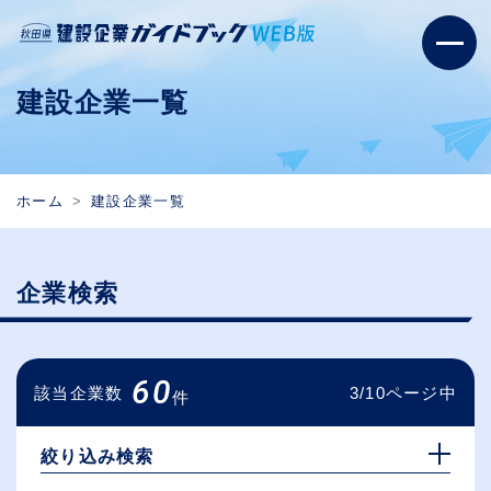
建設企業一覧
ホーム
建設企業一覧
企業検索
60
該当企業数
3/10ページ中
件
絞り込み検索