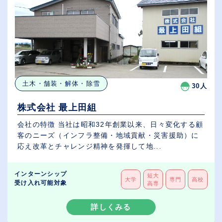
土木・舗装・解体・除雪
30人
株式会社 最上田組
会社の特徴 当社は昭和32年創業以来、日々変化する顧
客のニーズ（インフラ整備・地域貢献・災害援助）に
応え改革とチャレンジ精神を発揮して地...
インターンシップ
短大
大学
専門
高校
受け入れ可能対象
高専
詳しくみる