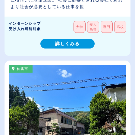
より社会が必要としている仕事を担...
インターンシップ
短大
大学
専門
高校
受け入れ可能対象
高専
詳しくみる
仙北市