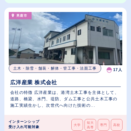
男鹿市
土木・除雪・舗装・解体・管工事・法面工事
17人
広洋産業 株式会社
会社の特徴 広洋産業は、港湾土木工事を主体として、
道路、橋梁、水門、堤防、ダム工事と公共土木工事の
施工実績生かし、次世代へ向けた技術の...
インターンシップ
短大
大学
専門
高校
受け入れ可能対象
高専