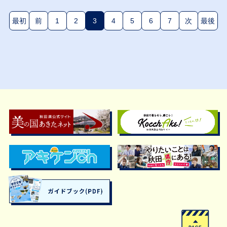
最初
前
1
2
3
4
5
6
7
次
最後
(現在のページ)