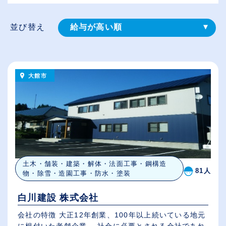
並び替え
給与が高い順
登録⽇順
従業員が多い順
大館市
休日数が多い順
土木・舗装・建築・解体・法面工事・鋼構造
81人
物・除雪・造園工事・防水・塗装
白川建設 株式会社
会社の特徴 大正12年創業、100年以上続いている地元
に根付いた老舗企業。 社会に必要とされる会社であれ