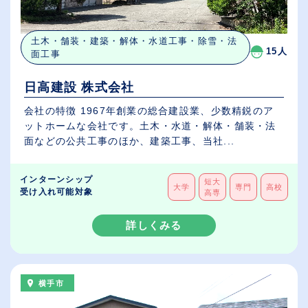
土木・舗装・建築・解体・水道工事・除雪・法
15人
面工事
日高建設 株式会社
会社の特徴 1967年創業の総合建設業、少数精鋭のア
ットホームな会社です。土木・水道・解体・舗装・法
面などの公共工事のほか、建築工事、当社...
インターンシップ
短大
大学
専門
高校
受け入れ可能対象
高専
詳しくみる
横手市