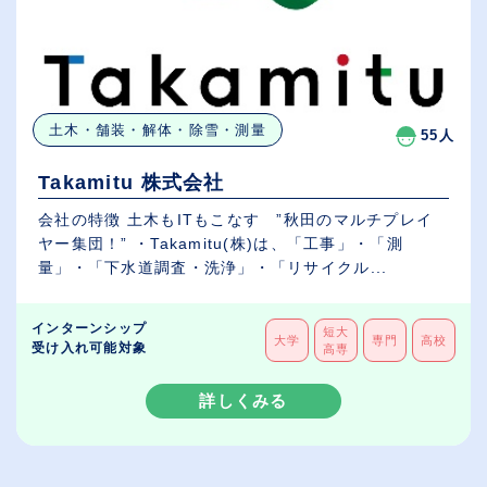
土木・舗装・解体・除雪・測量
55人
Takamitu 株式会社
会社の特徴 土木もITもこなす ”秋田のマルチプレイ
ヤー集団！” ・Takamitu(株)は、「工事」・「測
量」・「下水道調査・洗浄」・「リサイクル...
インターンシップ
短大
大学
専門
高校
受け入れ可能対象
高専
詳しくみる