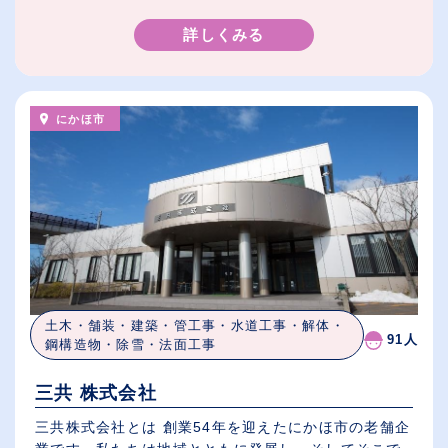
詳しくみる
にかほ市
土木・舗装・建築・管工事・水道工事・解体・
91人
鋼構造物・除雪・法面工事
三共 株式会社
三共株式会社とは 創業54年を迎えたにかほ市の老舗企