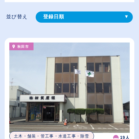
並び替え
登録⽇順
給与が高い順
（⾼卒の給与を基準）
秋田市
従業員が多い順
休日数が多い順
土木・舗装・管工事・水道工事・除雪
19人