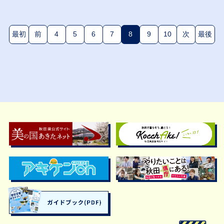
最初
前
4
5
6
7
8
9
10
次
最後
(現在のページ)