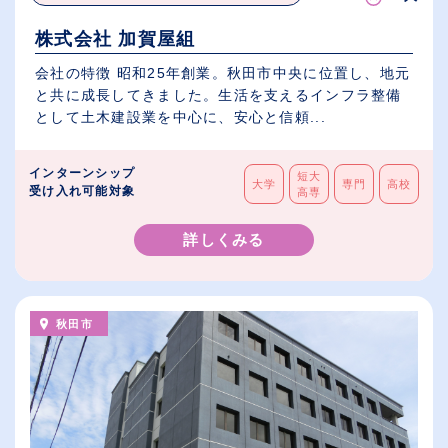
株式会社 加賀屋組
会社の特徴 昭和25年創業。秋田市中央に位置し、地元
と共に成長してきました。生活を支えるインフラ整備
として土木建設業を中心に、安心と信頼...
インターンシップ
短大
大学
専門
高校
受け入れ可能対象
高専
詳しくみる
秋田市