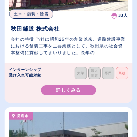
土木・舗装・除雪
33人
秋田鋪道 株式会社
会社の特徴 当社は昭和25年の創業以来、道路建設事業
における舗装工事を主要業務として、秋田県の社会資
本整備に貢献してまいりました。長年の...
インターンシップ
短大
大学
専門
高校
受け入れ可能対象
高専
詳しくみる
男鹿市