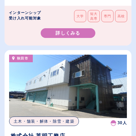
インターンシップ
短大
大学
専門
高校
受け入れ可能対象
高専
詳しくみる
秋田市
土木・舗装・解体・除雪・建築
30人
株式会社 英明工務店