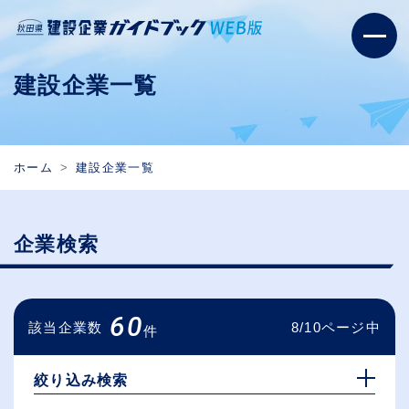
建設企業一覧
ホーム
建設企業一覧
企業検索
60
該当企業数
8/10ページ中
件
絞り込み検索