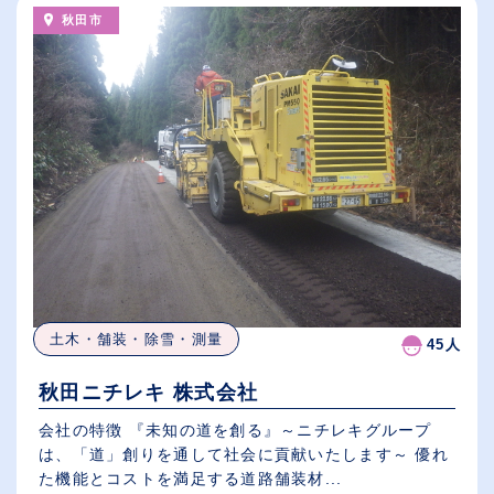
秋田市
土木・舗装・除雪・測量
45人
秋田ニチレキ 株式会社
会社の特徴 『未知の道を創る』～ニチレキグループ
は、「道」創りを通して社会に貢献いたします～ 優れ
た機能とコストを満足する道路舗装材...