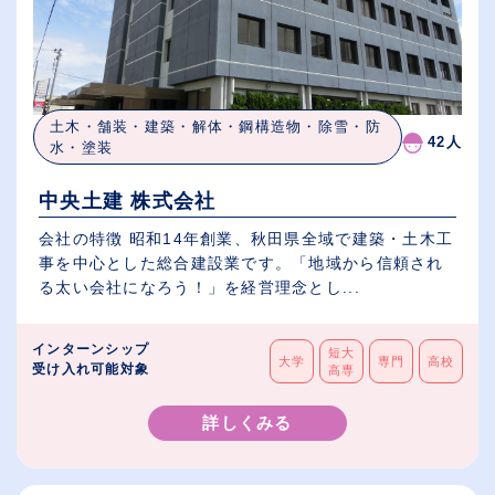
土木・舗装・建築・解体・鋼構造物・除雪・防
42人
水・塗装
中央土建 株式会社
会社の特徴 昭和14年創業、秋田県全域で建築・土木工
事を中心とした総合建設業です。「地域から信頼され
る太い会社になろう！」を経営理念とし...
インターンシップ
短大
大学
専門
高校
受け入れ可能対象
高専
詳しくみる