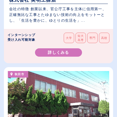
会社の特徴 創業以来、官公庁工事を主体に信用第一、
正確無比な工事とたゆまない技術の向上をモットーと
し、「生活を豊かに、ゆとりの生活を」...
インターンシップ
短大
大学
専門
高校
受け入れ可能対象
高専
詳しくみる
秋田市