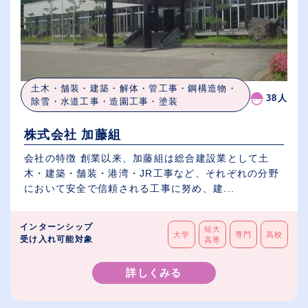
土木・舗装・建築・解体・管工事・鋼構造物・
38人
除雪・水道工事・造園工事・塗装
株式会社 加藤組
会社の特徴 創業以来、加藤組は総合建設業として土
木・建築・舗装・港湾・JR工事など、それぞれの分野
において安全で信頼される工事に努め、建...
インターンシップ
短大
大学
専門
高校
受け入れ可能対象
高専
詳しくみる