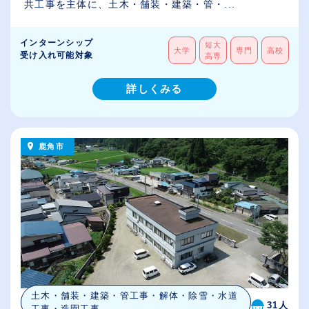
共工事を主体に、土木・舗装・建築・管・...
インターンシップ
短大
大学
専門
高校
受け入れ可能対象
高専
詳しくみる
鹿角市
土木・舗装・建築・管工事・解体・除雪・水道
31人
工事・造園工事