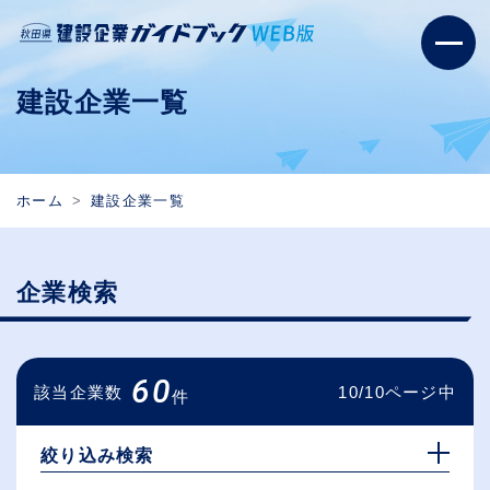
建設企業一覧
ホーム
建設企業一覧
企業検索
60
該当企業数
10/10ページ中
件
絞り込み検索