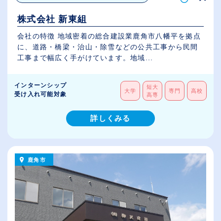
株式会社 新東組
会社の特徴 地域密着の総合建設業鹿角市八幡平を拠点
に、道路・橋梁・治山・除雪などの公共工事から民間
工事まで幅広く手がけています。地域...
インターンシップ
短大
大学
専門
高校
受け入れ可能対象
高専
詳しくみる
鹿角市