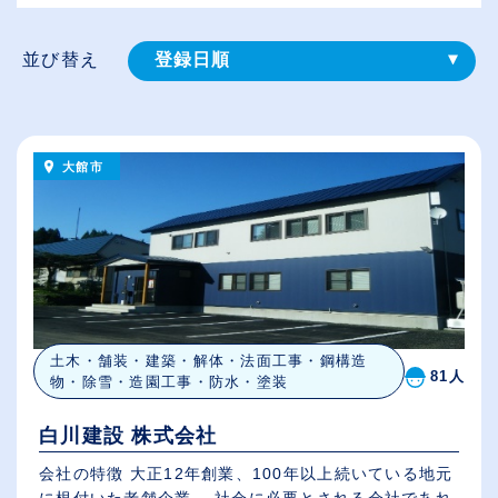
並び替え
登録⽇順
給与が高い順
（⾼卒の給与を基準）
大館市
従業員が多い順
休日数が多い順
土木・舗装・建築・解体・法面工事・鋼構造
81人
物・除雪・造園工事・防水・塗装
白川建設 株式会社
会社の特徴 大正12年創業、100年以上続いている地元
に根付いた老舗企業。 社会に必要とされる会社であれ