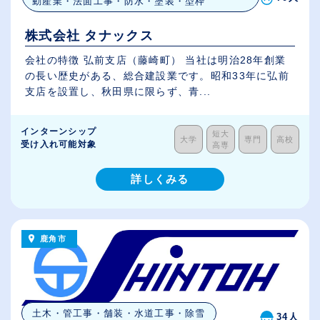
動産業・法面工事・防水・塗装・型枠
株式会社 タナックス
会社の特徴 弘前支店（藤崎町） 当社は明治28年創業
の長い歴史がある、総合建設業です。昭和33年に弘前
支店を設置し、秋田県に限らず、青...
インターンシップ
短大
大学
専門
高校
受け入れ可能対象
高専
詳しくみる
鹿角市
土木・管工事・舗装・水道工事・除雪
34人