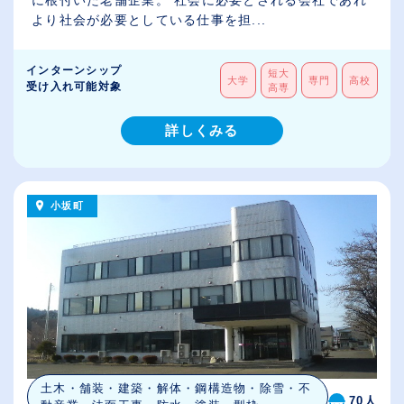
より社会が必要としている仕事を担...
インターンシップ
短大
大学
専門
高校
受け入れ可能対象
高専
詳しくみる
小坂町
土木・舗装・建築・解体・鋼構造物・除雪・不
70人