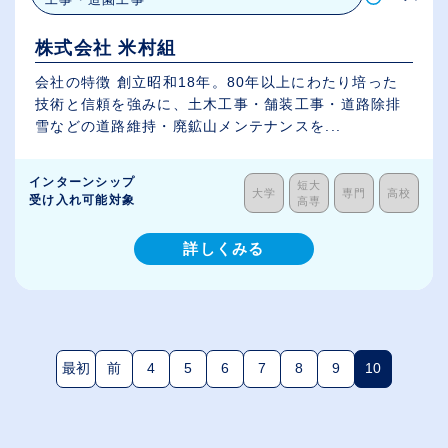
株式会社 米村組
会社の特徴 創立昭和18年。80年以上にわたり培った
技術と信頼を強みに、土木工事・舗装工事・道路除排
雪などの道路維持・廃鉱山メンテナンスを...
インターンシップ
短大
大学
専門
高校
受け入れ可能対象
高専
詳しくみる
最初
前
4
5
6
7
8
9
10
(現在のペー