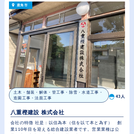
鹿角市
土木・舗装・解体・管工事・除雪・水道工事・
43人
造園工事・法面工事
八重樫建設 株式会社
会社の特徴 社是：以信為本（信を以て本と為す） 創
業110年目を迎える総合建設業者です。営業業種は公