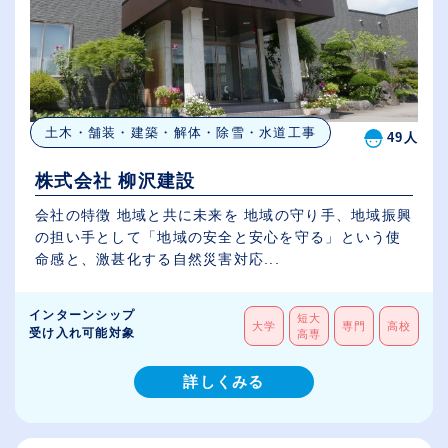
土木・舗装・建築・解体・除雪・水道工事
49人
株式会社 柳沢建設
会社の特徴 地域と共に未来を 地域の守り手、地域振興
の担い手として「地域の安全と安心を守る」という使
命感と、激甚化する自然災害対応...
インターンシップ
短大
大学
専門
高校
受け入れ可能対象
高専
詳しくみる