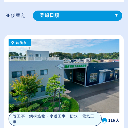
並び替え
登録⽇順
給与が高い順
（⾼卒の給与を基準）
能代市
従業員が多い順
休日数が多い順
管工事・鋼構造物・水道工事・防水・電気工
116人
事