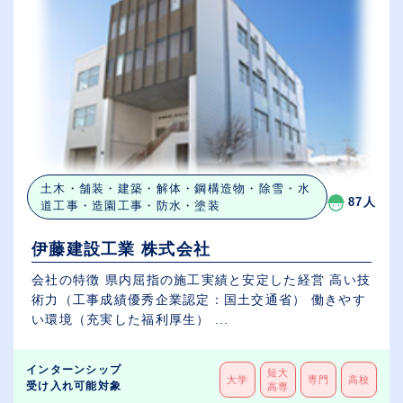
土木・舗装・建築・解体・鋼構造物・除雪・水
87人
道工事・造園工事・防水・塗装
伊藤建設工業 株式会社
会社の特徴 県内屈指の施工実績と安定した経営 高い技
術力（工事成績優秀企業認定：国土交通省） 働きやす
い環境（充実した福利厚生） ...
インターンシップ
短大
大学
専門
高校
受け入れ可能対象
高専