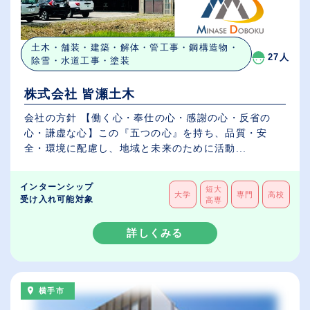
土木・舗装・建築・解体・管工事・鋼構造物・
27人
除雪・水道工事・塗装
株式会社 皆瀬土木
会社の方針 【働く心・奉仕の心・感謝の心・反省の
心・謙虚な心】この『五つの心』を持ち、品質・安
全・環境に配慮し、地域と未来のために活動...
インターンシップ
短大
大学
専門
高校
受け入れ可能対象
高専
詳しくみる
横手市