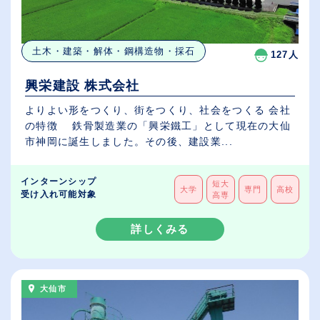
土木・建築・解体・鋼構造物・採石
127人
興栄建設 株式会社
よりよい形をつくり、街をつくり、社会をつくる 会社
の特徴 鉄骨製造業の「興栄鐵工」として現在の大仙
市神岡に誕生しました。その後、建設業...
インターンシップ
短大
大学
専門
高校
受け入れ可能対象
高専
詳しくみる
大仙市