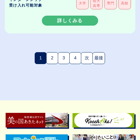
短大
大学
専門
高校
受け入れ可能対象
高専
詳しくみる
1
2
3
4
次
最後
(現在のページ)