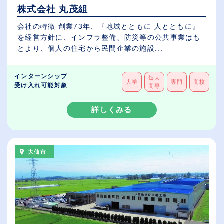
株式会社 丸茂組
会社の特徴 創業73年、『地域とともに 人とともに』
を経営方針に、インフラ整備、防災等の公共事業はも
とより、個人の住宅から民間企業の施設...
インターンシップ
短大
大学
専門
高校
受け入れ可能対象
高専
詳しくみる
大仙市