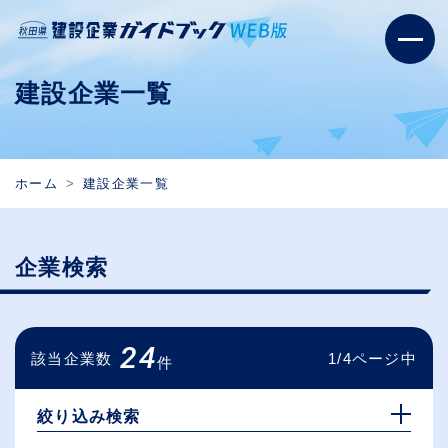
建設企業一覧
ホーム
建設企業一覧
企業検索
24
該当企業数
1/4ページ中
件
絞り込み検索