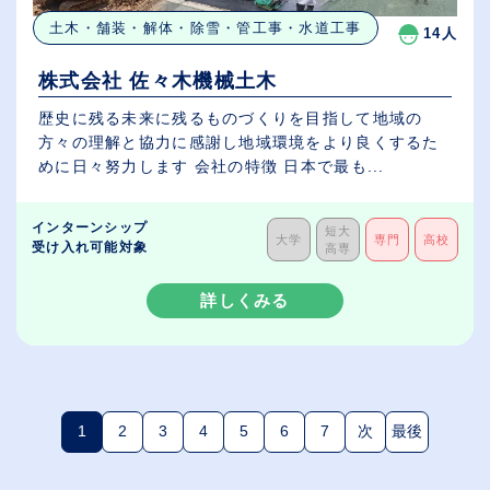
土木・舗装・解体・除雪・管工事・水道工事
14人
株式会社 佐々木機械土木
歴史に残る未来に残るものづくりを目指して地域の
方々の理解と協力に感謝し地域環境をより良くするた
めに日々努力します 会社の特徴 日本で最も...
インターンシップ
短大
大学
専門
高校
受け入れ可能対象
高専
詳しくみる
1
2
3
4
5
6
7
次
最後
(現在のページ)