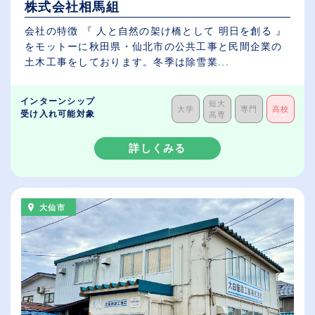
株式会社相馬組
会社の特徴 『 人と自然の架け橋として 明日を創る 』
をモットーに秋田県・仙北市の公共工事と民間企業の
土木工事をしております。冬季は除雪業...
インターンシップ
短大
大学
専門
高校
受け入れ可能対象
高専
詳しくみる
大仙市