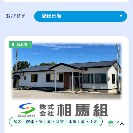
並び替え
登録⽇順
給与が高い順
（⾼卒の給与を基準）
仙北市
従業員が多い順
休日数が多い順
舗装・解体・管工事・除雪・水道工事・土木
19人