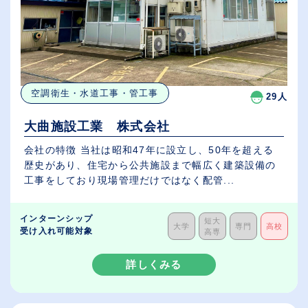
空調衛生・水道工事・管工事
29人
大曲施設工業 株式会社
会社の特徴 当社は昭和47年に設立し、50年を超える
歴史があり、住宅から公共施設まで幅広く建築設備の
工事をしており現場管理だけではなく配管...
インターンシップ
短大
大学
専門
高校
受け入れ可能対象
高専
詳しくみる