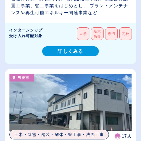
置工事業、管工事業をはじめとし、 プラントメンテナ
ンスや再生可能エネルギー関連事業など...
インターンシップ
短大
大学
専門
高校
受け入れ可能対象
高専
詳しくみる
男鹿市
土木・除雪・舗装・解体・管工事・法面工事
17人