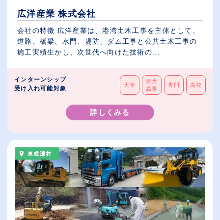
広洋産業 株式会社
会社の特徴 広洋産業は、港湾土木工事を主体として、
道路、橋梁、水門、堤防、ダム工事と公共土木工事の
施工実績生かし、次世代へ向けた技術の...
インターンシップ
短大
大学
専門
高校
受け入れ可能対象
高専
詳しくみる
東成瀬村