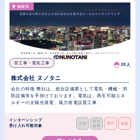
秋田市
管工事・電気工事
20人
株式会社 ヌノタニ
会社の特徴 弊社は、総合設備業として電気・機械・消
防設備等を手掛けております。電気は、再生可能エネ
ルギーの太陽光発電、風力発電設置工事...
インターンシップ
短大
大学
専門
高校
受け入れ可能対象
高専