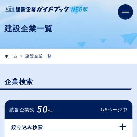
建設企業一覧
ホーム
建設企業一覧
企業検索
50
該当企業数
1/9ページ中
件
絞り込み検索