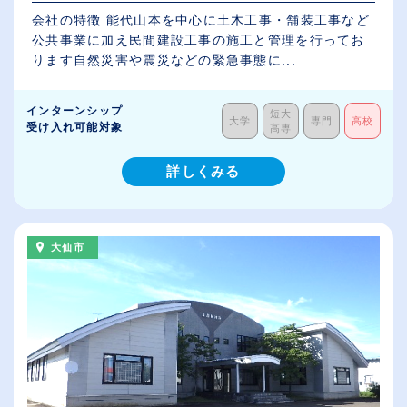
会社の特徴 能代山本を中心に土木工事・舗装工事など
公共事業に加え民間建設工事の施工と管理を行ってお
ります自然災害や震災などの緊急事態に...
インターンシップ
短大
大学
専門
高校
受け入れ可能対象
高専
詳しくみる
大仙市