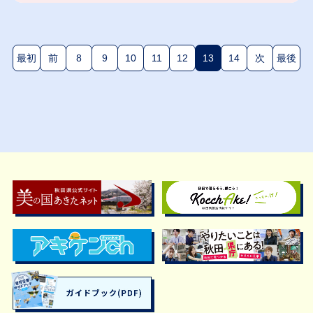
最初
前
8
9
10
11
12
13
14
次
最後
(現在のページ)