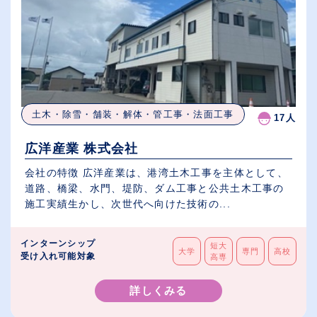
土木・除雪・舗装・解体・管工事・法面工事
17人
広洋産業 株式会社
会社の特徴 広洋産業は、港湾土木工事を主体として、
道路、橋梁、水門、堤防、ダム工事と公共土木工事の
施工実績生かし、次世代へ向けた技術の...
インターンシップ
短大
大学
専門
高校
受け入れ可能対象
高専
詳しくみる