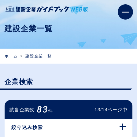
建設企業一覧
ホーム
建設企業一覧
企業検索
83
該当企業数
13/14ページ中
件
絞り込み検索