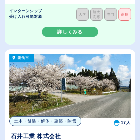
インターンシップ
短大
大学
専門
高校
受け入れ可能対象
高専
詳しくみる
能代市
土木・舗装・解体・建築・除雪
17人
石井工業 株式会社