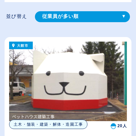
並び替え
従業員が多い順
登録⽇順
給与が高い順
大館市
（⾼卒の給与を基準）
休日数が多い順
土木・舗装・建築・解体・造園工事
20人