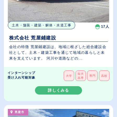
土木・舗装・建築・解体・水道工事
17人
株式会社 荒屋鋪建設
会社の特徴 荒屋鋪建設は、地域に根ざした総合建設会
社として、土木・建築工事を通じて地域の暮らしと未
来を支えています。 河川や道路などの...
インターンシップ
短大
大学
専門
高校
受け入れ可能対象
高専
詳しくみる
男鹿市