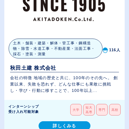
土木・舗装・建築・解体・管工事・鋼構造
物・除雪・水道工事・不動産業・法面工事・
116人
採石・塗装・測量
秋田土建 株式会社
会社の特徴 地域の歴史と共に、100年のその先へ。 創
業以来、失敗を恐れず、どんな仕事にも果敢に挑戦
し・学び・行動に移すことで、100年以上...
インターンシップ
短大
大学
専門
高校
受け入れ可能対象
高専
詳しくみる