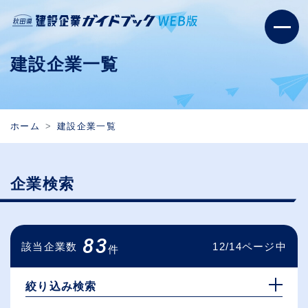
建設企業一覧
ホーム
建設企業一覧
企業検索
83
該当企業数
12/14ページ中
件
絞り込み検索