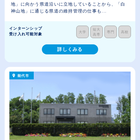
地」に向かう県道沿いに立地していることから、「白
神山地」に通じる県道の維持管理の仕事も...
インターンシップ
短大
大学
専門
高校
受け入れ可能対象
高専
詳しくみる
能代市