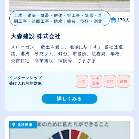
土木・建築・舗装・解体・管工事・除雪・造
170人
園工事・法面工事・防水・塗装・型枠・測量
大森建設 株式会社
スローガン 「郷土を愛し、地域に尽くす」 当社は道
路、港湾、砂防ダム、灯台、市役所、法務局、学校、
公営住宅、商業施設、病院等、さまざま...
インターンシップ
短大
大学
専門
高校
受け入れ可能対象
高専
詳しくみる
北秋田市