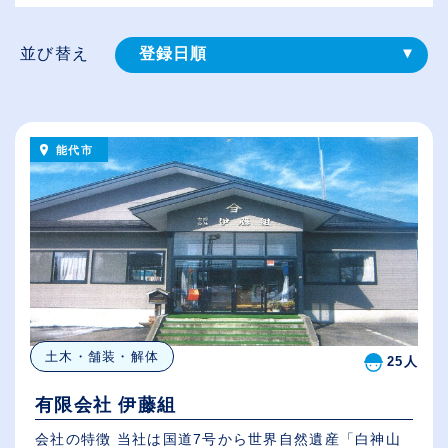
並び替え
登録⽇順
給与が高い順
（⾼卒の給与を基準）
能代市
従業員が多い順
休日数が多い順
土木・舗装・解体
25人
有限会社 伊藤組
会社の特徴 当社は国道7号から世界自然遺産「白神山