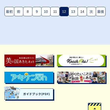
最初
前
8
9
10
11
12
13
14
次
最後
(現在のページ)