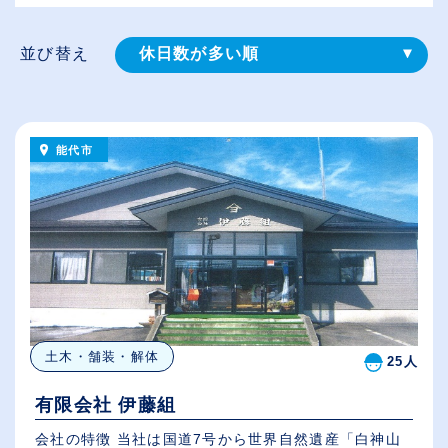
並び替え
休日数が多い順
登録⽇順
給与が高い順
能代市
（⾼卒の給与を基準）
従業員が多い順
土木・舗装・解体
25人
有限会社 伊藤組
会社の特徴 当社は国道7号から世界自然遺産「白神山