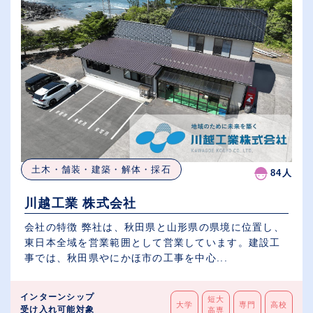
土木・舗装・建築・解体・採石
84人
川越工業 株式会社
会社の特徴 弊社は、秋田県と山形県の県境に位置し、
東日本全域を営業範囲として営業しています。建設工
事では、秋田県やにかほ市の工事を中心...
インターンシップ
短大
大学
専門
高校
受け入れ可能対象
高専