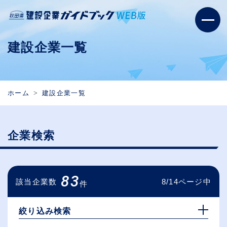
建設企業一覧
ホーム
建設企業一覧
企業検索
83
該当企業数
8/14ページ中
件
絞り込み検索