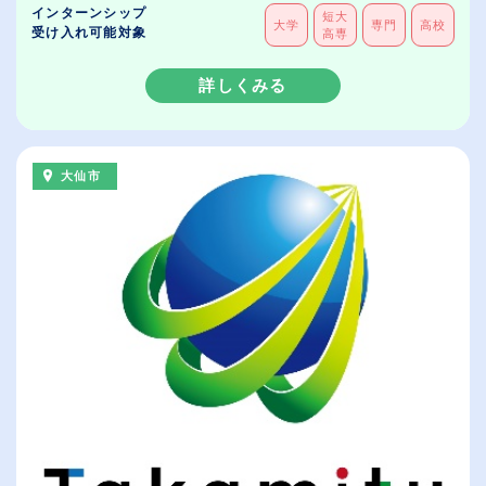
インターンシップ
短大
大学
専門
高校
受け入れ可能対象
高専
詳しくみる
大仙市