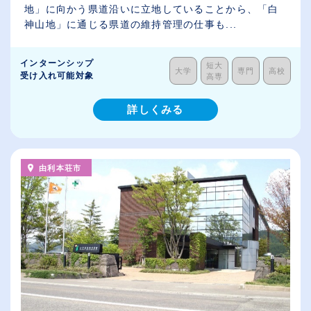
地」に向かう県道沿いに立地していることから、「白
神山地」に通じる県道の維持管理の仕事も...
インターンシップ
短大
大学
専門
高校
受け入れ可能対象
高専
詳しくみる
由利本荘市