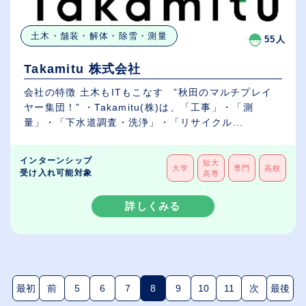
土木・舗装・解体・除雪・測量
55人
Takamitu 株式会社
会社の特徴 土木もITもこなす ”秋田のマルチプレイ
ヤー集団！” ・Takamitu(株)は、「工事」・「測
量」・「下水道調査・洗浄」・「リサイクル...
インターンシップ
短大
大学
専門
高校
受け入れ可能対象
高専
詳しくみる
最初
前
5
6
7
8
9
10
11
次
最後
(現在のページ)