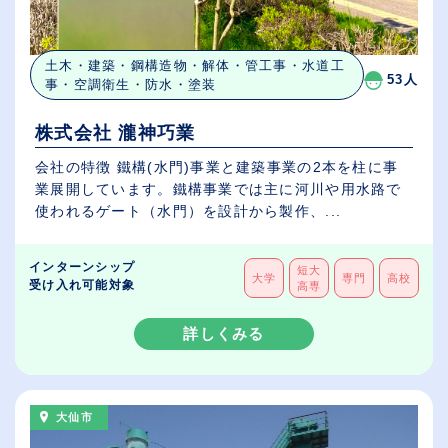
土木・建築・鋼構造物・解体・管工事・水道工
53人
事・空調衛生・防水・塗装
株式会社 瀧神巧業
会社の特徴 鐵構(水門)事業と建築事業の2本を柱に事
業展開しています。鐵構事業では主に河川や用水路で
使われるゲート（水門）を設計から製作、...
インターンシップ
短大
大学
専門
高校
受け入れ可能対象
高専
詳しくみる
大仙市