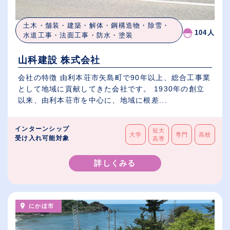
土木・舗装・建築・解体・鋼構造物・除雪・
104人
水道工事・法面工事・防水・塗装
山科建設 株式会社
会社の特徴 由利本荘市矢島町で90年以上、総合工事業
として地域に貢献してきた会社です。 1930年の創立
以来、由利本荘市を中心に、地域に根差...
インターンシップ
短大
大学
専門
高校
受け入れ可能対象
高専
詳しくみる
にかほ市