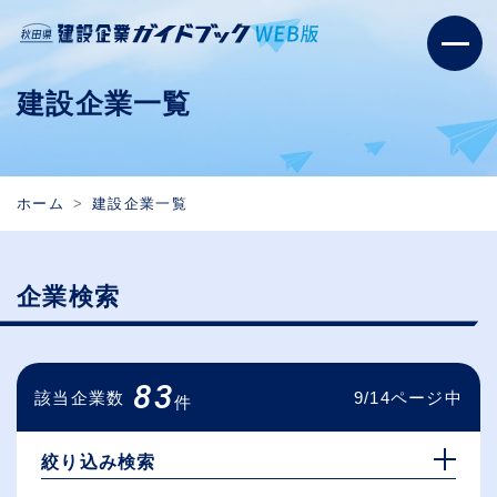
建設企業一覧
ホーム
建設企業一覧
企業検索
83
該当企業数
9/14ページ中
件
絞り込み検索