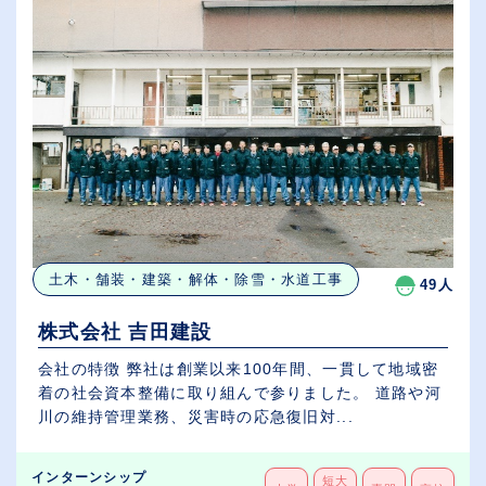
土木・舗装・建築・解体・除雪・水道工事
49人
株式会社 吉田建設
会社の特徴 弊社は創業以来100年間、一貫して地域密
着の社会資本整備に取り組んで参りました。 道路や河
川の維持管理業務、災害時の応急復旧対...
インターンシップ
短大