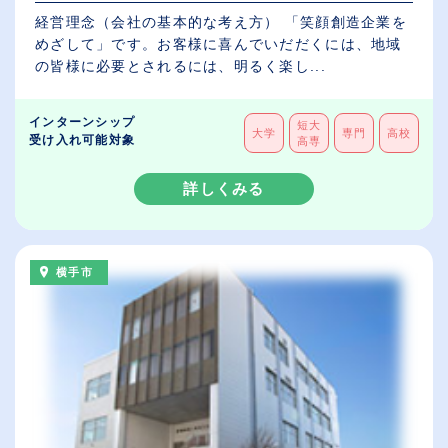
経営理念（会社の基本的な考え方） 「笑顔創造企業を
めざして」です。お客様に喜んでいだだくには、地域
の皆様に必要とされるには、明るく楽し...
インターンシップ
短大
大学
専門
高校
受け入れ可能対象
高専
詳しくみる
横手市