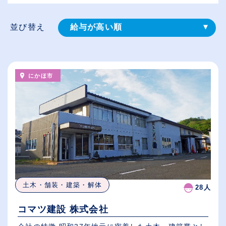
並び替え
給与が高い順
登録⽇順
従業員が多い順
にかほ市
休日数が多い順
土木・舗装・建築・解体
28人
コマツ建設 株式会社