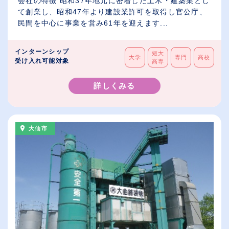
会社の特徴 昭和37年地元に密着した土木・建築業とし
て創業し、昭和47年より建設業許可を取得し官公庁、
民間を中心に事業を営み61年を迎えます...
インターンシップ
短大
大学
専門
高校
受け入れ可能対象
高専
詳しくみる
大仙市