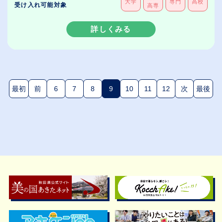
大学
専門
高校
受け入れ可能対象
高専
詳しくみる
最初
前
6
7
8
9
10
11
12
次
最後
(現在のページ)