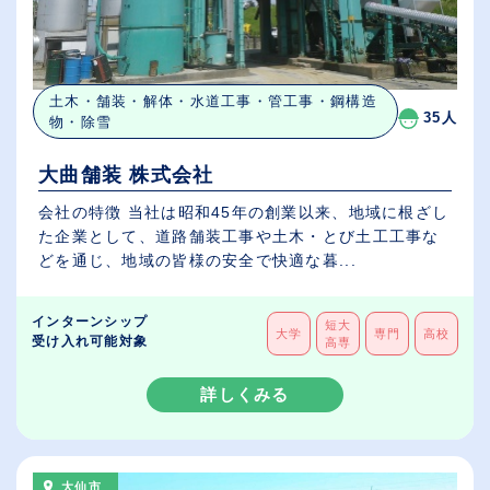
土木・舗装・解体・水道工事・管工事・鋼構造
35人
物・除雪
大曲舗装 株式会社
会社の特徴 当社は昭和45年の創業以来、地域に根ざし
た企業として、道路舗装工事や土木・とび土工工事な
どを通じ、地域の皆様の安全で快適な暮...
インターンシップ
短大
大学
専門
高校
受け入れ可能対象
高専
詳しくみる
大仙市