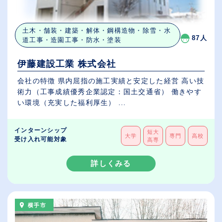
土木・舗装・建築・解体・鋼構造物・除雪・水
87人
道工事・造園工事・防水・塗装
伊藤建設工業 株式会社
会社の特徴 県内屈指の施工実績と安定した経営 高い技
術力（工事成績優秀企業認定：国土交通省） 働きやす
い環境（充実した福利厚生） ...
インターンシップ
短大
大学
専門
高校
受け入れ可能対象
高専
詳しくみる
横手市