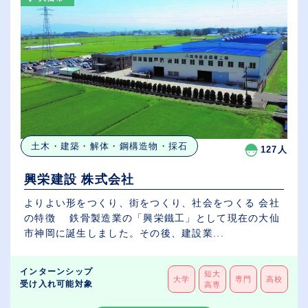
土木・建築・解体・鋼構造物・採石
127人
興栄建設 株式会社
よりよい形をつくり、街をつくり、社会をつくる 会社
の特徴 鉄骨製造業の「興栄鐵工」として現在の大仙
市神岡に誕生しました。その後、建設業...
インターンシップ
短大
大学
専門
高校
受け入れ可能対象
高専