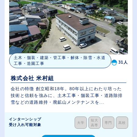
土木・舗装・建築・管工事・解体・除雪・水道
31人
工事・造園工事
株式会社 米村組
会社の特徴 創立昭和18年。80年以上にわたり培った
技術と信頼を強みに、土木工事・舗装工事・道路除排
雪などの道路維持・廃鉱山メンテナンスを...
インターンシップ
短大
大学
専門
高校
受け入れ可能対象
高専