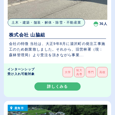
土木・建築・舗装・解体・除雪・不動産業
36人
株式会社 山脇組
会社の特徴 当社は、大正9年8月に湯沢町の発注工事施
工のため創業致しました。それから、旧営林署（現：
森林管理局）より受注を頂きながら事業...
インターンシップ
短大
大学
専門
高校
受け入れ可能対象
高専
詳しくみる
鹿角市