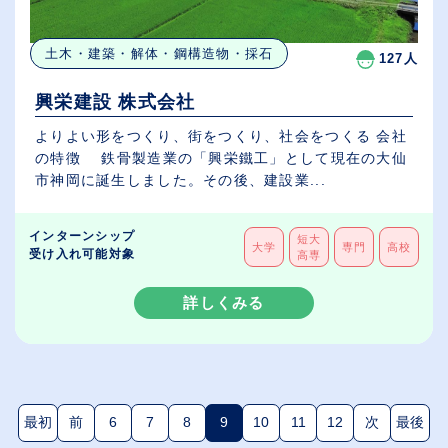
土木・建築・解体・鋼構造物・採石
127人
興栄建設 株式会社
よりよい形をつくり、街をつくり、社会をつくる 会社
の特徴 鉄骨製造業の「興栄鐵工」として現在の大仙
市神岡に誕生しました。その後、建設業...
インターンシップ
短大
大学
専門
高校
受け入れ可能対象
高専
詳しくみる
最初
前
6
7
8
9
10
11
12
次
最後
(現在のページ)