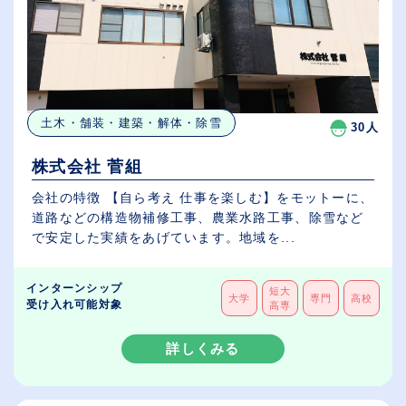
土木・舗装・建築・解体・除雪
30人
株式会社 菅組
会社の特徴 【自ら考え 仕事を楽しむ】をモットーに、
道路などの構造物補修工事、農業水路工事、除雪など
で安定した実績をあげています。地域を...
インターンシップ
短大
大学
専門
高校
受け入れ可能対象
高専
詳しくみる