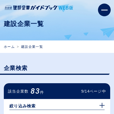
建設企業一覧
ホーム
建設企業一覧
企業検索
83
該当企業数
9/14ページ中
件
絞り込み検索