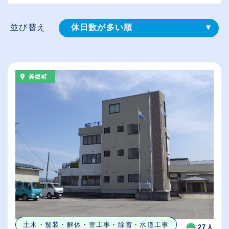
並び替え
休日数が多い順
登録⽇順
給与が高い順
美郷町
（⾼卒の給与を基準）
従業員が多い順
土木・舗装・解体・管工事・除雪・水道工事
27人