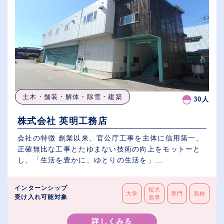
土木・舗装・解体・除雪・建築
30人
株式会社 英明工務店
会社の特徴 創業以来、官公庁工事を主体に信用第一、
正確無比な工事とたゆまない技術の向上をモットーと
し、「生活を豊かに、ゆとりの生活を」...
インターンシップ
短大
大学
専門
高校
受け入れ可能対象
高専
詳しくみる