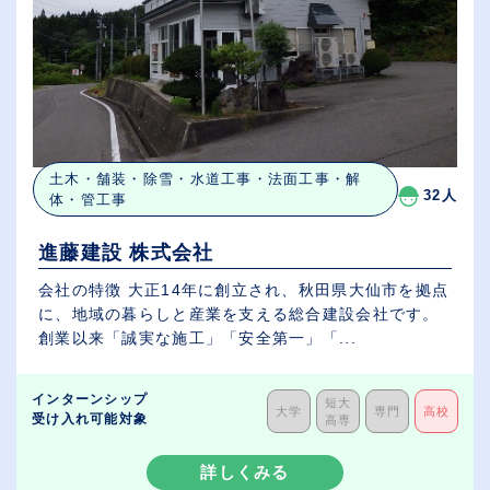
土木・舗装・除雪・水道工事・法面工事・解
32人
体・管工事
進藤建設 株式会社
会社の特徴 大正14年に創立され、秋田県大仙市を拠点
に、地域の暮らしと産業を支える総合建設会社です。
創業以来「誠実な施工」「安全第一」「...
インターンシップ
短大
大学
専門
高校
受け入れ可能対象
高専
詳しくみる