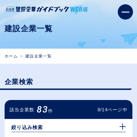
建設企業一覧
ホーム
建設企業一覧
企業検索
83
該当企業数
8/14ページ中
件
絞り込み検索