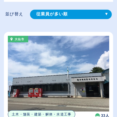
並び替え
従業員が多い順
登録⽇順
給与が高い順
大仙市
（⾼卒の給与を基準）
休日数が多い順
土木・舗装・建築・解体・水道工事
33人