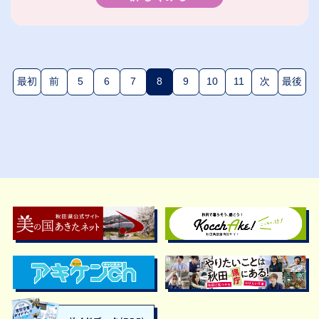
最初
前
5
6
7
8
9
10
11
次
最後
(現在のページ)