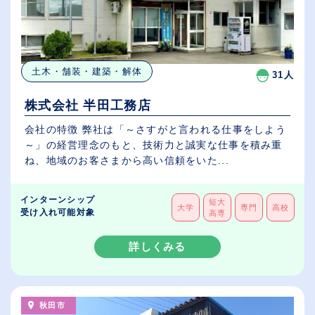
土木・舗装・建築・解体
31人
株式会社 半田工務店
会社の特徴 弊社は「～さすがと言われる仕事をしよう
～」の経営理念のもと、技術力と誠実な仕事を積み重
ね、地域のお客さまから高い信頼をいた...
インターンシップ
短大
大学
専門
高校
受け入れ可能対象
高専
詳しくみる
秋田市