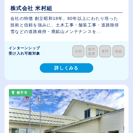
株式会社 米村組
会社の特徴 創立昭和18年。80年以上にわたり培った
技術と信頼を強みに、土木工事・舗装工事・道路除排
雪などの道路維持・廃鉱山メンテナンスを...
インターンシップ
短大
大学
専門
高校
受け入れ可能対象
高専
詳しくみる
横手市