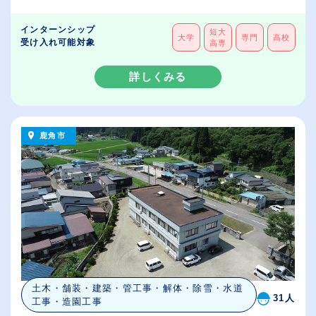
インターンシップ
短大
大学
専門
高校
受け入れ可能対象
高専
詳しくみる
鹿角市
土木・舗装・建築・管工事・解体・除雪・水道
31人
工事・造園工事