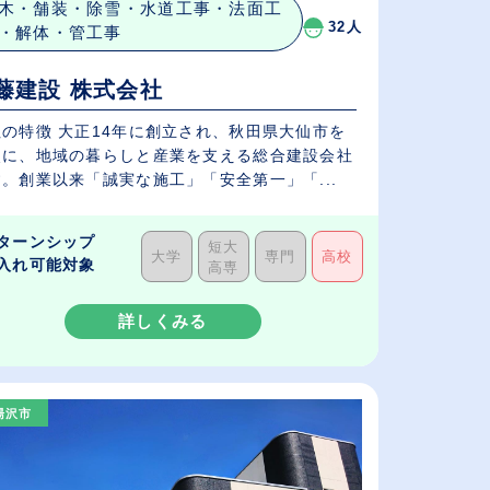
木・舗装・除雪・水道工事・法面工
32人
・解体・管工事
藤建設 株式会社
社の特徴 大正14年に創立され、秋田県大仙市を
点に、地域の暮らしと産業を支える総合建設会社
。創業以来「誠実な施工」「安全第一」「...
ターンシップ
短大
大学
専門
高校
入れ可能対象
高専
詳しくみる
湯沢市