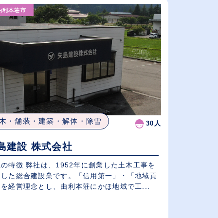
由利本荘市
従業員が多い順
休日数が多い順
木・舗装・建築・解体・除雪
30人
島建設 株式会社
の特徴 弊社は、1952年に創業した土木工事を
とした総合建設業です。「信用第一」・「地域貢
を経営理念とし、由利本荘にかほ地域で工...