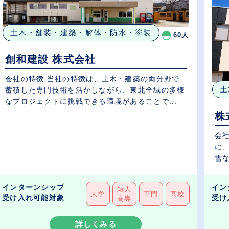
土木・舗装・建築・解体・防水・塗装
60人
創和建設 株式会社
会社の特徴 当社の特徴は、土木・建築の両分野で
土
蓄積した専門技術を活かしながら、東北全域の多様
なプロジェクトに挑戦できる環境があることで...
株
会
に
雪な
インターンシップ
イン
短大
大学
専門
高校
受け入れ可能対象
受け
高専
詳しくみる