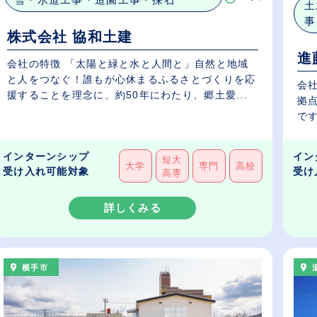
土
事
株式会社 協和土建
進
会社の特徴 「太陽と緑と水と人間と」自然と地域
と人をつなぐ！誰もが心休まるふるさとづくりを応
会
援することを理念に、約50年にわたり、郷土愛...
拠
です
インターンシップ
イン
短大
大学
専門
高校
受け入れ可能対象
受け
高専
詳しくみる
横手市