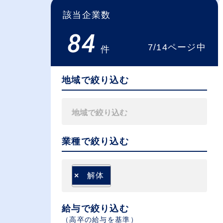
該当企業数
84
7/14ページ中
件
地域で絞り込む
業種で絞り込む
×
解体
給与で絞り込む
（⾼卒の給与を基準）