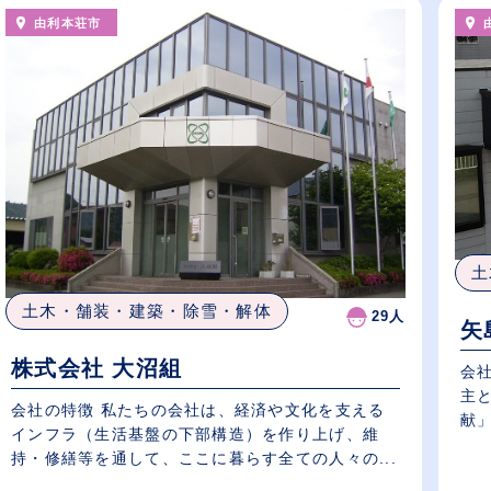
由利本荘市
土
土木・舗装・建築・除雪・解体
29人
矢
株式会社 大沼組
会社
主
会社の特徴 私たちの会社は、経済や文化を支える
献」
インフラ（生活基盤の下部構造）を作り上げ、維
持・修繕等を通して、ここに暮らす全ての人々の...