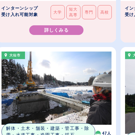
インターンシップ
イン
短大
大学
専門
高校
受け入れ可能対象
受け
高専
詳しくみる
大仙市
解体・土木・舗装・建築・管工事・除
47人
雪・水道工事・造園工事・採石