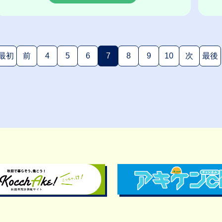
最初
前
4
5
6
7
8
9
10
次
最後
(現在のページ)