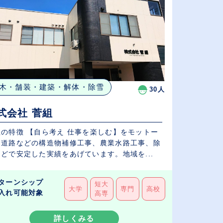
木・舗装・建築・解体・除雪
30人
式会社 菅組
社の特徴 【自ら考え 仕事を楽しむ】をモットー
、道路などの構造物補修工事、農業水路工事、除
どで安定した実績をあげています。地域を...
ターンシップ
短大
大学
専門
高校
入れ可能対象
高専
詳しくみる