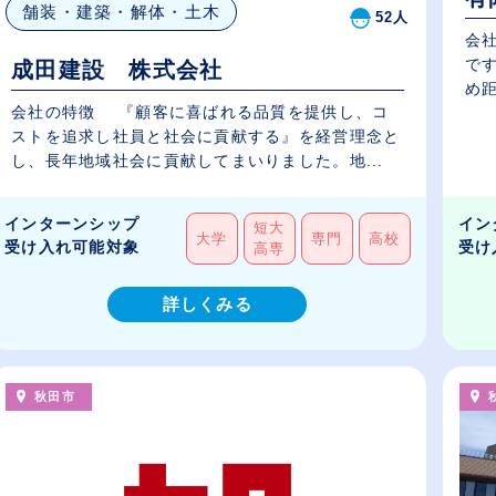
舗装・建築・解体・土木
52人
会
で
成田建設 株式会社
め距
会社の特徴 『顧客に喜ばれる品質を提供し、コ
ストを追求し社員と社会に貢献する』を経営理念と
し、長年地域社会に貢献してまいりました。地...
インターンシップ
イン
短大
大学
専門
高校
受け入れ可能対象
受け
高専
詳しくみる
秋田市