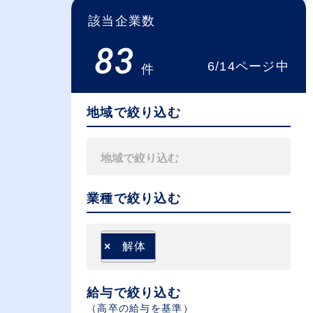
該当企業数
83
6/14ページ中
件
地域で絞り込む
業種で絞り込む
×
解体
給与で絞り込む
（⾼卒の給与を基準）