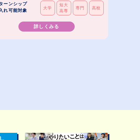
ターンシップ
短大
大学
専門
高校
入れ可能対象
高専
詳しくみる