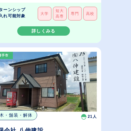
ターンシップ
短大
大学
専門
高校
入れ可能対象
高専
詳しくみる
横手市
木・舗装・解体
21人
限会社 八伸建設