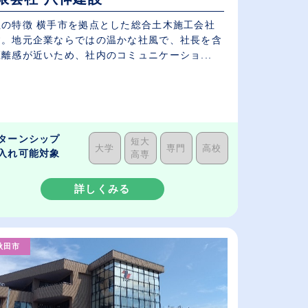
社の特徴 横手市を拠点とした総合土木施工会社
す。地元企業ならではの温かな社風で、社長を含
離感が近いため、社内のコミュニケーショ...
ターンシップ
短大
大学
専門
高校
入れ可能対象
高専
詳しくみる
秋田市