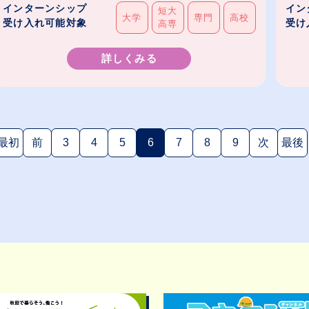
インターンシップ
イン
短大
大学
専門
高校
受け入れ可能対象
受け
高専
詳しくみる
最初
前
3
4
5
6
7
8
9
次
最後
(現在のページ)