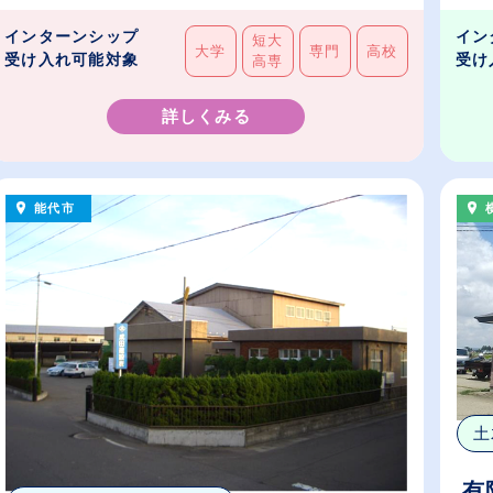
インターンシップ
イン
短大
大学
専門
高校
受け入れ可能対象
受け
高専
詳しくみる
能代市
土
有