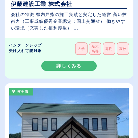
伊藤建設工業 株式会社
会社の特徴 県内屈指の施工実績と安定した経営 高い技
術力（工事成績優秀企業認定：国土交通省） 働きやす
い環境（充実した福利厚生） ...
インターンシップ
短大
大学
専門
高校
受け入れ可能対象
高専
詳しくみる
横手市