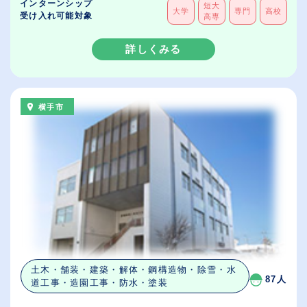
インターンシップ
短大
大学
専門
高校
受け入れ可能対象
高専
詳しくみる
横手市
土木・舗装・建築・解体・鋼構造物・除雪・水
87人
道工事・造園工事・防水・塗装