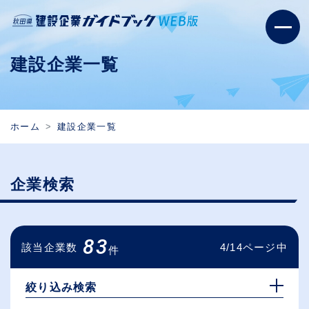
建設企業一覧
ホーム
建設企業一覧
企業検索
83
該当企業数
4/14ページ中
件
絞り込み検索