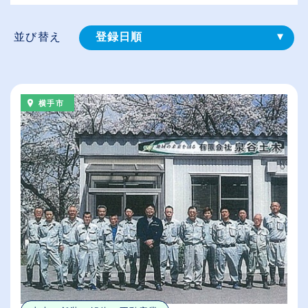
並び替え
登録⽇順
給与が高い順
（⾼卒の給与を基準）
横手市
従業員が多い順
休日数が多い順