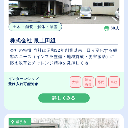
土木・舗装・解体・除雪
30人
株式会社 最上田組
会社の特徴 当社は昭和32年創業以来、日々変化する顧
客のニーズ（インフラ整備・地域貢献・災害援助）に
応え改革とチャレンジ精神を発揮して地...
インターンシップ
短大
大学
専門
高校
受け入れ可能対象
高専
詳しくみる
横手市