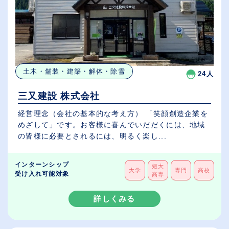
土木・舗装・建築・解体・除雪
24人
三又建設 株式会社
経営理念（会社の基本的な考え方） 「笑顔創造企業を
めざして」です。お客様に喜んでいだだくには、地域
の皆様に必要とされるには、明るく楽し...
インターンシップ
短大
大学
専門
高校
受け入れ可能対象
高専
詳しくみる