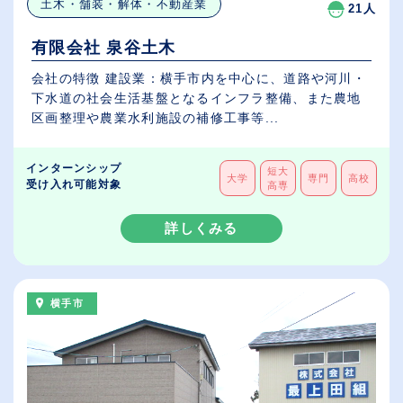
土木・舗装・解体・不動産業
21人
有限会社 泉谷土木
会社の特徴 建設業：横手市内を中心に、道路や河川・
下水道の社会生活基盤となるインフラ整備、また農地
区画整理や農業水利施設の補修工事等...
インターンシップ
短大
大学
専門
高校
受け入れ可能対象
高専
詳しくみる
横手市