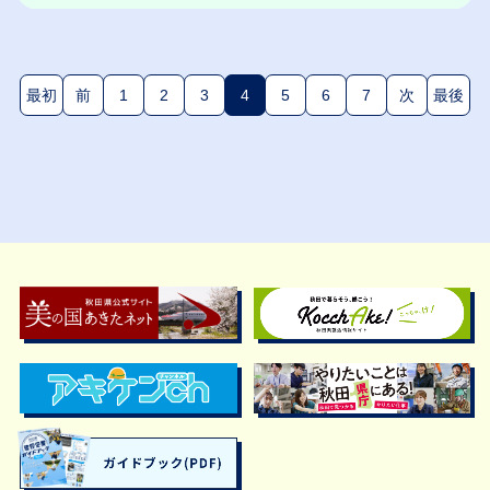
最初
前
1
2
3
4
5
6
7
次
最後
(現在のページ)