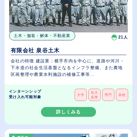
土木・舗装・解体・不動産業
21人
有限会社 泉谷土木
会社の特徴 建設業：横手市内を中心に、道路や河川・
下水道の社会生活基盤となるインフラ整備、また農地
区画整理や農業水利施設の補修工事等...
インターンシップ
短大
大学
専門
高校
受け入れ可能対象
高専
詳しくみる