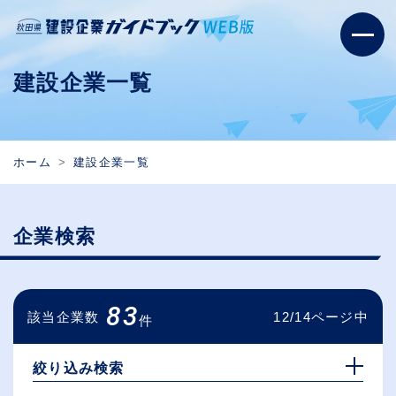
建設企業一覧
ホーム
建設企業一覧
企業検索
83
該当企業数
12/14ページ中
件
絞り込み検索