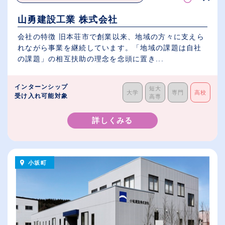
山勇建設工業 株式会社
会社の特徴 旧本荘市で創業以来、地域の方々に支えら
れながら事業を継続しています。「地域の課題は自社
の課題」の相互扶助の理念を念頭に置き...
インターンシップ
短大
大学
専門
高校
受け入れ可能対象
高専
詳しくみる
小坂町