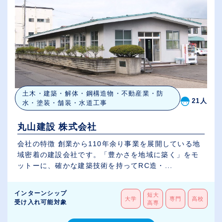
土木・建築・解体・鋼構造物・不動産業・防
21人
水・塗装・舗装・水道工事
丸山建設 株式会社
会社の特徴 創業から110年余り事業を展開している地
域密着の建設会社です。「豊かさを地域に築く」をモ
ットーに、確かな建築技術を持ってRC造・...
インターンシップ
短大
大学
専門
高校
受け入れ可能対象
高専