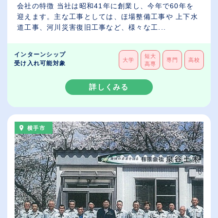
会社の特徴 当社は昭和41年に創業し、今年で60年を
迎えます。主な工事としては、ほ場整備工事や 上下水
道工事、河川災害復旧工事など、様々な工...
インターンシップ
短大
大学
専門
高校
受け入れ可能対象
高専
詳しくみる
横手市