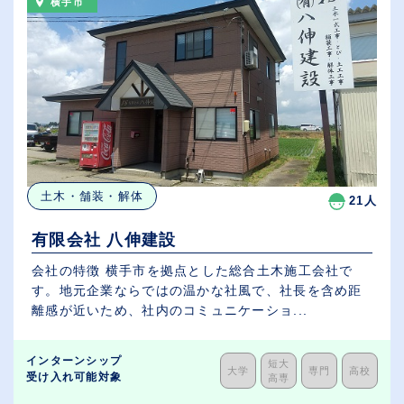
横手市
土木・舗装・解体
21人
有限会社 八伸建設
会社の特徴 横手市を拠点とした総合土木施工会社で
す。地元企業ならではの温かな社風で、社長を含め距
離感が近いため、社内のコミュニケーショ...
インターンシップ
短大
大学
専門
高校
受け入れ可能対象
高専