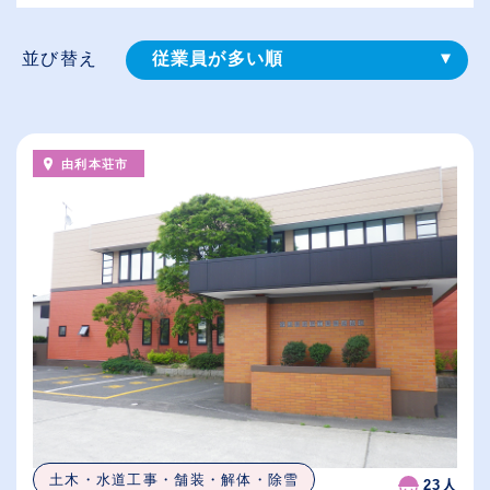
並び替え
従業員が多い順
登録⽇順
給与が高い順
由利本荘市
（⾼卒の給与を基準）
休日数が多い順
土木・水道工事・舗装・解体・除雪
23人