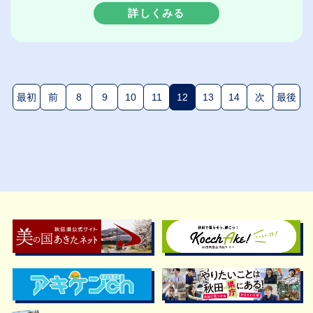
詳しくみる
最初
前
8
9
10
11
12
13
14
次
最後
(現在のページ)