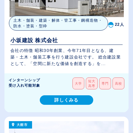
土木・舗装・建築・解体・管工事・鋼構造物・
22人
防水・塗装・型枠
小坂建設 株式会社
会社の特徴 昭和30年創業、今年71年目となる、建
築・土木・舗装工事を行う建設会社です。 総合建設業
として、「空間に新たな価値を創造する」を...
インターンシップ
短大
大学
専門
高校
受け入れ可能対象
高専
詳しくみる
大館市