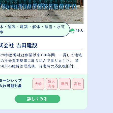
木・舗装・建築・解体・除雪・水道
49人
事
式会社 吉田建設
の特徴 弊社は創業以来100年間、一貫して地域
着の社会資本整備に取り組んで参りました。 道
河川の維持管理業務、災害時の応急復旧対...
ターンシップ
短大
大学
専門
高校
入れ可能対象
高専
詳しくみる