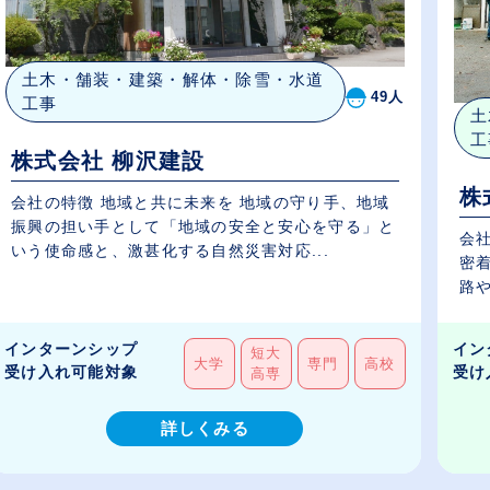
土木・舗装・建築・解体・除雪・水道
49人
工事
土
工
株式会社 柳沢建設
株
会社の特徴 地域と共に未来を 地域の守り手、地域
振興の担い手として「地域の安全と安心を守る」と
会社
いう使命感と、激甚化する自然災害対応...
密
路や
インターンシップ
イン
短大
大学
専門
高校
受け入れ可能対象
受け
高専
詳しくみる