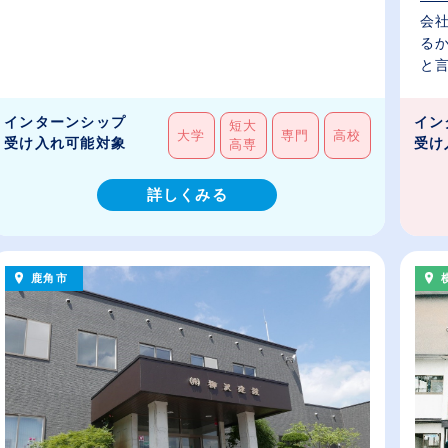
会
る
と言
力..
インターンシップ
イン
短大
大学
専門
高校
受け入れ可能対象
受け
高専
詳しくみる
鹿角市