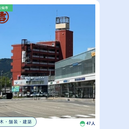
大仙市
木・舗装・建築
47人