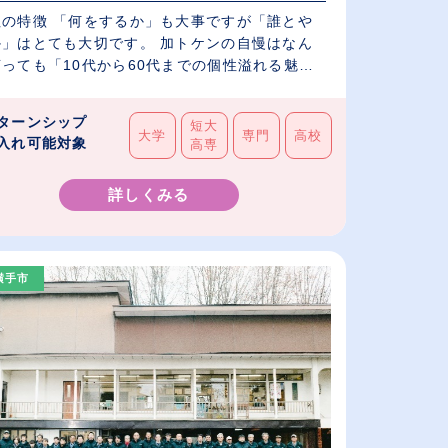
社の特徴 「何をするか」も大事ですが「誰とや
か」はとても大切です。 加トケンの自慢はなん
っても「10代から60代までの個性溢れる魅
.
ターンシップ
短大
大学
専門
高校
入れ可能対象
高専
詳しくみる
横手市