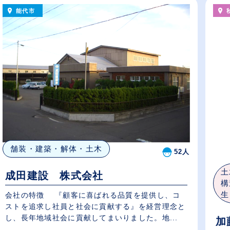
能代市
舗装・建築・解体・土木
52人
土
成田建設 株式会社
構
生
会社の特徴 『顧客に喜ばれる品質を提供し、コ
ストを追求し社員と社会に貢献する』を経営理念と
し、長年地域社会に貢献してまいりました。地...
加