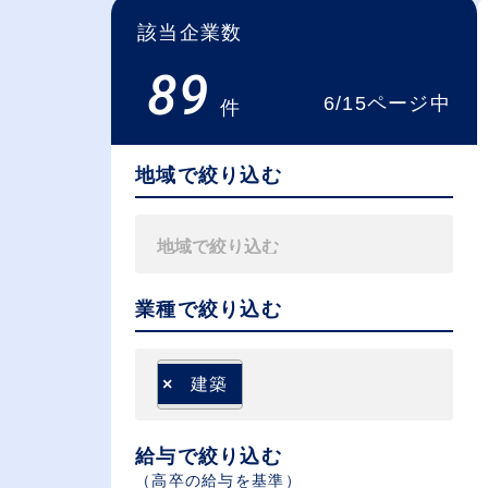
該当企業数
89
6/15ページ中
件
地域で絞り込む
業種で絞り込む
×
建築
給与で絞り込む
（⾼卒の給与を基準）