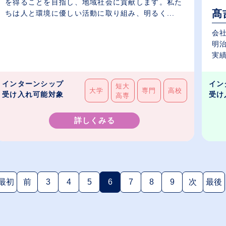
を得ることを目指し、地域社会に貢献します。私た
髙
ちは人と環境に優しい活動に取り組み、明るく...
会社
明治
実績
インターンシップ
イン
短大
大学
専門
高校
受け入れ可能対象
受け
高専
詳しくみる
最初
前
3
4
5
6
7
8
9
次
最後
(現在のページ)