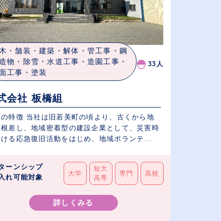
木・舗装・建築・解体・管工事・鋼
造物・除雪・水道工事・造園工事・
33人
面工事・塗装
式会社 板橋組
社の特徴 当社は旧若美町の頃より、古くから地
に根差し、地域密着型の建設企業として、災害時
ける応急復旧活動をはじめ、地域ボランテ...
ターンシップ
短大
大学
専門
高校
入れ可能対象
高専
詳しくみる