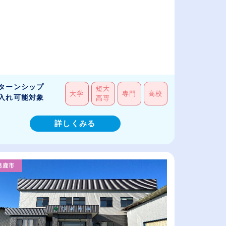
ターンシップ
短大
大学
専門
高校
入れ可能対象
高専
詳しくみる
男鹿市