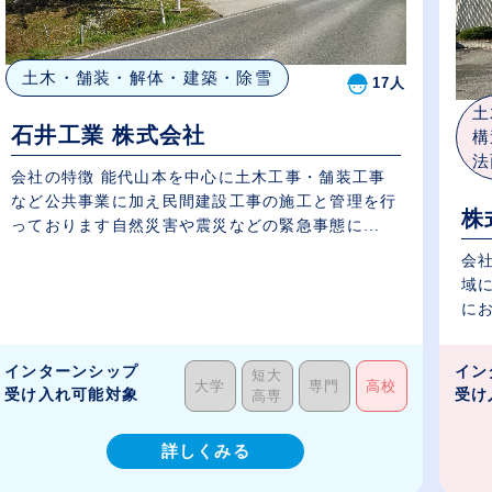
土木・舗装・解体・建築・除雪
17人
土
石井工業 株式会社
構
法
会社の特徴 能代山本を中心に土木工事・舗装工事
など公共事業に加え民間建設工事の施工と管理を行
株
っております自然災害や震災などの緊急事態に...
会
域
にお
インターンシップ
イン
短大
大学
専門
高校
受け入れ可能対象
受け
高専
詳しくみる