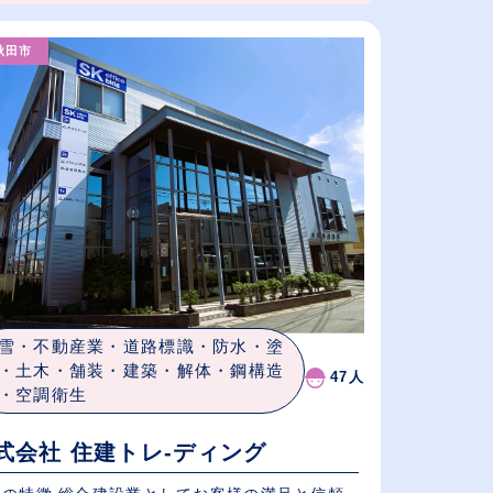
秋田市
雪・不動産業・道路標識・防水・塗
・土木・舗装・建築・解体・鋼構造
47人
・空調衛生
式会社 住建トレ-ディング