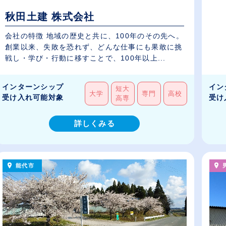
秋田土建 株式会社
会社の特徴 地域の歴史と共に、100年のその先へ。
創業以来、失敗を恐れず、どんな仕事にも果敢に挑
戦し・学び・行動に移すことで、100年以上...
インターンシップ
イン
短大
大学
専門
高校
受け入れ可能対象
受け
高専
詳しくみる
能代市