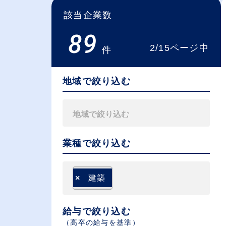
該当企業数
89
2/15ページ中
件
地域で絞り込む
業種で絞り込む
×
建築
給与で絞り込む
（⾼卒の給与を基準）