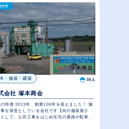
能代市
従業員が多い順
休日数が多い順
木・舗装・建築
38人
式会社 塚本商会
の特徴 2023年 創業100年を迎えました！ 舗
工事を得意としている会社です【街の舗装屋さ
として、公共工事をはじめ住宅の通路や駐車...