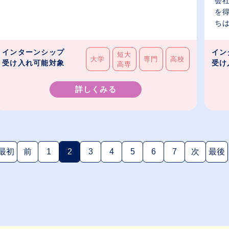
会
を
ちは
インターンシップ
イン
短大
大学
専門
高校
受け入れ可能対象
受け
高専
詳しくみる
最初
前
1
2
3
4
5
6
7
次
最後
(現在のページ)