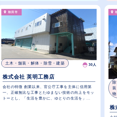
秋田市
土木・舗装・解体・除雪・建築
30人
株式会社 英明工務店
除
会社の特徴 創業以来、官公庁工事を主体に信用第
装
一、正確無比な工事とたゆまない技術の向上をモッ
物
トーとし、「生活を豊かに、ゆとりの生活を」...
株