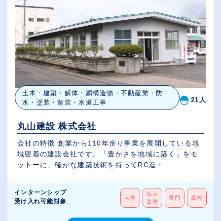
土木・建築・解体・鋼構造物・不動産業・防
21人
水・塗装・舗装・水道工事
丸山建設 株式会社
会社の特徴 創業から110年余り事業を展開している地
域密着の建設会社です。「豊かさを地域に築く」をモ
ットーに、確かな建築技術を持ってRC造・...
インターンシップ
短大
大学
専門
高校
受け入れ可能対象
高専