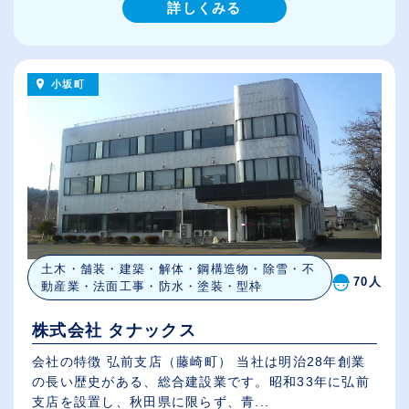
詳しくみる
小坂町
土木・舗装・建築・解体・鋼構造物・除雪・不
70人
動産業・法面工事・防水・塗装・型枠
株式会社 タナックス
会社の特徴 弘前支店（藤崎町） 当社は明治28年創業
の長い歴史がある、総合建設業です。昭和33年に弘前
支店を設置し、秋田県に限らず、青...