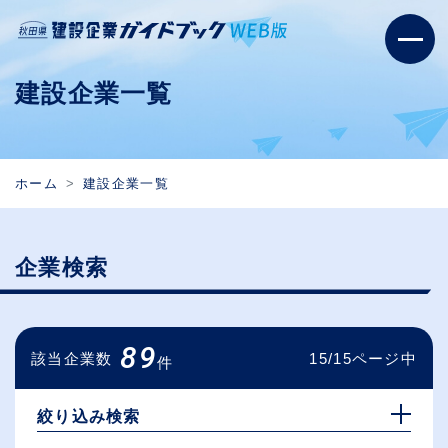
建設企業一覧
ホーム
建設企業一覧
企業検索
89
該当企業数
15/15ページ中
件
絞り込み検索