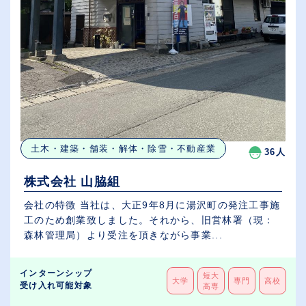
土木・建築・舗装・解体・除雪・不動産業
36人
株式会社 山脇組
会社の特徴 当社は、大正9年8月に湯沢町の発注工事施
工のため創業致しました。それから、旧営林署（現：
森林管理局）より受注を頂きながら事業...
インターンシップ
短大
大学
専門
高校
受け入れ可能対象
高専