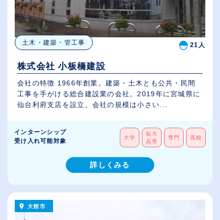
土木・建築・管工事
21人
株式会社 小板橋建設
会社の特徴 1966年創業。建築・土木とも公共・民間
工事を手がける総合建設業の会社。2019年に宮城県に
仙台利府支店を設立。会社の規模は小さい...
インターンシップ
短大
大学
専門
高校
受け入れ可能対象
高専
詳しくみる
大館市