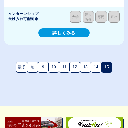
インターンシップ
短大
大学
専門
高校
受け入れ可能対象
高専
詳しくみる
最初
前
9
10
11
12
13
14
15
(現在のペー