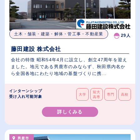
土木・舗装・建築・解体・管工事・不動産業
29人
藤田建設 株式会社
会社の特徴 昭和54年4月に設立し、創立47周年を迎え
ました。地元である男鹿市のみならず、秋田県内名か
ら全国各地にわたり地域の基盤づくりに携...
インターンシップ
短大
大学
専門
高校
受け入れ可能対象
高専
詳しくみる
男鹿市