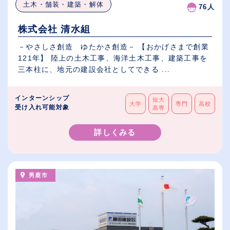
土木・舗装・建築・解体
76人
株式会社 清水組
－やさしさ創造 ゆたかさ創造－ 【おかげさまで創業
121年】 陸上の土木工事、海洋土木工事、建築工事を
三本柱に、地元の建設会社としてできる ...
インターンシップ
短大
大学
専門
高校
受け入れ可能対象
高専
詳しくみる
男鹿市