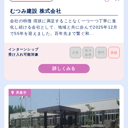
むつみ建設 株式会社
会社の特徴 現状に満足することなく一つ一つ丁寧に進
化し続ける会社として、地域と共に歩んで2025年12月
で55年を迎えました。百年先まで繋ぐ和...
インターンシップ
短大
大学
専門
高校
受け入れ可能対象
高専
詳しくみる
男鹿市