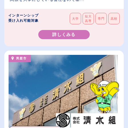
インターンシップ
短大
大学
専門
高校
受け入れ可能対象
高専
詳しくみる
男鹿市