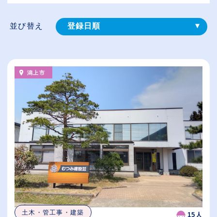
並び替え
登録⽇順
給与が高い順
（⾼卒の給与を基準）
潟上市
従業員が多い順
休日数が多い順
土木・管工事・建築
15人