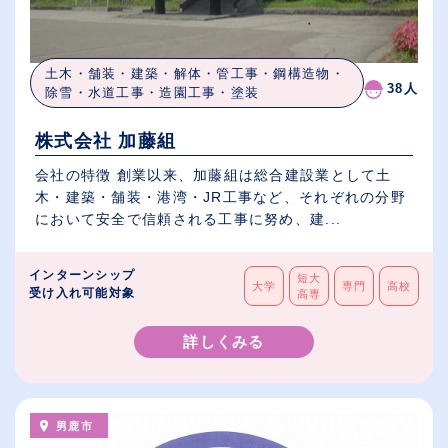
土木・舗装・建築・解体・管工事・鋼構造物・
38人
除雪・水道工事・造園工事・塗装
株式会社 加藤組
会社の特徴 創業以来、加藤組は総合建設業として土
木・建築・舗装・港湾・JR工事など、それぞれの分野
において安全で信頼される工事に努め、建...
インターンシップ
短大
大学
専門
高校
受け入れ可能対象
高専
詳しくみる
男鹿市