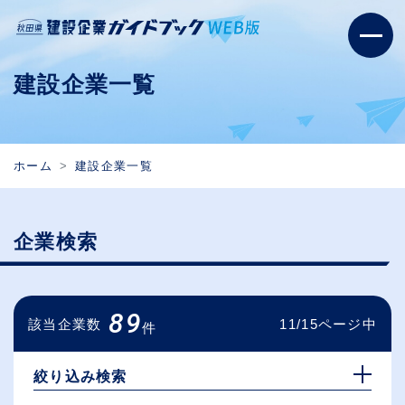
建設企業一覧
ホーム
建設企業一覧
企業検索
89
該当企業数
11/15ページ中
件
絞り込み検索