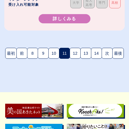
短大
大学
専門
高校
受け入れ可能対象
高専
詳しくみる
最初
前
8
9
10
11
12
13
14
次
最後
(現在のページ)