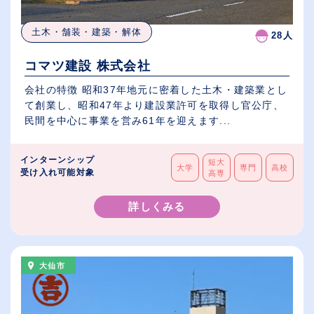
土木・舗装・建築・解体
28人
コマツ建設 株式会社
会社の特徴 昭和37年地元に密着した土木・建築業とし
て創業し、昭和47年より建設業許可を取得し官公庁、
民間を中心に事業を営み61年を迎えます...
インターンシップ
短大
大学
専門
高校
受け入れ可能対象
高専
詳しくみる
大仙市