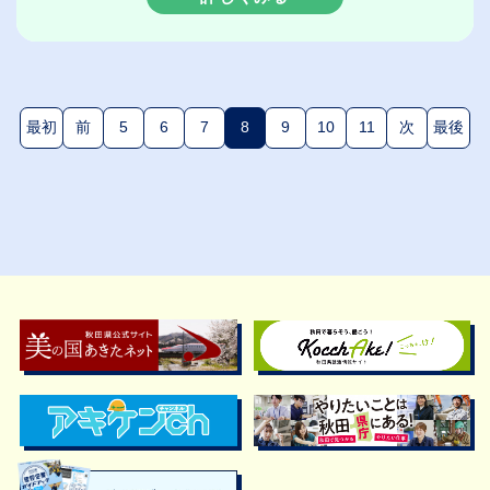
最初
前
5
6
7
8
9
10
11
次
最後
(現在のページ)