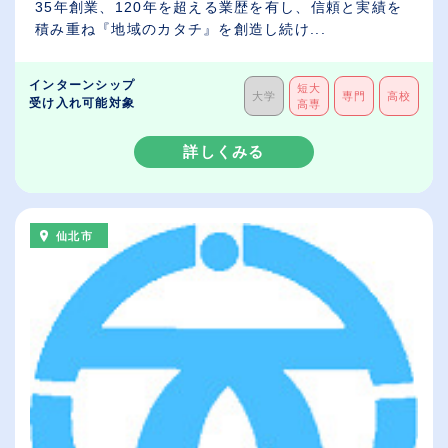
35年創業、120年を超える業歴を有し、信頼と実績を
積み重ね『地域のカタチ』を創造し続け...
インターンシップ
短大
大学
専門
高校
受け入れ可能対象
高専
詳しくみる
仙北市