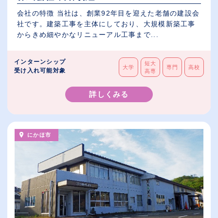
会社の特徴 当社は、創業92年目を迎えた老舗の建設会
社です。建築工事を主体にしており、大規模新築工事
からきめ細やかなリニューアル工事まで...
インターンシップ
短大
大学
専門
高校
受け入れ可能対象
高専
詳しくみる
にかほ市