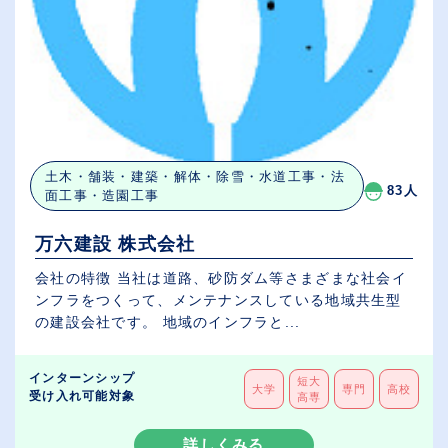
土木・舗装・建築・解体・除雪・水道工事・法
83人
面工事・造園工事
万六建設 株式会社
会社の特徴 当社は道路、砂防ダム等さまざまな社会イ
ンフラをつくって、メンテナンスしている地域共生型
の建設会社です。 地域のインフラと...
インターンシップ
短大
大学
専門
高校
受け入れ可能対象
高専
詳しくみる