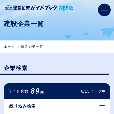
建設企業一覧
ホーム
建設企業一覧
企業検索
89
該当企業数
8/15ページ中
件
絞り込み検索