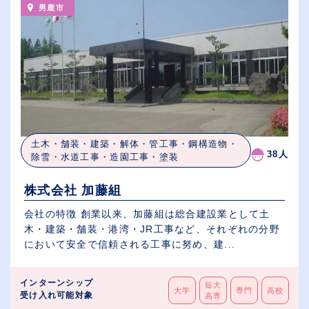
男鹿市
土木・舗装・建築・解体・管工事・鋼構造物・
38人
除雪・水道工事・造園工事・塗装
株式会社 加藤組
会社の特徴 創業以来、加藤組は総合建設業として土
木・建築・舗装・港湾・JR工事など、それぞれの分野
において安全で信頼される工事に努め、建...
インターンシップ
短大
大学
専門
高校
受け入れ可能対象
高専