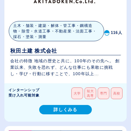
土木・舗装・建築・解体・管工事・鋼構造
物・除雪・水道工事・不動産業・法面工事・
116人
採石・塗装・測量
秋田土建 株式会社
会社の特徴 地域の歴史と共に、100年のその先へ。 創
業以来、失敗を恐れず、どんな仕事にも果敢に挑戦
し・学び・行動に移すことで、100年以上...
インターンシップ
短大
大学
専門
高校
受け入れ可能対象
高専
詳しくみる