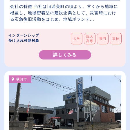
会社の特徴 当社は旧若美町の頃より、古くから地域に
根差し、地域密着型の建設企業として、災害時におけ
る応急復旧活動をはじめ、地域ボランテ...
インターンシップ
短大
大学
専門
高校
受け入れ可能対象
高専
詳しくみる
秋田市