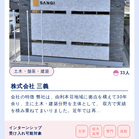
土木・舗装・建築
33人
株式会社 三義
会社の特徴 弊社は、由利本荘地域に拠点を構えて30年
余り、主に土木・建築分野を主体として、 双方で実績
を積み重ねてまいりました。近年では再...
インターンシップ
短大
大学
専門
高校
受け入れ可能対象
高専