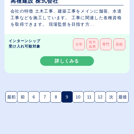
高禮建設 株式会社
会社の特徴 土木工事、建築工事をメインに舗装、水道
工事などを施工しています。 工事に関連した各種資格
を取得できます。 現場監督を目指す方...
インターンシップ
短大
大学
専門
高校
受け入れ可能対象
高専
詳しくみる
最初
前
6
7
8
9
10
11
12
次
最後
(現在のページ)