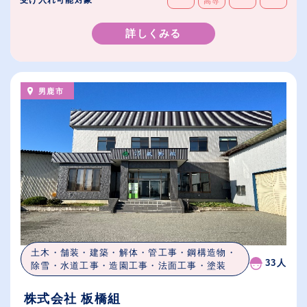
受け入れ可能対象
高専
詳しくみる
男鹿市
土木・舗装・建築・解体・管工事・鋼構造物・
33人
除雪・水道工事・造園工事・法面工事・塗装
株式会社 板橋組