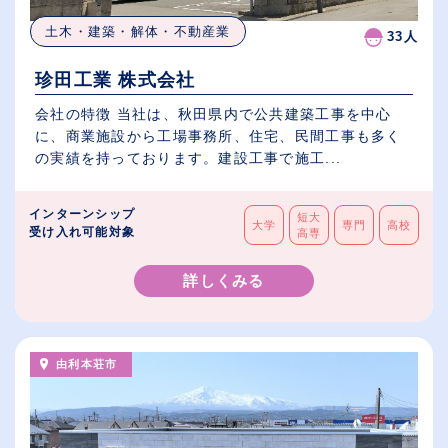
土木・建築・解体・不動産業
33人
珍田工業 株式会社
会社の特徴 当社は、秋田県内で公共建築工事を中心
に、商業施設から工場事務所、住宅、民間工事も多く
の実績を持っております。建設工事で施工...
インターンシップ
短大
大学
専門
高校
受け入れ可能対象
高専
詳しくみる
由利本荘市