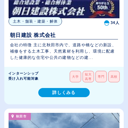
土木・舗装・建築・解体
34人
朝日建設 株式会社
会社の特徴 主に北秋田市内で、道路や橋などの新設、
補修をする土木工事、天然素材を利用し、環境に配慮
した健康的な住宅や公共の建物などの建...
インターンシップ
短大
大学
専門
高校
受け入れ可能対象
高専
詳しくみる
秋田市