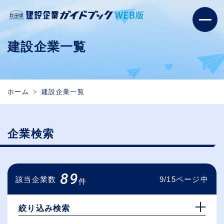
建設企業一覧
ホーム
建設企業一覧
企業検索
89
該当企業数
9/15ページ中
件
絞り込み検索