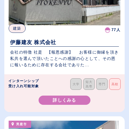
建築
77人
伊藤建友 株式会社
会社の特徴 社是 【報恩感謝】 お客様に御縁を頂き
私共を選んで頂いたことへの感謝の心として、その恩
に報いるために存在する会社でありた...
インターンシップ
短大
大学
専門
高校
受け入れ可能対象
高専
詳しくみる
男鹿市