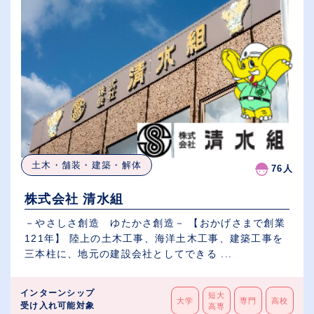
土木・舗装・建築・解体
76人
株式会社 清水組
－やさしさ創造 ゆたかさ創造－ 【おかげさまで創業
121年】 陸上の土木工事、海洋土木工事、建築工事を
三本柱に、地元の建設会社としてできる ...
インターンシップ
短大
大学
専門
高校
受け入れ可能対象
高専