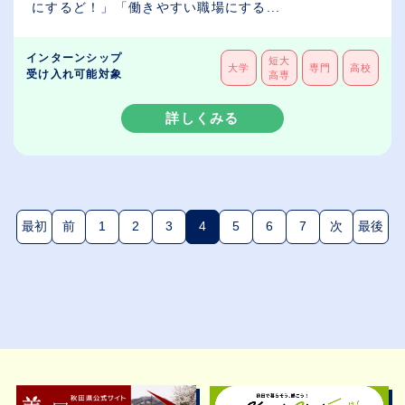
にするど！」「働きやすい職場にする...
インターンシップ
短大
大学
専門
高校
受け入れ可能対象
高専
詳しくみる
最初
前
1
2
3
4
5
6
7
次
最後
(現在のページ)