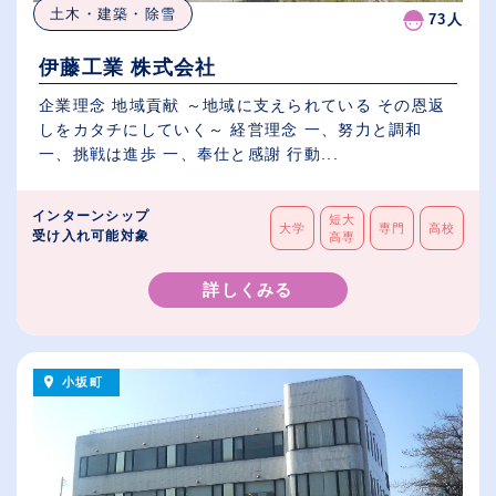
土木・建築・除雪
73人
伊藤工業 株式会社
企業理念 地域貢献 ～地域に支えられている その恩返
しをカタチにしていく～ 経営理念 一、努力と調和
一、挑戦は進歩 一、奉仕と感謝 行動...
インターンシップ
短大
大学
専門
高校
受け入れ可能対象
高専
詳しくみる
小坂町