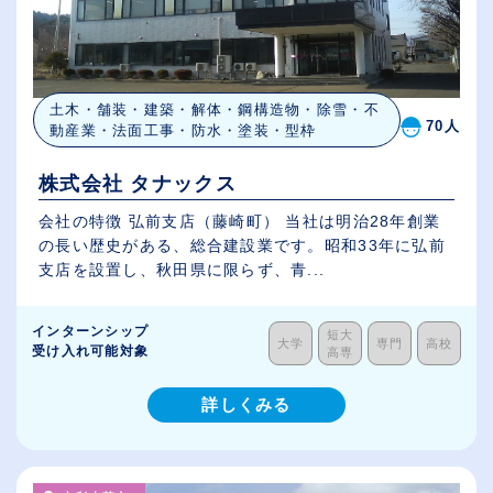
土木・舗装・建築・解体・鋼構造物・除雪・不
70人
動産業・法面工事・防水・塗装・型枠
株式会社 タナックス
会社の特徴 弘前支店（藤崎町） 当社は明治28年創業
の長い歴史がある、総合建設業です。昭和33年に弘前
支店を設置し、秋田県に限らず、青...
インターンシップ
短大
大学
専門
高校
受け入れ可能対象
高専
詳しくみる