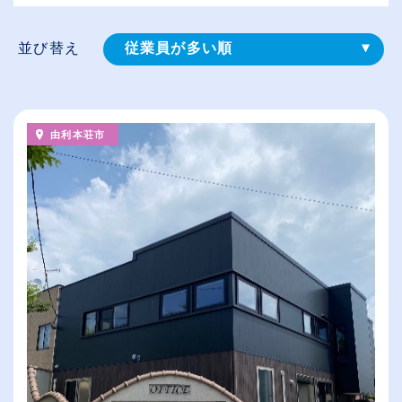
並び替え
従業員が多い順
登録⽇順
給与が高い順
由利本荘市
（⾼卒の給与を基準）
休日数が多い順