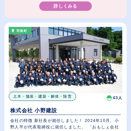
詳しくみる
羽後町
土木・舗装・建築・解体・除雪
63人
株式会社 小野建設
会社の特徴 新社長が就任しました！ 2024年10月、小
野人平が代表取締役に就任しました。 「おもしぇ会社