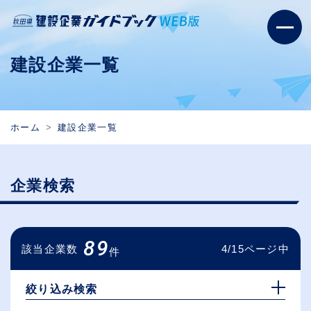
建設企業一覧
ホーム
建設企業一覧
企業検索
89
該当企業数
4/15ページ中
件
絞り込み検索