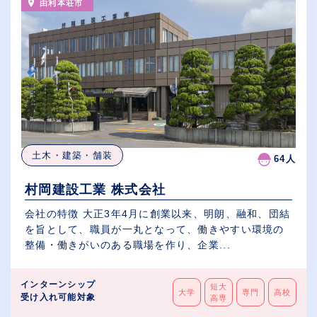
由利本荘市
土木・建築・舗装
64人
村岡建設工業 株式会社
会社の特徴 大正3年4月に創業以来、明朗、融和、団結
を旨として、職員が一丸となって、働きやすい環境の
整備・働きがいのある職場を作り、企業...
インターンシップ
短大
大学
専門
高校
受け入れ可能対象
高専