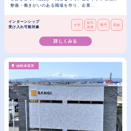
整備・働きがいのある職場を作り、企業...
インターンシップ
短大
大学
専門
高校
受け入れ可能対象
高専
詳しくみる
由利本荘市