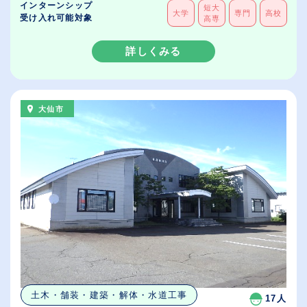
インターンシップ
短大
大学
専門
高校
受け入れ可能対象
高専
詳しくみる
大仙市
土木・舗装・建築・解体・水道工事
17人