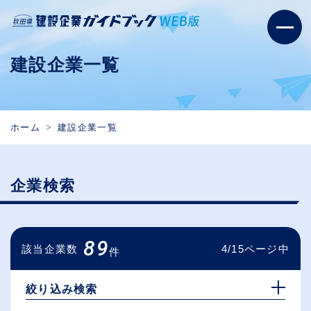
建設企業一覧
ホーム
建設企業一覧
企業検索
89
該当企業数
4/15ページ中
件
絞り込み検索