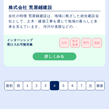
株式会社 荒屋鋪建設
会社の特徴 荒屋鋪建設は、地域に根ざした総合建設会
社として、土木・建築工事を通じて地域の暮らしと未
来を支えています。 河川や道路などの...
インターンシップ
短大
大学
専門
高校
受け入れ可能対象
高専
詳しくみる
最初
前
1
2
3
4
5
6
7
次
最後
(現在のページ)