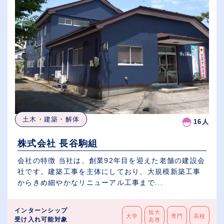
土木・建築・解体
16人
株式会社 長谷駒組
会社の特徴 当社は、創業92年目を迎えた老舗の建設会
社です。建築工事を主体にしており、大規模新築工事
からきめ細やかなリニューアル工事まで...
インターンシップ
短大
大学
専門
高校
受け入れ可能対象
高専