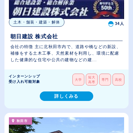
土木・舗装・建築・解体
34人
朝日建設 株式会社
会社の特徴 主に北秋田市内で、道路や橋などの新設、
補修をする土木工事、天然素材を利用し、環境に配慮
した健康的な住宅や公共の建物などの建...
インターンシップ
短大
大学
専門
高校
受け入れ可能対象
高専
詳しくみる
秋田市