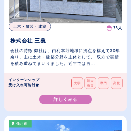
土木・舗装・建築
33人
株式会社 三義
会社の特徴 弊社は、由利本荘地域に拠点を構えて30年
余り、主に土木・建築分野を主体として、 双方で実績
を積み重ねてまいりました。近年では再...
インターンシップ
短大
大学
専門
高校
受け入れ可能対象
高専
詳しくみる
仙北市