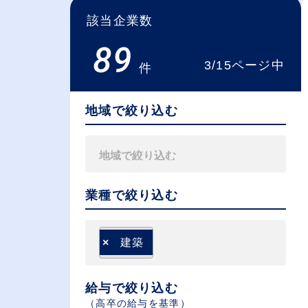
該当企業数
89
3/15ページ中
件
地域で絞り込む
業種で絞り込む
×
建築
給与で絞り込む
（⾼卒の給与を基準）