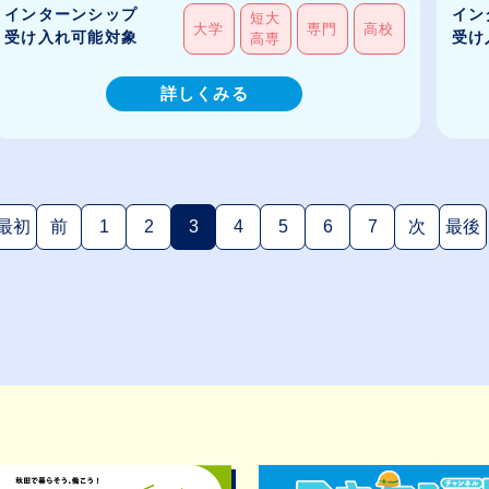
インターンシップ
イン
短大
大学
専門
高校
受け入れ可能対象
受け
高専
詳しくみる
最初
前
1
2
3
4
5
6
7
次
最後
(現在のページ)