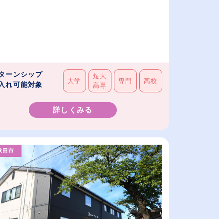
ターンシップ
短大
大学
専門
高校
入れ可能対象
高専
詳しくみる
秋田市