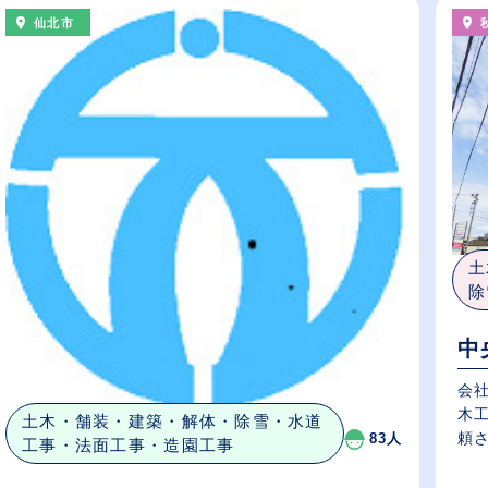
仙北市
土
除
中
会
木
土木・舗装・建築・解体・除雪・水道
頼さ
83人
工事・法面工事・造園工事