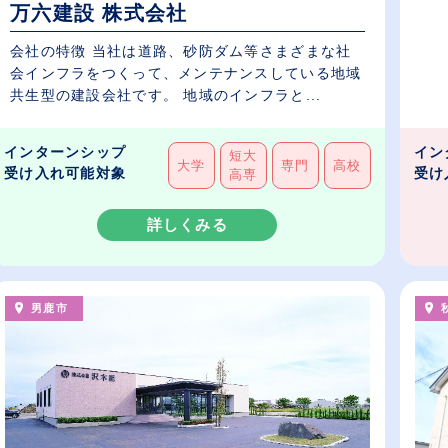
万六建設 株式会社
会社の特徴 当社は道路、砂防ダム等さまざまな社
会インフラをつくって、メンテナンスしている地域
共生型の建設会社です。 地域のインフラと...
インターンシップ
イン
短大
大学
専門
高校
受け入れ可能対象
受け
高専
詳しくみる
男鹿市