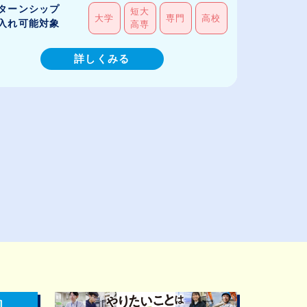
ターンシップ
短大
大学
専門
高校
入れ可能対象
高専
詳しくみる