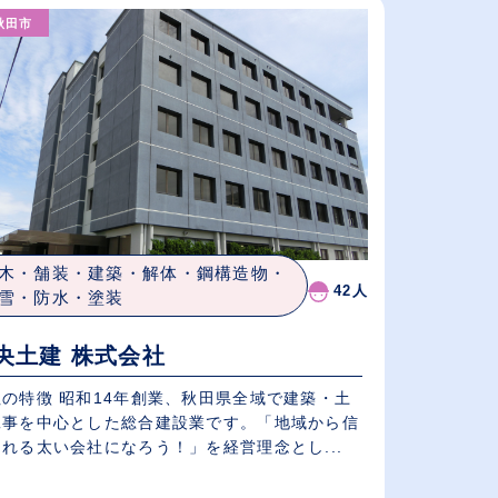
秋田市
従業員が多い順
休日数が多い順
木・舗装・建築・解体・鋼構造物・
42人
雪・防水・塗装
央土建 株式会社
社の特徴 昭和14年創業、秋田県全域で建築・土
工事を中心とした総合建設業です。「地域から信
れる太い会社になろう！」を経営理念とし...