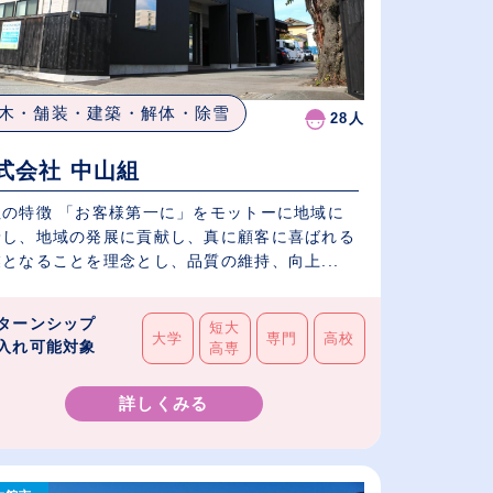
木・舗装・建築・解体・除雪
28人
式会社 中山組
社の特徴 「お客様第一に」をモットーに地域に
着し、地域の発展に貢献し、真に顧客に喜ばれる
となることを理念とし、品質の維持、向上...
ターンシップ
短大
大学
専門
高校
入れ可能対象
高専
詳しくみる