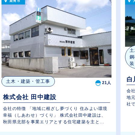
鹿角市
土
鋼
装
白
土木・建築・管工事
21人
会社
株式会社 田中建設
地元に
社で
会社の特徴 「地域に根ざし夢づくり 住みよい環境
幸福（しあわせ）づくり」 株式会社田中建設は、
秋田県北部を事業エリアとする住宅建築を主と...