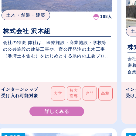
土木・舗装・建築
108人
株式会社 沢木組
土
会社の特徴 弊社は、医療施設・商業施設・学校等
株
の公共施設の建築工事や、官公庁発注の土木工事
（港湾土木含む）をはじめとする県内の主要プロ...
会
密
企業
インターンシップ
イン
短大
大学
専門
高校
受け入れ可能対象
受け
高専
詳しくみる