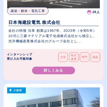
建築・解体・電気工事
28人
日本海建設電気 株式会社
会社の特徴 沿革 創業は1967年、2023年（令和5年）
10月に三菱マテリアル電子化成株式会社から独立し、
光洋機械産業株式会社のグループ会社とし...
インターンシップ
短大
大学
専門
高校
受け入れ可能対象
高専
詳しくみる
小坂町