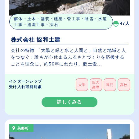
解体・土木・舗装・建築・管工事・除雪・水道
47人
工事・造園工事・採石
株式会社 協和土建
会社の特徴 「太陽と緑と水と人間と」自然と地域と人
をつなぐ！誰もが心休まるふるさとづくりを応援する
ことを理念に、約50年にわたり、郷土愛...
インターンシップ
短大
大学
専門
高校
受け入れ可能対象
高専
詳しくみる
美郷町