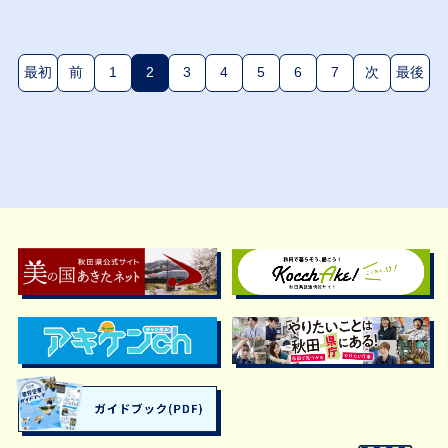
最初
前
1
2
3
4
5
6
7
次
最後
(現在のページ)