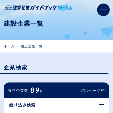
建設企業一覧
ホーム
建設企業一覧
企業検索
89
該当企業数
2/15ページ中
件
絞り込み検索