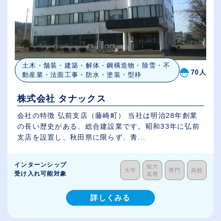
土木・舗装・建築・解体・鋼構造物・除雪・不
70人
動産業・法面工事・防水・塗装・型枠
株式会社 タナックス
会社の特徴 弘前支店（藤崎町） 当社は明治28年創業
の長い歴史がある、総合建設業です。昭和33年に弘前
支店を設置し、秋田県に限らず、青...
インターンシップ
短大
大学
専門
高校
受け入れ可能対象
高専
詳しくみる