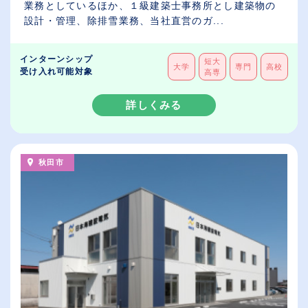
業務としているほか、１級建築士事務所とし建築物の
設計・管理、除排雪業務、当社直営のガ...
インターンシップ
短大
大学
専門
高校
受け入れ可能対象
高専
詳しくみる
秋田市