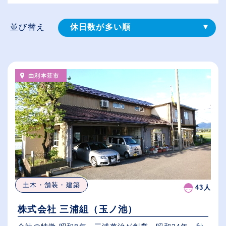
並び替え
休日数が多い順
登録⽇順
給与が高い順
由利本荘市
（⾼卒の給与を基準）
従業員が多い順
土木・舗装・建築
43人
株式会社 三浦組（玉ノ池）