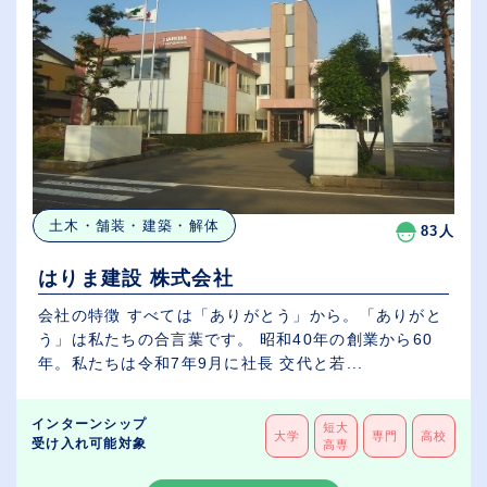
土木・舗装・建築・解体
83人
はりま建設 株式会社
会社の特徴 すべては「ありがとう」から。「ありがと
う」は私たちの合言葉です。 昭和40年の創業から60
年。私たちは令和7年9月に社長 交代と若...
インターンシップ
短大
大学
専門
高校
受け入れ可能対象
高専