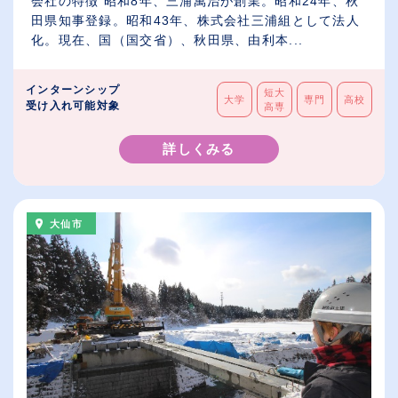
会社の特徴 昭和8年、三浦萬治が創業。昭和24年、秋
田県知事登録。昭和43年、株式会社三浦組として法人
化。現在、国（国交省）、秋田県、由利本...
インターンシップ
短大
大学
専門
高校
受け入れ可能対象
高専
詳しくみる
大仙市