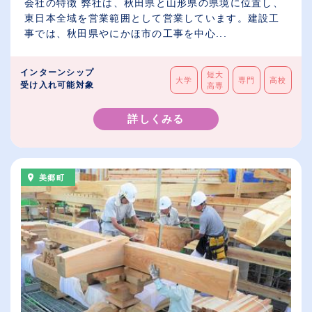
会社の特徴 弊社は、秋田県と山形県の県境に位置し、
東日本全域を営業範囲として営業しています。建設工
事では、秋田県やにかほ市の工事を中心...
インターンシップ
短大
大学
専門
高校
受け入れ可能対象
高専
詳しくみる
美郷町