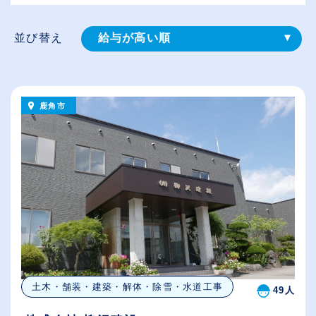
並び替え
給与が高い順
登録⽇順
従業員が多い順
鹿角市
休日数が多い順
土木・舗装・建築・解体・除雪・水道工事
49人