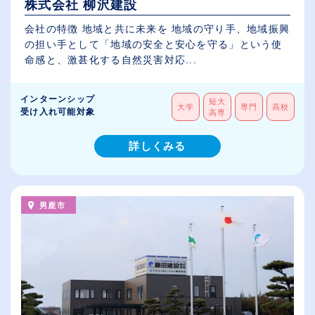
株式会社 柳沢建設
会社の特徴 地域と共に未来を 地域の守り手、地域振興
の担い手として「地域の安全と安心を守る」という使
命感と、激甚化する自然災害対応...
インターンシップ
短大
大学
専門
高校
受け入れ可能対象
高専
詳しくみる
男鹿市