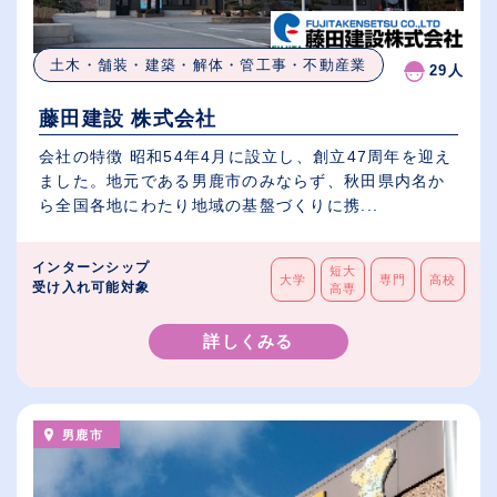
土木・舗装・建築・解体・管工事・不動産業
29人
藤田建設 株式会社
会社の特徴 昭和54年4月に設立し、創立47周年を迎え
ました。地元である男鹿市のみならず、秋田県内名か
ら全国各地にわたり地域の基盤づくりに携...
インターンシップ
短大
大学
専門
高校
受け入れ可能対象
高専
詳しくみる
男鹿市