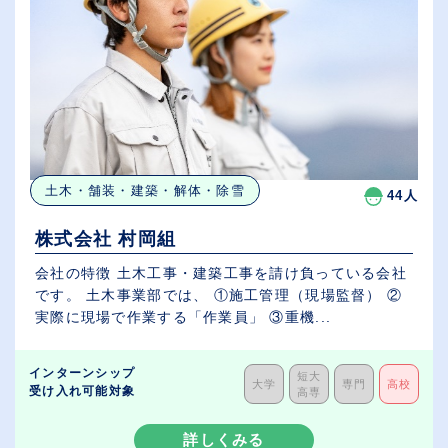
土木・舗装・建築・解体・除雪
44人
株式会社 村岡組
会社の特徴 土木工事・建築工事を請け負っている会社
です。 土木事業部では、 ①施工管理（現場監督） ②
実際に現場で作業する「作業員」 ③重機...
インターンシップ
短大
大学
専門
高校
受け入れ可能対象
高専
詳しくみる