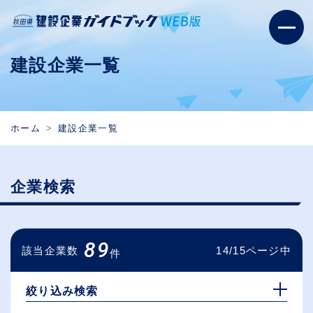
建設企業一覧
ホーム
建設企業一覧
企業検索
89
該当企業数
14/15ページ中
件
絞り込み検索