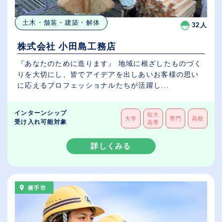
土木・舗装・建築・解体
32人
株式会社 小田島工務店
『あなたのために造ります』 地域に根ざしたものづく
りを大切にし、皆でアイデアを出しあいお客様の思い
に応えるプロフェッショナルたちが活躍し...
インターンシップ
短大
大学
専門
高校
受け入れ可能対象
高専
詳しくみる
横手市