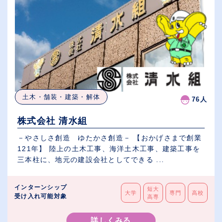
土木・舗装・建築・解体
76人
株式会社 清水組
－やさしさ創造 ゆたかさ創造－ 【おかげさまで創業
121年】 陸上の土木工事、海洋土木工事、建築工事を
三本柱に、地元の建設会社としてできる ...
インターンシップ
短大
大学
専門
高校
受け入れ可能対象
高専
詳しくみる