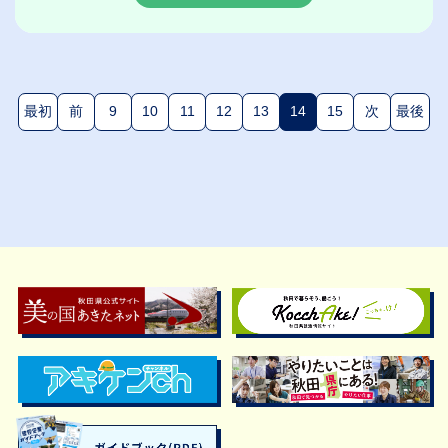
最初
前
9
10
11
12
13
14
15
次
最後
(現在のページ)