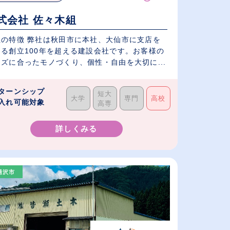
式会社 佐々木組
社の特徴 弊社は秋田市に本社、大仙市に支店を
える創立100年を超える建設会社です。お客様の
ズに合ったモノづくり、個性・自由を大切に...
ターンシップ
短大
大学
専門
高校
入れ可能対象
高専
詳しくみる
湯沢市