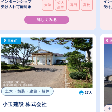
インターンシップ
イン
短大
大学
専門
高校
受け入れ可能対象
受け
高専
詳しくみる
三種町
土木・舗装・建築・解体
27人
小玉建設 株式会社
土