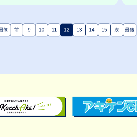
最初
前
9
10
11
12
13
14
15
次
最後
(現在のページ)