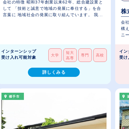
会社の特徴 昭和37年創業以来62年、総合建設業と
して 「技術と誠意で地域の発展に奉仕する」を合
株
言葉に 地域社会の発展に取り組んでいます。 我...
会
構
ニー
インターンシップ
イン
短大
大学
専門
高校
受け入れ可能対象
受け
高専
詳しくみる
横手市