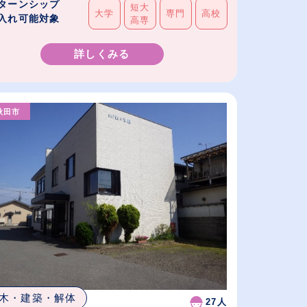
ターンシップ
短大
大学
専門
高校
入れ可能対象
高専
詳しくみる
秋田市
木・建築・解体
27人