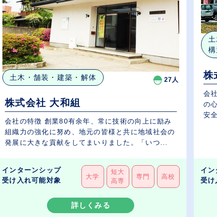
土
構
株
土木・舗装・建築・解体
27人
会
株式会社 大和組
の
安全
会社の特徴 創業80有余年、常に技術の向上に励み
組織力の強化に努め、地元の皆様と共に地域社会の
発展に大きな貢献をしてまいりました。「いつ...
インターンシップ
イン
短大
大学
専門
高校
受け入れ可能対象
受け
高専
詳しくみる