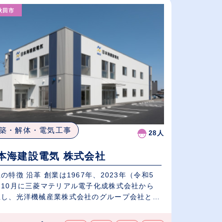
秋田市
給与が高い順
（⾼卒の給与を基準）
休日数が多い順
築・解体・電気工事
28人
本海建設電気 株式会社
の特徴 沿革 創業は1967年、2023年（令和5
）10月に三菱マテリアル電子化成株式会社から
立し、光洋機械産業株式会社のグループ会社と
.