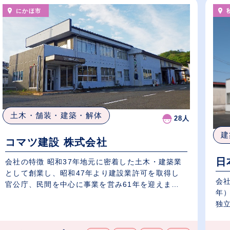
にかほ市
土木・舗装・建築・解体
28人
建
コマツ建設 株式会社
日
会社の特徴 昭和37年地元に密着した土木・建築業
として創業し、昭和47年より建設業許可を取得し
会社
官公庁、民間を中心に事業を営み61年を迎えま
年
す...
独
し..