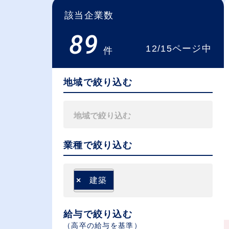
該当企業数
89
12/15ページ中
件
地域で絞り込む
業種で絞り込む
×
建築
給与で絞り込む
（⾼卒の給与を基準）