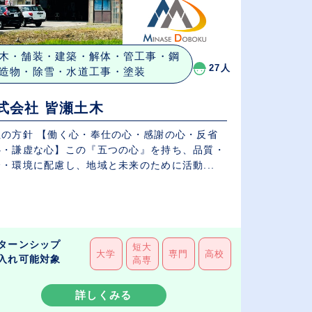
木・舗装・建築・解体・管工事・鋼
27人
造物・除雪・水道工事・塗装
式会社 皆瀬土木
社の方針 【働く心・奉仕の心・感謝の心・反省
心・謙虚な心】この『五つの心』を持ち、品質・
・環境に配慮し、地域と未来のために活動...
ターンシップ
短大
大学
専門
高校
入れ可能対象
高専
詳しくみる