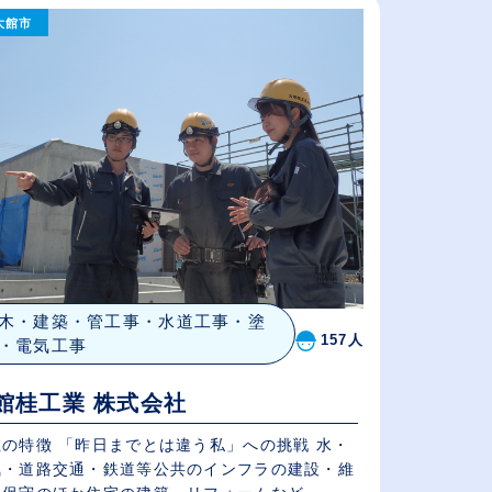
大館市
従業員が多い順
休日数が多い順
木・建築・管工事・水道工事・塗
157人
・電気工事
館桂工業 株式会社
社の特徴 「昨日までとは違う私」への挑戦 水・
気・道路交通・鉄道等公共のインフラの建設・維