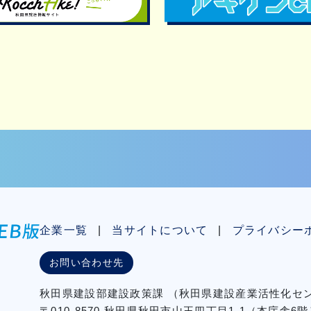
企業一覧
当サイトについて
プライバシー
お問い合わせ先
秋⽥県建設部建設政策課
（秋⽥県建設産業活性化
〒010-8570 秋田県秋田市⼭王四丁⽬1-1（本庁舎6階