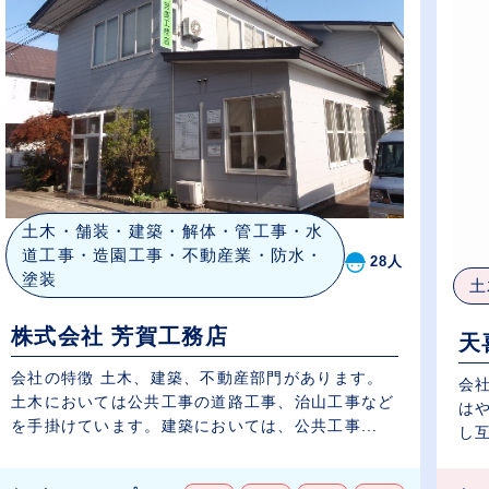
土木・舗装・建築・解体・管工事・水
道工事・造園工事・不動産業・防水・
28人
塗装
土
株式会社 芳賀工務店
天
会社の特徴 土木、建築、不動産部門があります。
会
土木においては公共工事の道路工事、治山工事など
は
を手掛けています。建築においては、公共工事...
し互