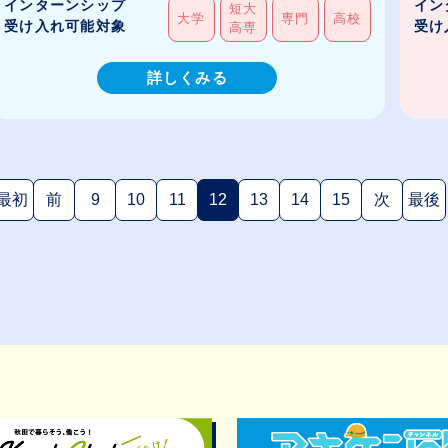
インターンシップ
イン
短大
大学
専門
高校
受け入れ可能対象
受け
高専
詳しくみる
最初
前
9
10
11
12
13
14
15
次
最後
(現在のページ)