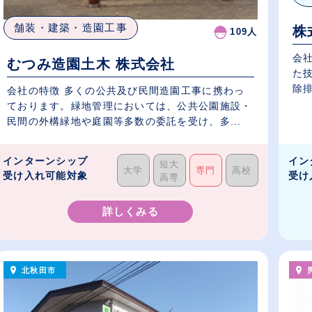
舗装・建築・造園工事
株
109人
会社
むつみ造園土木 株式会社
た
除排
会社の特徴 多くの公共及び民間造園工事に携わっ
ております。緑地管理においては、公共公園施設・
民間の外構緑地や庭園等多数の委託を受け、多...
インターンシップ
イン
短大
大学
専門
高校
受け入れ可能対象
受け
高専
詳しくみる
北秋田市