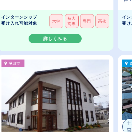
持・
インターンシップ
イン
短大
大学
専門
高校
受け入れ可能対象
受け
高専
詳しくみる
秋田市
土
雪