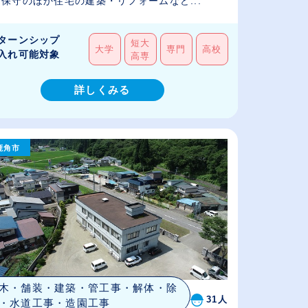
保守のほか住宅の建築・リフォームなど...
ターンシップ
短大
大学
専門
高校
入れ可能対象
高専
詳しくみる
鹿角市
木・舗装・建築・管工事・解体・除
31人
・水道工事・造園工事