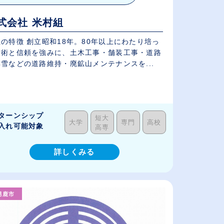
式会社 米村組
の特徴 創立昭和18年。80年以上にわたり培っ
技術と信頼を強みに、土木工事・舗装工事・道路
雪などの道路維持・廃鉱山メンテナンスを...
ターンシップ
短大
大学
専門
高校
入れ可能対象
高専
詳しくみる
男鹿市