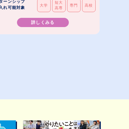
ターンシップ
短大
大学
専門
高校
入れ可能対象
高専
詳しくみる