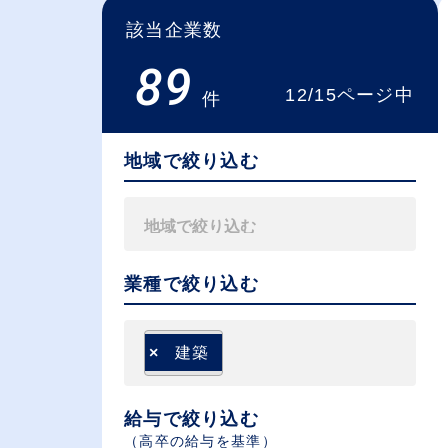
該当企業数
89
12/15ページ中
件
地域で絞り込む
業種で絞り込む
×
建築
給与で絞り込む
（⾼卒の給与を基準）