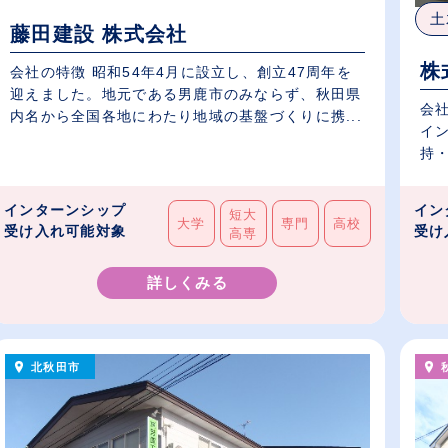
土
藤田建設 株式会社
株
会社の特徴 昭和54年4月に設立し、創立47周年を
迎えました。地元である男鹿市のみならず、秋田県
会
内名から全国各地にわたり地域の基盤づくりに携...
イ
持・
インターンシップ
イン
短大
大学
専門
高校
受け入れ可能対象
受け
高専
詳しくみる
北秋田市