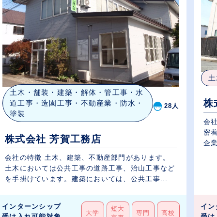
土
土木・舗装・建築・解体・管工事・水
株
道工事・造園工事・不動産業・防水・
28人
塗装
会
密
株式会社 芳賀工務店
企業
会社の特徴 土木、建築、不動産部門があります。
土木においては公共工事の道路工事、治山工事など
を手掛けています。建築においては、公共工事...
インターンシップ
イン
短大
大学
専門
高校
受け入れ可能対象
受け