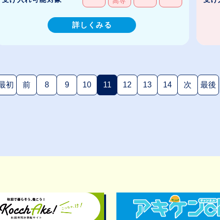
高専
詳しくみる
最初
前
8
9
10
11
12
13
14
次
最後
(現在のページ)