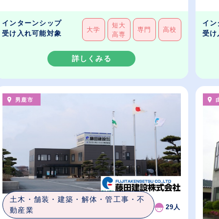
インターンシップ
イン
短大
大学
専門
高校
受け入れ可能対象
受け
高専
詳しくみる
男鹿市
土木・舗装・建築・解体・管工事・不
29人
動産業