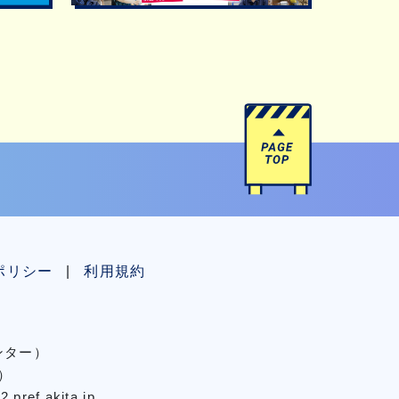
ポリシー
利用規約
センター）
）
pref.akita.jp