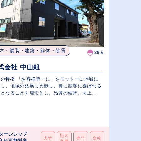
木・舗装・建築・解体・除雪
28人
式会社 中山組
社の特徴 「お客様第一に」をモットーに地域に
着し、地域の発展に貢献し、真に顧客に喜ばれる
となることを理念とし、品質の維持、向上...
ターンシップ
短大
大学
専門
高校
入れ可能対象