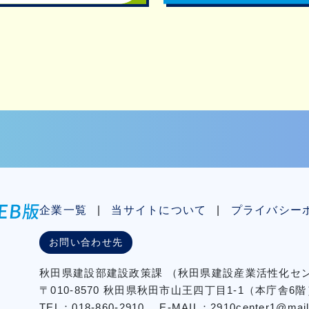
企業一覧
当サイトについて
プライバシー
お問い合わせ先
秋⽥県建設部建設政策課
（秋⽥県建設産業活性化
〒010-8570 秋田県秋田市⼭王四丁⽬1-1（本庁舎6階
TEL：018-860-2910
E-MAIL：2910center1@mail2.