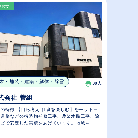
湯沢市
給与が高い順
（⾼卒の給与を基準）
休日数が多い順
木・舗装・建築・解体・除雪
30人
式会社 菅組
社の特徴 【自ら考え 仕事を楽しむ】をモットー
、道路などの構造物補修工事、農業水路工事、除
どで安定した実績をあげています。地域を...