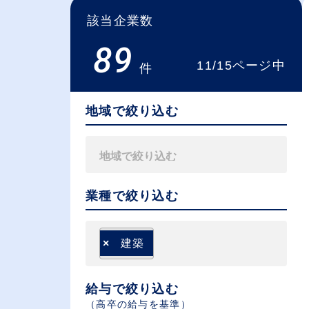
該当企業数
89
11/15ページ中
件
地域で絞り込む
業種で絞り込む
×
建築
給与で絞り込む
（⾼卒の給与を基準）