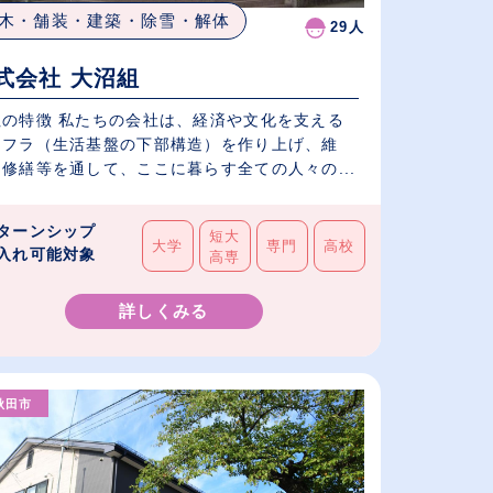
木・舗装・建築・除雪・解体
29人
式会社 大沼組
社の特徴 私たちの会社は、経済や文化を支える
ンフラ（生活基盤の下部構造）を作り上げ、維
修繕等を通して、ここに暮らす全ての人々の...
ターンシップ
短大
大学
専門
高校
入れ可能対象
高専
詳しくみる
秋田市