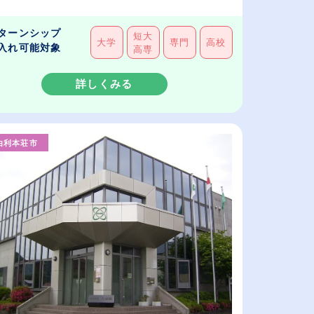
ターンシップ
短大
大学
専門
高校
入れ可能対象
高専
詳しくみる
由利本荘市