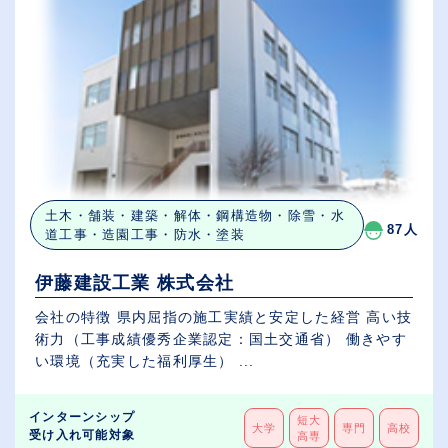
土木・舗装・建築・解体・鋼構造物・除雪・水
87人
道工事・造園工事・防水・塗装
伊藤建設工業 株式会社
会社の特徴 県内屈指の施工実績と安定した経営 高い技
術力（工事成績優秀企業認定：国土交通省） 働きやす
い環境（充実した福利厚生） ...
インターンシップ
短大
大学
専門
高校
受け入れ可能対象
高専