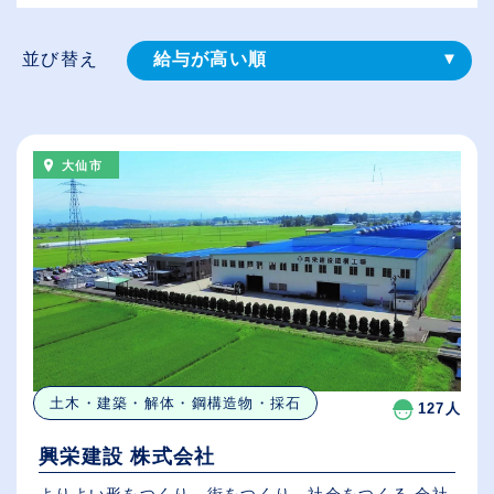
並び替え
給与が高い順
登録⽇順
従業員が多い順
大仙市
休日数が多い順
土木・建築・解体・鋼構造物・採石
127人
興栄建設 株式会社
よりよい形をつくり、街をつくり、社会をつくる 会社