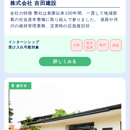
株式会社 吉田建設
会社の特徴 弊社は創業以来100年間、一貫して地域密
着の社会資本整備に取り組んで参りました。 道路や河
川の維持管理業務、災害時の応急復旧対...
インターンシップ
短大
大学
専門
高校
受け入れ可能対象
高専
詳しくみる
横手市