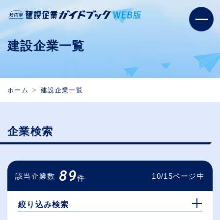
建設企業一覧
ホーム
建設企業一覧
企業検索
89
該当企業数
10/15ページ中
件
絞り込み検索