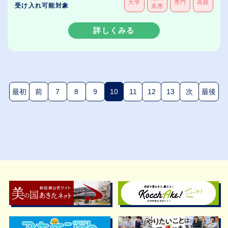
大学
専門
高校
受け入れ可能対象
高専
詳しくみる
最初
前
7
8
9
10
11
12
13
次
最後
(現在のページ)