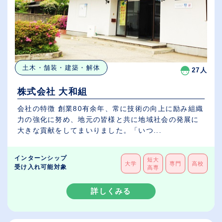
土木・舗装・建築・解体
27人
株式会社 大和組
会社の特徴 創業80有余年、常に技術の向上に励み組織
力の強化に努め、地元の皆様と共に地域社会の発展に
大きな貢献をしてまいりました。「いつ...
インターンシップ
短大
大学
専門
高校
受け入れ可能対象
高専
詳しくみる