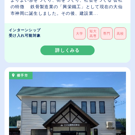
の特徴 鉄骨製造業の「興栄鐵工」として現在の大仙
市神岡に誕生しました。その後、建設業...
インターンシップ
短大
大学
専門
高校
受け入れ可能対象
高専
詳しくみる
横手市