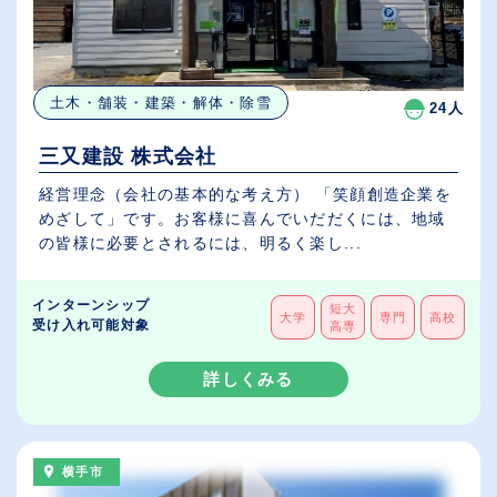
土木・舗装・建築・解体・除雪
24人
三又建設 株式会社
経営理念（会社の基本的な考え方） 「笑顔創造企業を
めざして」です。お客様に喜んでいだだくには、地域
の皆様に必要とされるには、明るく楽し...
インターンシップ
短大
大学
専門
高校
受け入れ可能対象
高専
詳しくみる
横手市