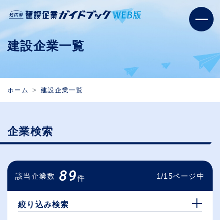
建設企業一覧
ホーム
建設企業一覧
企業検索
89
該当企業数
1/15ページ中
件
絞り込み検索