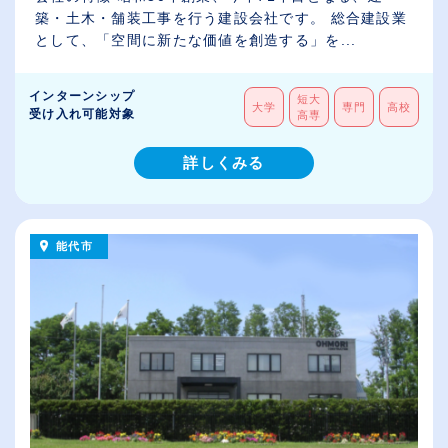
築・土木・舗装工事を行う建設会社です。 総合建設業
として、「空間に新たな価値を創造する」を...
インターンシップ
短大
大学
専門
高校
受け入れ可能対象
高専
詳しくみる
能代市