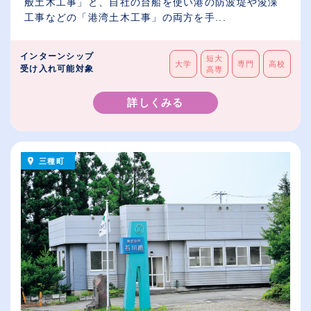
般土木工事」と、自社の台船を使い港の防波堤や浚渫
工事などの「港湾土木工事」の両方を手...
インターンシップ
短大
大学
専門
高校
受け入れ可能対象
高専
詳しくみる
三種町