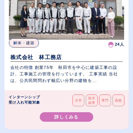
解体・建築
24人
株式会社 林工務店
会社の特徴 創業75年 秋田市を中心に建築工事の設
計、工事施工の管理を行っています。 工事実績 当社
は、公共民間問わず幅広い分野の建物を...
インターンシップ
短大
大学
専門
高校
受け入れ可能対象
高専
詳しくみる