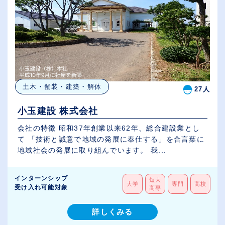
土木・舗装・建築・解体
27人
小玉建設 株式会社
会社の特徴 昭和37年創業以来62年、総合建設業とし
て 「技術と誠意で地域の発展に奉仕する」を合言葉に
地域社会の発展に取り組んでいます。 我...
インターンシップ
短大
大学
専門
高校
受け入れ可能対象
高専
詳しくみる