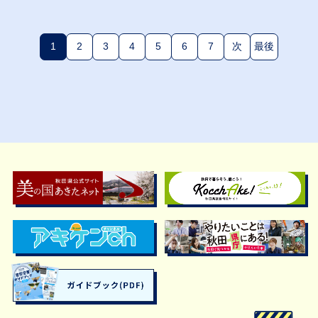
1
2
3
4
5
6
7
次
最後
(現在のページ)