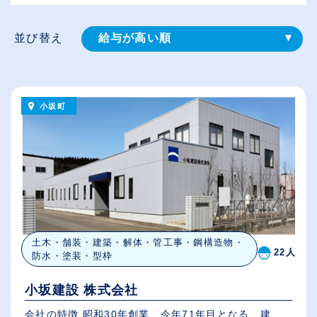
並び替え
給与が高い順
登録⽇順
従業員が多い順
小坂町
休日数が多い順
土木・舗装・建築・解体・管工事・鋼構造物・
22人
防水・塗装・型枠
小坂建設 株式会社
会社の特徴 昭和30年創業、今年71年目となる、建