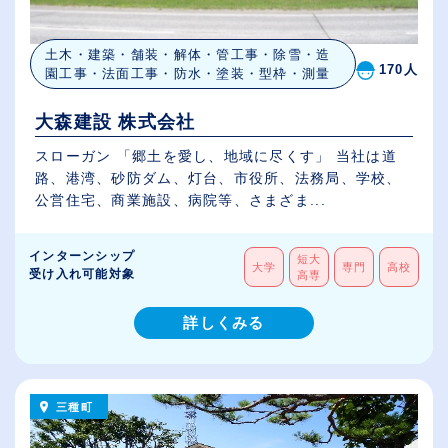
土木・建築・舗装・解体・管工事・除雪・造
170人
園工事・法面工事・防水・塗装・型枠・測量
大森建設 株式会社
スローガン 「郷土を愛し、地域に尽くす」 当社は道
路、港湾、砂防ダム、灯台、市役所、法務局、学校、
公営住宅、商業施設、病院等、さまざま...
インターンシップ
短大
大学
専門
高校
受け入れ可能対象
高専
詳しくみる
三種町