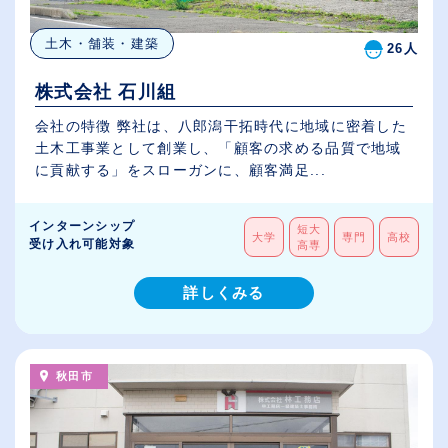
土木・舗装・建築
26人
株式会社 石川組
会社の特徴 弊社は、八郎潟干拓時代に地域に密着した
土木工事業として創業し、「顧客の求める品質で地域
に貢献する」をスローガンに、顧客満足...
インターンシップ
短大
大学
専門
高校
受け入れ可能対象
高専
詳しくみる
秋田市