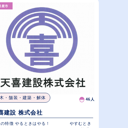
男鹿市
給与が高い順
（⾼卒の給与を基準）
休日数が多い順
木・舗装・建築・解体
46人
喜建設 株式会社
社の特徴 やるときはやる！ やすむとき