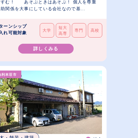
やすむ！ あそぶときはあそぶ！ 個人を尊重
助関係を大事にしている会社なので基...
ターンシップ
短大
大学
専門
高校
入れ可能対象
高専
詳しくみる
由利本荘市
木・舗装・建築