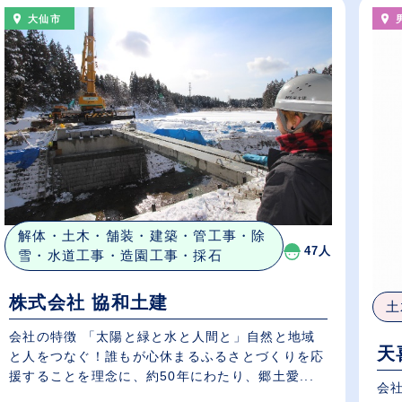
大仙市
解体・土木・舗装・建築・管工事・除
47人
雪・水道工事・造園工事・採石
株式会社 協和土建
土
会社の特徴 「太陽と緑と水と人間と」自然と地域
天
と人をつなぐ！誰もが心休まるふるさとづくりを応
援することを理念に、約50年にわたり、郷土愛...
会