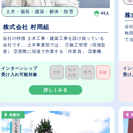
土木・舗装・建築・解体・除雪
44人
株
株式会社 村岡組
会社
秋
会社の特徴 土木工事・建築工事を請け負っている
て法
会社です。 土木事業部では、 ①施工管理（現場監
督） ②実際に現場で作業する「作業員」 ③重機...
インターンシップ
イン
短大
大学
専門
高校
受け入れ可能対象
受け
高専
詳しくみる
美郷町