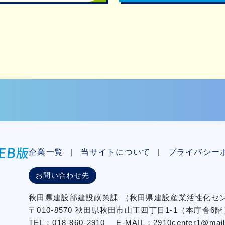
企業一覧
当サイトについて
プライバシー
お問い合わせ先
秋⽥県建設部建設政策課
（秋⽥県建設産業活性化
〒010-8570 秋田県秋田市⼭王四丁⽬1-1（本庁舎6階
TEL：018-860-2910
E-MAIL：2910center1@mail2.