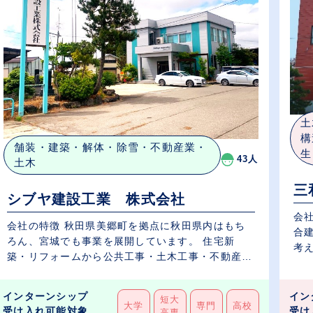
土
構
舗装・建築・解体・除雪・不動産業・
生
43人
土木
三
シブヤ建設工業 株式会社
会
会社の特徴 秋田県美郷町を拠点に秋田県内はもち
合
ろん、宮城でも事業を展開しています。 住宅新
考え
築・リフォームから公共工事・土木工事・不動産
事...
インターンシップ
イン
短大
大学
専門
高校
受け入れ可能対象
受け
高専