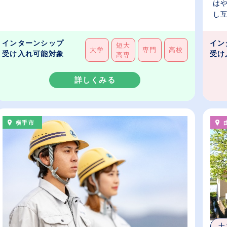
は
し互
インターンシップ
イン
短大
大学
専門
高校
受け入れ可能対象
受け
高専
詳しくみる
横手市
土