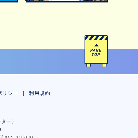
ポリシー
利用規約
センター）
）
pref.akita.jp