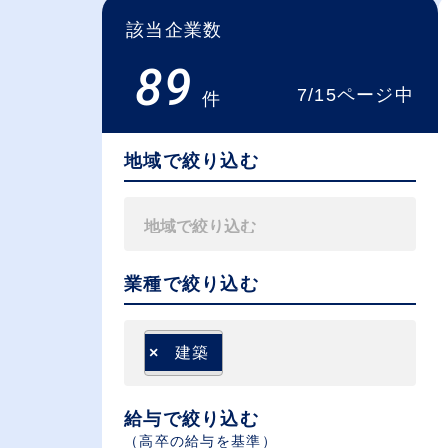
該当企業数
89
7/15ページ中
件
地域で絞り込む
業種で絞り込む
×
建築
給与で絞り込む
（⾼卒の給与を基準）