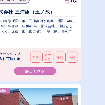
43人
式会社 三浦組（玉ノ池）
の特徴 昭和8年、三浦萬治が創業。昭和24年、
田県知事登録。昭和43年、株式会社三浦組とし
人化。現在、国（国交省）、秋田県、由利本...
ターンシップ
短大
大学
専門
高校
入れ可能対象
高専
詳しくみる
男鹿市