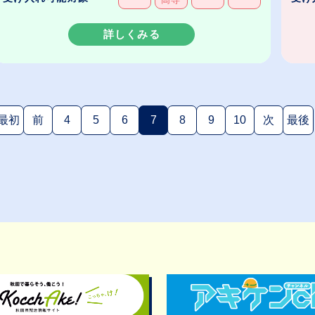
詳しくみる
最初
前
4
5
6
7
8
9
10
次
最後
(現在のページ)