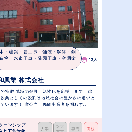
木・建築・管工事・舗装・解体・鋼
造物・水道工事・造園工事・空調衛
42人
和興業 株式会社
社の特徴 地域の発展、活性化を応援します！総
建設業としての役割は地域社会の豊かさの追求と
ています！ 官公庁、民間事業者を問わず...
ターンシップ
短大
大学
専門
高校
入れ可能対象
高専