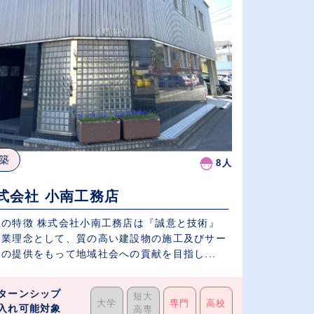
築
8人
式会社 小南工務店
社の特徴 株式会社小南工務店は『誠意と技術』
企業理念として、質の高い建設物の施工及びサー
の提供をもって地域社会への貢献を目指し...
ターンシップ
短大
大学
専門
高校
入れ可能対象
高専