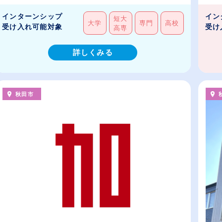
インターンシップ
イン
短大
大学
専門
高校
受け入れ可能対象
受け
高専
詳しくみる
秋田市