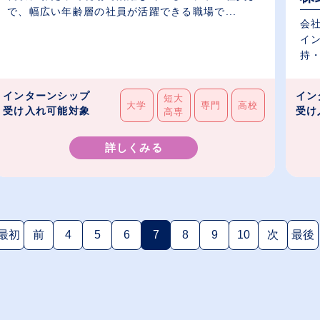
で、幅広い年齢層の社員が活躍できる職場で...
会
イ
持・
インターンシップ
イン
短大
大学
専門
高校
受け入れ可能対象
受け
高専
詳しくみる
最初
前
4
5
6
7
8
9
10
次
最後
(現在のページ)