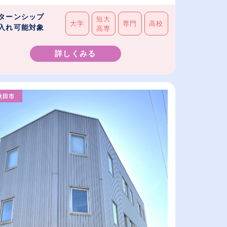
ターンシップ
短大
大学
専門
高校
入れ可能対象
高専
詳しくみる
秋田市