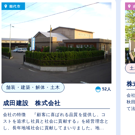
能代市
土
株
舗装・建築・解体・土木
52人
会社
秋
成田建設 株式会社
て法
会社の特徴 『顧客に喜ばれる品質を提供し、コ
ストを追求し社員と社会に貢献する』を経営理念と
し、長年地域社会に貢献してまいりました。地...