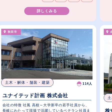
詳しくみる
秋田市
土木・解体・舗装・建築
114人
ユナイテッド計画 株式会社
土
会社の特徴 社風 高校～大学新卒の若手社員から、
株
長岐にわたって現場で活躍しているベテラン社員ま