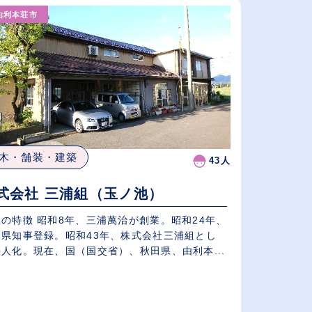
由利本荘市
従業員が多い順
休日数が多い順
木・舗装・建築
43人
式会社 三浦組（玉ノ池）
の特徴 昭和8年、三浦萬治が創業。昭和24年、
田県知事登録。昭和43年、株式会社三浦組とし
人化。現在、国（国交省）、秋田県、由利本...