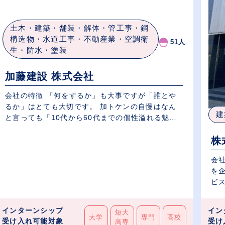
土木・建築・舗装・解体・管工事・鋼
構造物・水道工事・不動産業・空調衛
51人
生・防水・塗装
加藤建設 株式会社
会社の特徴 「何をするか」も大事ですが「誰とや
るか」はとても大切です。 加トケンの自慢はなん
建
と言っても「10代から60代までの個性溢れる魅
力...
株
会
を
ビス
インターンシップ
イン
短大
大学
専門
高校
受け入れ可能対象
受け
高専