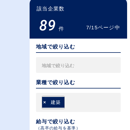
該当企業数
89
7/15ページ中
件
地域で絞り込む
業種で絞り込む
×
建築
給与で絞り込む
（⾼卒の給与を基準）