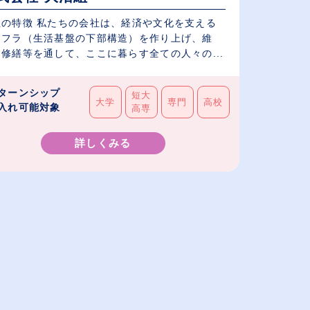
社の特徴 私たちの会社は、経済や文化を支える
ンフラ（生活基盤の下部構造）を作り上げ、維
修繕等を通して、ここに暮らす全ての人々の...
ターンシップ
短大
大学
専門
高校
入れ可能対象
高専
詳しくみる