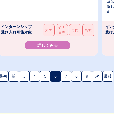
企業
返
和 
インターンシップ
イン
短大
大学
専門
高校
受け入れ可能対象
受け
高専
詳しくみる
最初
前
3
4
5
6
7
8
9
次
最後
(現在のページ)