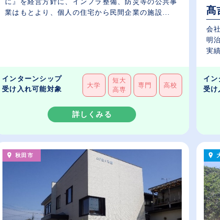
に』を経営方針に、インフラ整備、防災等の公共事
髙
業はもとより、個人の住宅から民間企業の施設...
会社
明治
実績
インターンシップ
イン
短大
大学
専門
高校
受け入れ可能対象
受け
高専
詳しくみる
秋田市