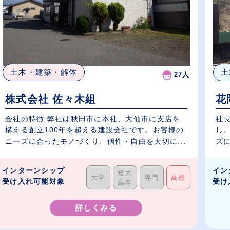
土木・建築・解体
土
27人
株式会社 佐々木組
花
会社の特徴 弊社は秋田市に本社、大仙市に支店を
社長
構える創立100年を超える建設会社です。お客様の
し
ニーズに合ったモノづくり、個性・自由を大切に...
ズ
整..
インターンシップ
イン
短大
大学
専門
高校
受け入れ可能対象
受け
高専
詳しくみる