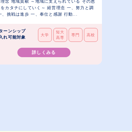
理念 地域貢献 ～地域に支えられている その恩
しをカタチにしていく～ 経営理念 一、努力と調
一、挑戦は進歩 一、奉仕と感謝 行動...
ターンシップ
短大
大学
専門
高校
入れ可能対象
高専
詳しくみる