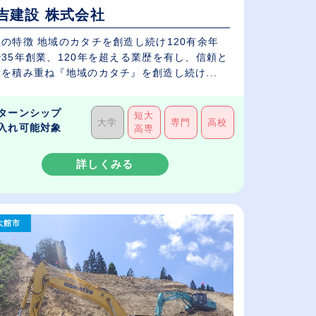
吉建設 株式会社
の特徴 地域のカタチを創造し続け120有余年
35年創業、120年を超える業歴を有し、信頼と
を積み重ね『地域のカタチ』を創造し続け...
ターンシップ
短大
大学
専門
高校
入れ可能対象
高専
詳しくみる
大館市