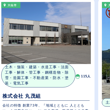
大仙市
土木・舗装・建築・水道工事・法面
工事・解体・管工事・鋼構造物・除
115人
雪・造園工事・不動産業・防水・塗
装・電気工事
株式会社 丸茂組
土
会社の特徴 創業73年、『地域とともに 人ととも