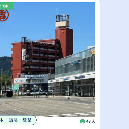
大仙市
従業員が多い順
休日数が多い順
木・舗装・建築
47人