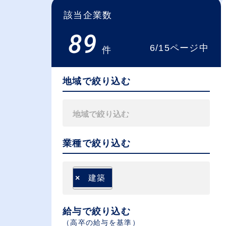
該当企業数
89
6/15ページ中
件
地域で絞り込む
業種で絞り込む
×
建築
給与で絞り込む
（⾼卒の給与を基準）