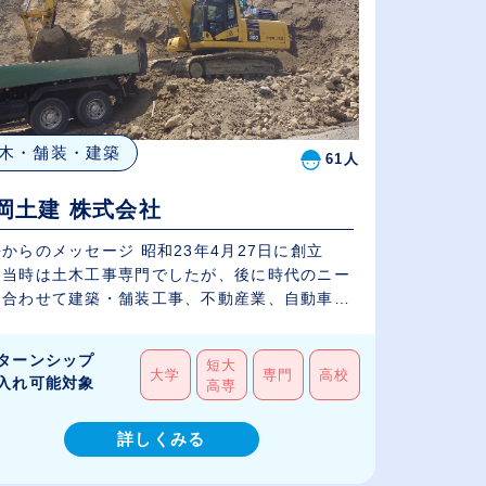
木・舗装・建築
61人
岡土建 株式会社
からのメッセージ 昭和23年4月27日に創立
、当時は土木工事専門でしたが、後に時代のニー
に合わせて建築・舗装工事、不動産業、自動車
.
ターンシップ
短大
大学
専門
高校
入れ可能対象
高専
詳しくみる