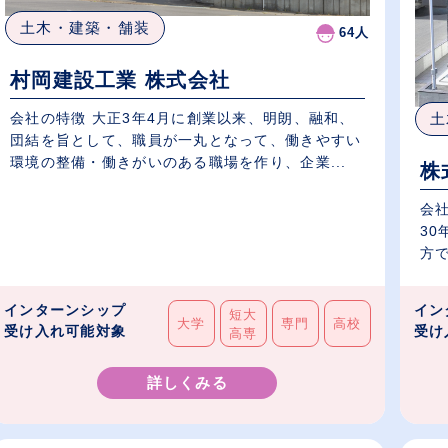
土木・建築・舗装
64人
村岡建設工業 株式会社
会社の特徴 大正3年4月に創業以来、明朗、融和、
土
団結を旨として、職員が一丸となって、働きやすい
環境の整備・働きがいのある職場を作り、企業...
株
会
3
方で
インターンシップ
イン
短大
大学
専門
高校
受け入れ可能対象
受け
高専
詳しくみる