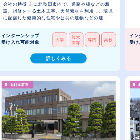
会社の特徴 主に北秋田市内で、道路や橋などの新
設、補修をする土木工事、天然素材を利用し、環境
に配慮した健康的な住宅や公共の建物などの建...
インターンシップ
イン
短大
大学
専門
高校
受け入れ可能対象
受け
高専
詳しくみる
由利本荘市