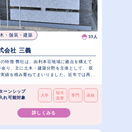
木・舗装・建築
33人
式会社 三義
社の特徴 弊社は、由利本荘地域に拠点を構えて
0年余り、主に土木・建築分野を主体として、 双
実績を積み重ねてまいりました。近年では再...
ターンシップ
短大
大学
専門
高校
入れ可能対象
高専
詳しくみる