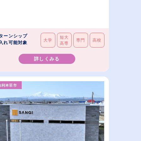
ターンシップ
短大
大学
専門
高校
入れ可能対象
高専
詳しくみる
由利本荘市