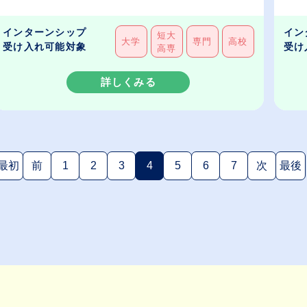
インターンシップ
イン
短大
大学
専門
高校
受け入れ可能対象
受け
高専
詳しくみる
最初
前
1
2
3
4
5
6
7
次
最後
(現在のページ)