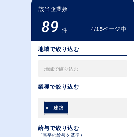
該当企業数
89
4/15ページ中
件
地域で絞り込む
業種で絞り込む
×
建築
給与で絞り込む
（⾼卒の給与を基準）