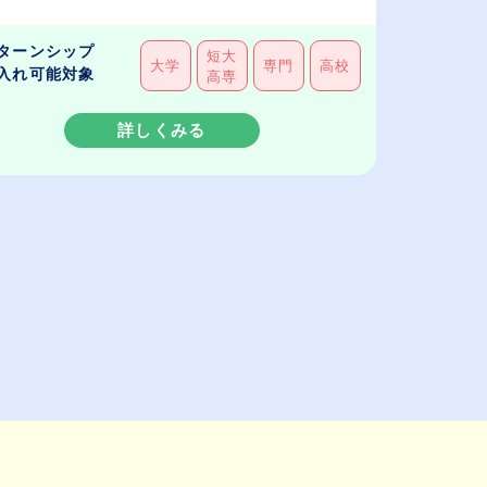
ターンシップ
短大
大学
専門
高校
入れ可能対象
高専
詳しくみる