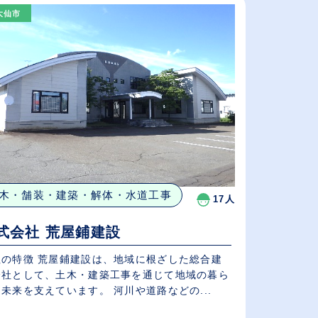
大仙市
木・舗装・建築・解体・水道工事
17人
式会社 荒屋鋪建設
社の特徴 荒屋鋪建設は、地域に根ざした総合建
会社として、土木・建築工事を通じて地域の暮ら
未来を支えています。 河川や道路などの...