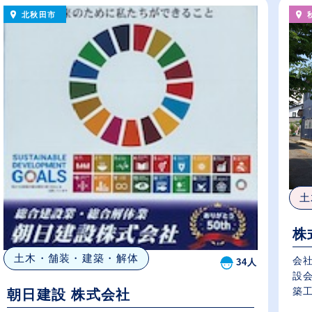
北秋田市
土
株
土木・舗装・建築・解体
会
34人
設
築工
朝日建設 株式会社