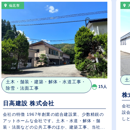
仙北市
土
土木・舗装・建築・解体・水道工事・
15人
除雪・法面工事
株
日高建設 株式会社
会
設
会社の特徴 1967年創業の総合建設業、少数精鋭の
しと
アットホームな会社です。土木・水道・解体・舗
装・法面などの公共工事のほか、建築工事、当社...