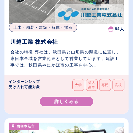
土木・舗装・建築・解体・採石
84人
川越工業 株式会社
会社の特徴 弊社は、秋田県と山形県の県境に位置し、
東日本全域を営業範囲として営業しています。建設工
事では、秋田県やにかほ市の工事を中心...
インターンシップ
短大
大学
専門
高校
受け入れ可能対象
高専
詳しくみる
由利本荘市