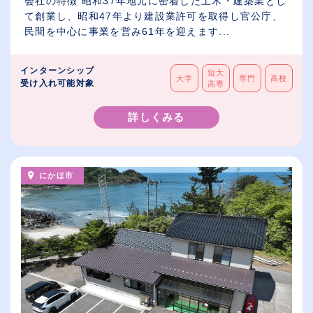
会社の特徴 昭和37年地元に密着した土木・建築業とし
て創業し、昭和47年より建設業許可を取得し官公庁、
民間を中心に事業を営み61年を迎えます...
インターンシップ
短大
大学
専門
高校
受け入れ可能対象
高専
詳しくみる
にかほ市