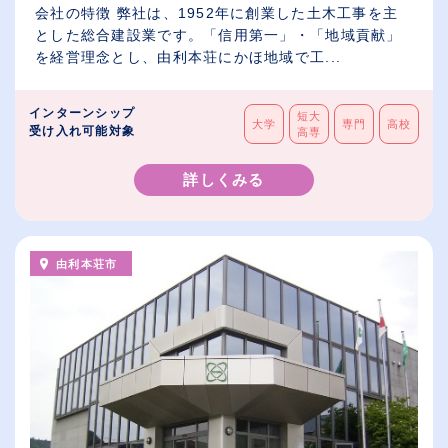
会社の特徴 弊社は、1952年に創業した土木工事を主
とした総合建設業です。「信用第一」・「地域貢献」
を経営理念とし、由利本荘にかほ地域で工...
インターンシップ
短大
大学
専門
高校
受け入れ可能対象
高専
詳しくみる
由利本荘市