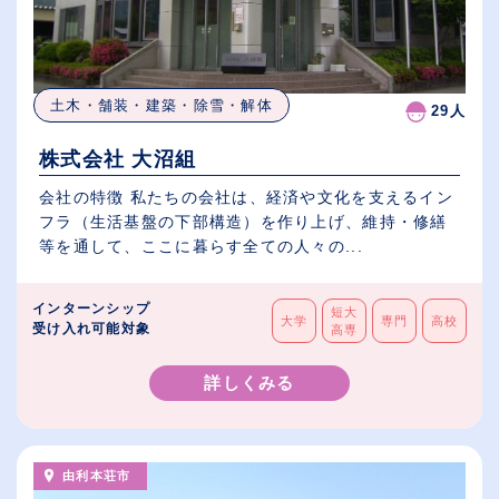
土木・舗装・建築・除雪・解体
29人
株式会社 大沼組
会社の特徴 私たちの会社は、経済や文化を支えるイン
フラ（生活基盤の下部構造）を作り上げ、維持・修繕
等を通して、ここに暮らす全ての人々の...
インターンシップ
短大
大学
専門
高校
受け入れ可能対象
高専
詳しくみる
由利本荘市