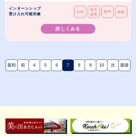
インターンシップ
短大
大学
専門
高校
受け入れ可能対象
高専
詳しくみる
最初
前
4
5
6
7
8
9
10
次
最後
(現在のページ)