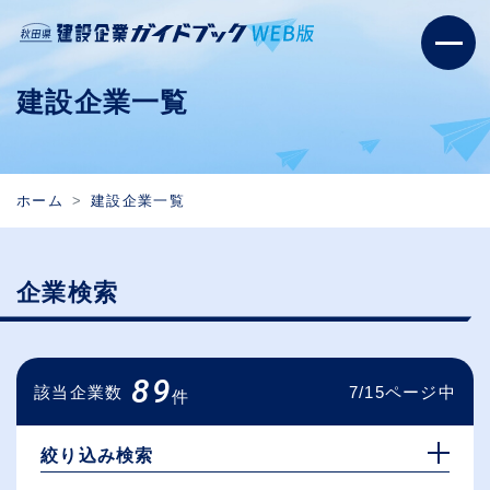
建設企業一覧
ホーム
建設企業一覧
企業検索
89
該当企業数
7/15ページ中
件
絞り込み検索