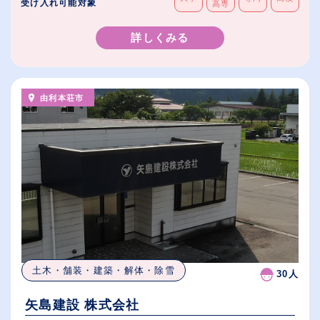
受け入れ可能対象
高専
詳しくみる
由利本荘市
土木・舗装・建築・解体・除雪
30人
矢島建設 株式会社