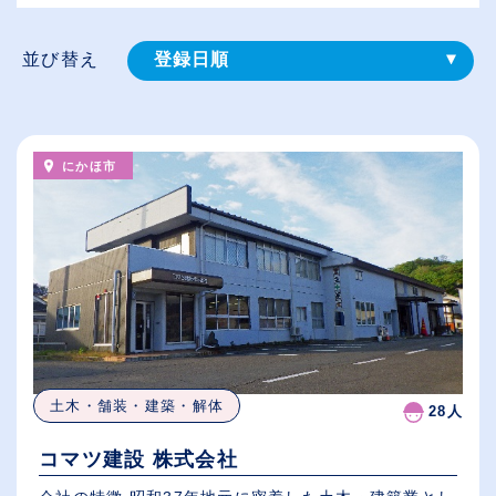
並び替え
登録⽇順
給与が高い順
（⾼卒の給与を基準）
にかほ市
従業員が多い順
休日数が多い順
土木・舗装・建築・解体
28人
コマツ建設 株式会社