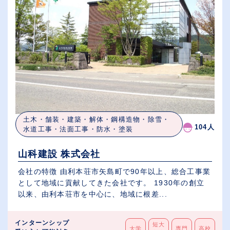
土木・舗装・建築・解体・鋼構造物・除雪・
104人
水道工事・法面工事・防水・塗装
山科建設 株式会社
会社の特徴 由利本荘市矢島町で90年以上、総合工事業
として地域に貢献してきた会社です。 1930年の創立
以来、由利本荘市を中心に、地域に根差...
インターンシップ
短大
大学
専門
高校