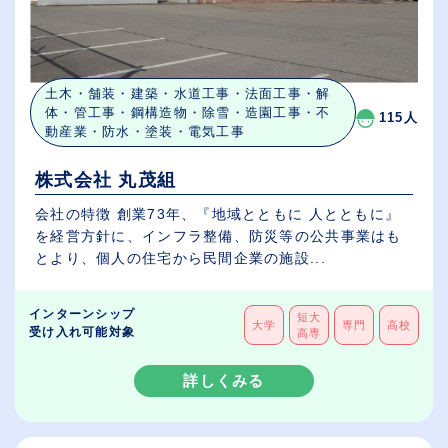
土木・舗装・建築・水道工事・法面工事・解
体・管工事・鋼構造物・除雪・造園工事・不
115人
動産業・防水・塗装・電気工事
株式会社 丸茂組
会社の特徴 創業73年、『地域とともに 人とともに』
を経営方針に、インフラ整備、防災等の公共事業はも
とより、個人の住宅から民間企業の施設...
インターンシップ
短大
大学
専門
高校
受け入れ可能対象
高専
詳しくみる