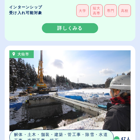
インターンシップ
短大
大学
専門
高校
受け入れ可能対象
高専
詳しくみる
大仙市
解体・土木・舗装・建築・管工事・除雪・水道
47人