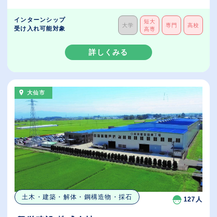
インターンシップ
短大
大学
専門
高校
受け入れ可能対象
高専
詳しくみる
大仙市
土木・建築・解体・鋼構造物・採石
127人