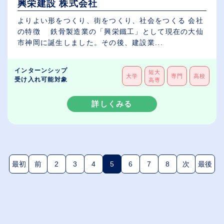
興栄建設 株式会社
よりよい形をつくり、街をつくり、社会をつくる 会社
の特徴 鉄骨製造業の「興栄鐵工」として現在の大仙
市神岡に誕生しました。その後、建設業...
インターンシップ
短大
大学
専門
高校
受け入れ可能対象
高専
詳しくみる
最初
前
2
3
4
5
6
7
8
次
最後
(現在のページ)