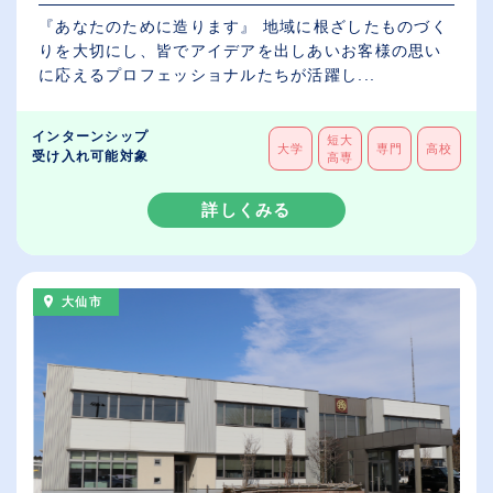
『あなたのために造ります』 地域に根ざしたものづく
りを大切にし、皆でアイデアを出しあいお客様の思い
に応えるプロフェッショナルたちが活躍し...
インターンシップ
短大
大学
専門
高校
受け入れ可能対象
高専
詳しくみる
大仙市