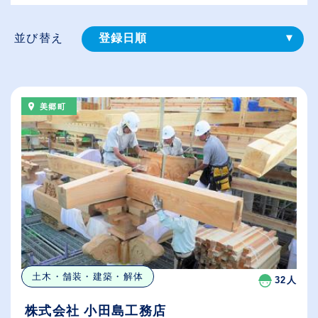
並び替え
登録⽇順
給与が高い順
（⾼卒の給与を基準）
美郷町
従業員が多い順
休日数が多い順
土木・舗装・建築・解体
32人
株式会社 小田島工務店