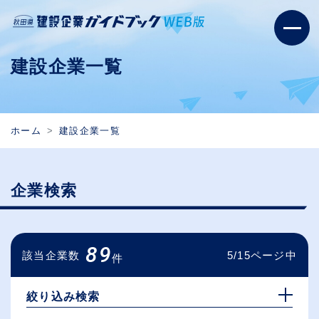
建設企業一覧
ホーム
建設企業一覧
企業検索
89
該当企業数
5/15ページ中
件
絞り込み検索