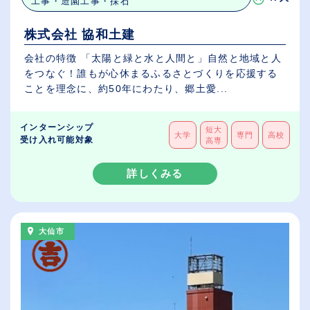
工事・造園工事・採石
株式会社 協和土建
会社の特徴 「太陽と緑と水と人間と」自然と地域と人
をつなぐ！誰もが心休まるふるさとづくりを応援する
ことを理念に、約50年にわたり、郷土愛...
インターンシップ
短大
大学
専門
高校
受け入れ可能対象
高専
詳しくみる
大仙市