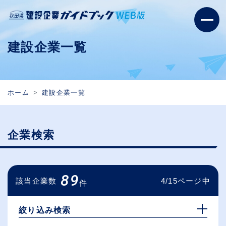
建設企業一覧
ホーム
建設企業一覧
企業検索
89
該当企業数
4/15ページ中
件
絞り込み検索