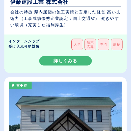
伊藤建設工業 株式会社
会社の特徴 県内屈指の施工実績と安定した経営 高い技
術力（工事成績優秀企業認定：国土交通省） 働きやす
い環境（充実した福利厚生） ...
インターンシップ
短大
大学
専門
高校
受け入れ可能対象
高専
詳しくみる
横手市