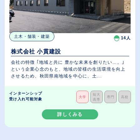
土木・舗装・建築
14人
株式会社 小貫建設
会社の特徴 ｢地域と共に 豊かな未来を創りたい…。｣
という企業心念のもと、地域の皆様の生活環境を向上
させるため、秋田県南地域を中心に、土...
インターンシップ
短大
大学
専門
高校
受け入れ可能対象
高専
詳しくみる