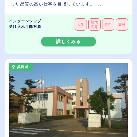
した品質の高い仕事を目指しています。 ...
インターンシップ
短大
大学
専門
高校
受け入れ可能対象
高専
詳しくみる
美郷町