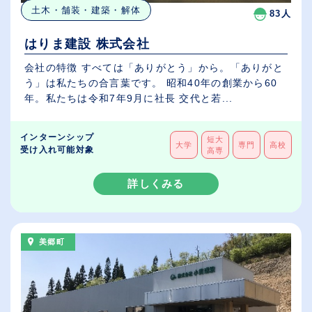
土木・舗装・建築・解体
83人
はりま建設 株式会社
会社の特徴 すべては「ありがとう」から。「ありがと
う」は私たちの合言葉です。 昭和40年の創業から60
年。私たちは令和7年9月に社長 交代と若...
インターンシップ
短大
大学
専門
高校
受け入れ可能対象
高専
詳しくみる
美郷町