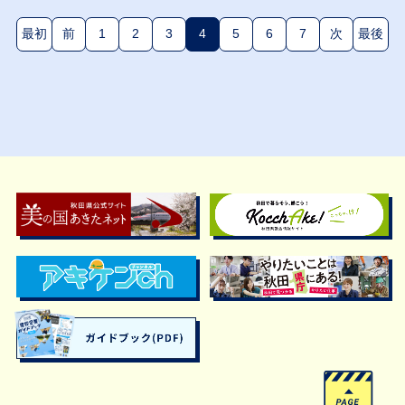
最初
前
1
2
3
4
5
6
7
次
最後
(現在のページ)