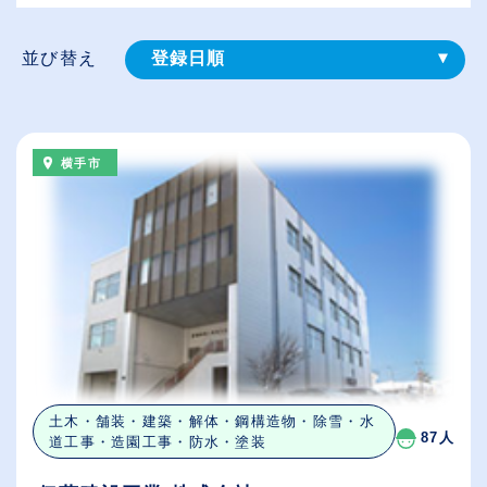
並び替え
登録⽇順
給与が高い順
（⾼卒の給与を基準）
横手市
従業員が多い順
休日数が多い順
土木・舗装・建築・解体・鋼構造物・除雪・水
87人
道工事・造園工事・防水・塗装