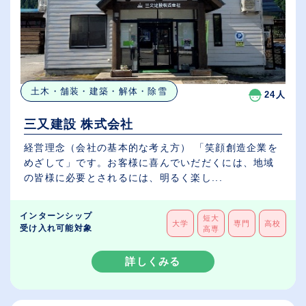
土木・舗装・建築・解体・除雪
24人
三又建設 株式会社
経営理念（会社の基本的な考え方） 「笑顔創造企業を
めざして」です。お客様に喜んでいだだくには、地域
の皆様に必要とされるには、明るく楽し...
インターンシップ
短大
大学
専門
高校
受け入れ可能対象
高専
詳しくみる