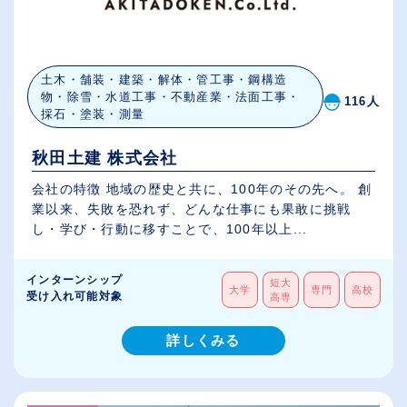
土木・舗装・建築・解体・管工事・鋼構造
物・除雪・水道工事・不動産業・法面工事・
116人
採石・塗装・測量
秋田土建 株式会社
会社の特徴 地域の歴史と共に、100年のその先へ。 創
業以来、失敗を恐れず、どんな仕事にも果敢に挑戦
し・学び・行動に移すことで、100年以上...
インターンシップ
短大
大学
専門
高校
受け入れ可能対象
高専
詳しくみる