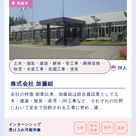
男鹿市
土木・舗装・建築・解体・管工事・鋼構造物・
38人
除雪・水道工事・造園工事・塗装
株式会社 加藤組
会社の特徴 創業以来、加藤組は総合建設業として土
木・建築・舗装・港湾・JR工事など、それぞれの分野
において安全で信頼される工事に努め、建...
インターンシップ
短大
大学
専門
高校
受け入れ可能対象
高専