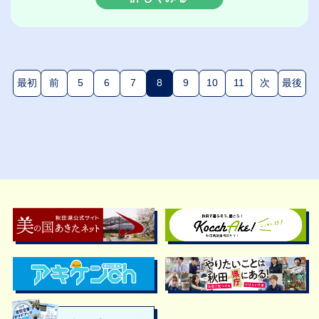
最初
前
5
6
7
8
9
10
11
次
最後
(現在のページ)