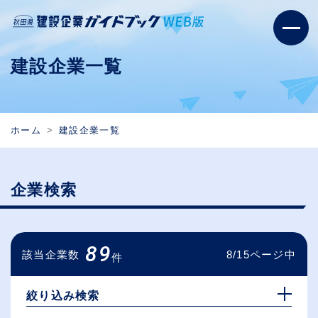
建設企業一覧
ホーム
建設企業一覧
企業検索
89
該当企業数
8/15ページ中
件
絞り込み検索