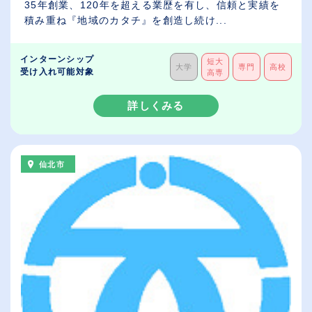
35年創業、120年を超える業歴を有し、信頼と実績を
積み重ね『地域のカタチ』を創造し続け...
インターンシップ
短大
大学
専門
高校
受け入れ可能対象
高専
詳しくみる
仙北市