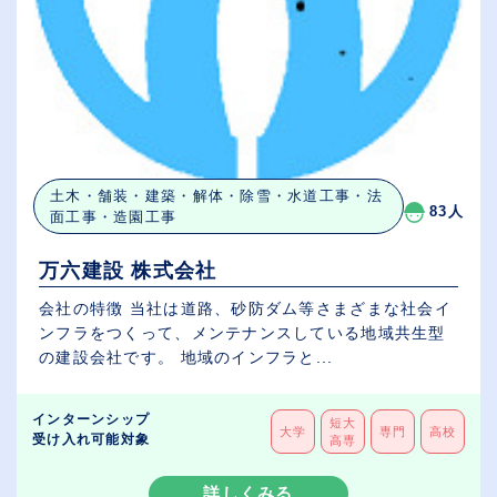
土木・舗装・建築・解体・除雪・水道工事・法
83人
面工事・造園工事
万六建設 株式会社
会社の特徴 当社は道路、砂防ダム等さまざまな社会イ
ンフラをつくって、メンテナンスしている地域共生型
の建設会社です。 地域のインフラと...
インターンシップ
短大
大学
専門
高校
受け入れ可能対象
高専
詳しくみる