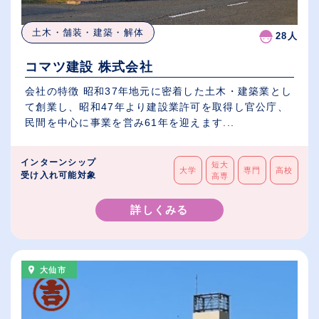
土木・舗装・建築・解体
28人
コマツ建設 株式会社
会社の特徴 昭和37年地元に密着した土木・建築業とし
て創業し、昭和47年より建設業許可を取得し官公庁、
民間を中心に事業を営み61年を迎えます...
インターンシップ
短大
大学
専門
高校
受け入れ可能対象
高専
詳しくみる
大仙市