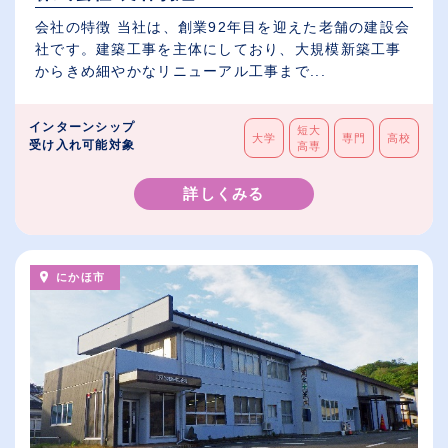
会社の特徴 当社は、創業92年目を迎えた老舗の建設会
社です。建築工事を主体にしており、大規模新築工事
からきめ細やかなリニューアル工事まで...
インターンシップ
短大
大学
専門
高校
受け入れ可能対象
高専
詳しくみる
にかほ市