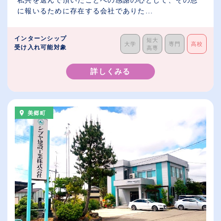
私共を選んで頂いたことへの感謝の心として、その恩
に報いるために存在する会社でありた...
インターンシップ
短大
大学
専門
高校
受け入れ可能対象
高専
詳しくみる
美郷町