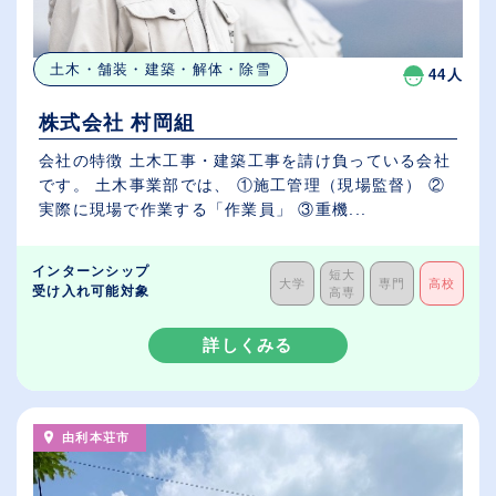
土木・舗装・建築・解体・除雪
44人
株式会社 村岡組
会社の特徴 土木工事・建築工事を請け負っている会社
です。 土木事業部では、 ①施工管理（現場監督） ②
実際に現場で作業する「作業員」 ③重機...
インターンシップ
短大
大学
専門
高校
受け入れ可能対象
高専
詳しくみる
由利本荘市