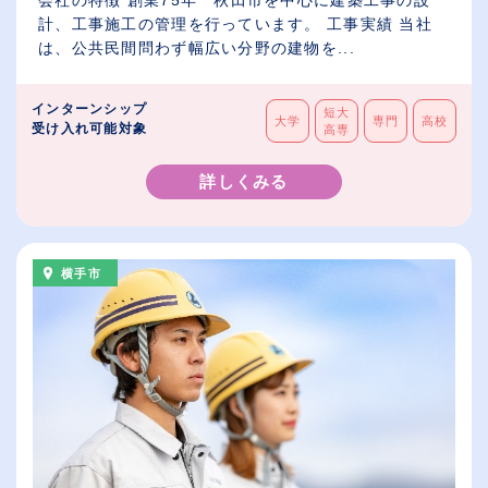
会社の特徴 創業75年 秋田市を中心に建築工事の設
計、工事施工の管理を行っています。 工事実績 当社
は、公共民間問わず幅広い分野の建物を...
インターンシップ
短大
大学
専門
高校
受け入れ可能対象
高専
詳しくみる
横手市