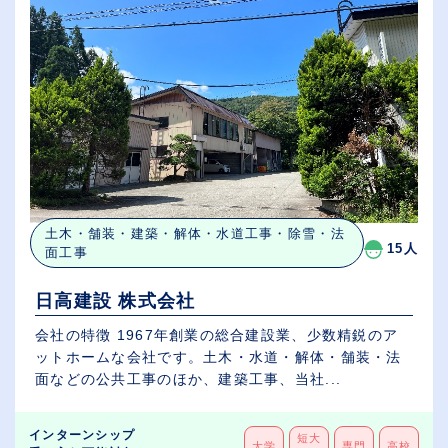
土木・舗装・建築・解体・水道工事・除雪・法
15人
面工事
日高建設 株式会社
会社の特徴 1967年創業の総合建設業、少数精鋭のア
ットホームな会社です。土木・水道・解体・舗装・法
面などの公共工事のほか、建築工事、当社...
インターンシップ
短大
大学
専門
高校