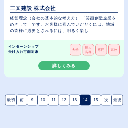
三又建設 株式会社
経営理念（会社の基本的な考え方） 「笑顔創造企業を
めざして」です。お客様に喜んでいだだくには、地域
の皆様に必要とされるには、明るく楽し...
インターンシップ
短大
大学
専門
高校
受け入れ可能対象
高専
詳しくみる
最初
前
9
10
11
12
13
14
15
次
最後
(現在のページ)