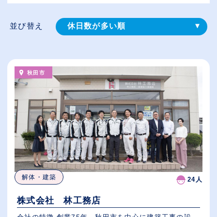
並び替え
休日数が多い順
登録⽇順
給与が高い順
秋田市
（⾼卒の給与を基準）
従業員が多い順
解体・建築
24人
株式会社 林工務店