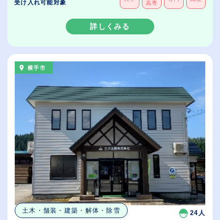
受け入れ可能対象
高専
詳しくみる
横手市
土木・舗装・建築・解体・除雪
24人