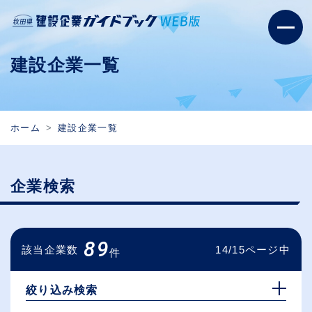
建設企業一覧
ホーム
建設企業一覧
企業検索
89
該当企業数
14/15ページ中
件
絞り込み検索