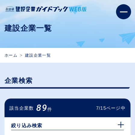
建設企業一覧
ホーム
建設企業一覧
企業検索
89
該当企業数
7/15ページ中
件
絞り込み検索