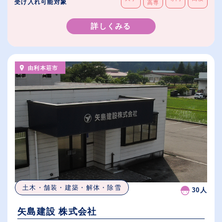
受け入れ可能対象
高専
詳しくみる
由利本荘市
土木・舗装・建築・解体・除雪
30人
矢島建設 株式会社