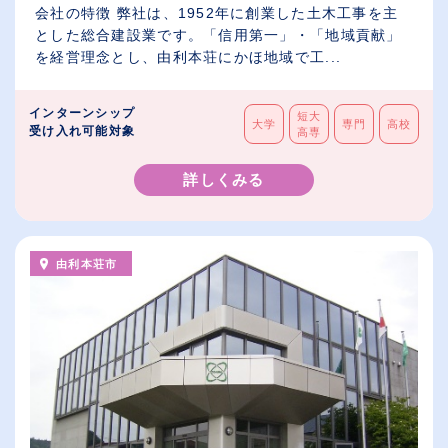
会社の特徴 弊社は、1952年に創業した土木工事を主
とした総合建設業です。「信用第一」・「地域貢献」
を経営理念とし、由利本荘にかほ地域で工...
インターンシップ
短大
大学
専門
高校
受け入れ可能対象
高専
詳しくみる
由利本荘市