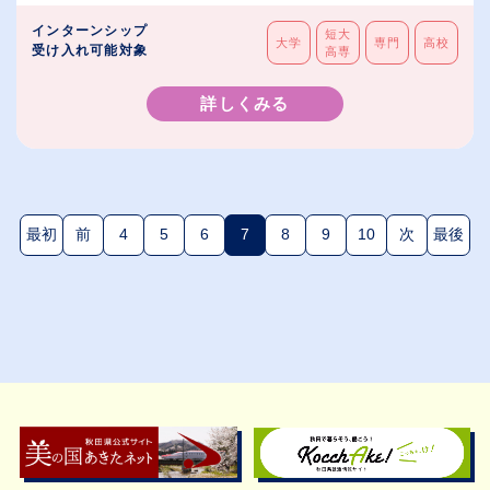
インターンシップ
短大
大学
専門
高校
受け入れ可能対象
高専
詳しくみる
最初
前
4
5
6
7
8
9
10
次
最後
(現在のページ)