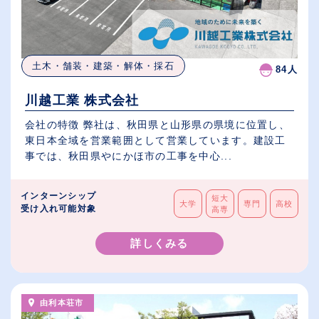
土木・舗装・建築・解体・採石
84人
川越工業 株式会社
会社の特徴 弊社は、秋田県と山形県の県境に位置し、
東日本全域を営業範囲として営業しています。建設工
事では、秋田県やにかほ市の工事を中心...
インターンシップ
短大
大学
専門
高校
受け入れ可能対象
高専
詳しくみる
由利本荘市