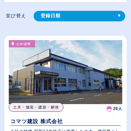
並び替え
登録⽇順
給与が高い順
（⾼卒の給与を基準）
にかほ市
従業員が多い順
休日数が多い順
土木・舗装・建築・解体
28人
コマツ建設 株式会社