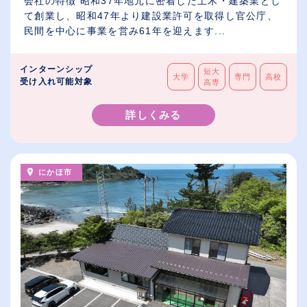
会社の特徴 昭和37年地元に密着した土木・建築業とし
て創業し、昭和47年より建設業許可を取得し官公庁、
民間を中心に事業を営み61年を迎えます...
インターンシップ
短大
大学
専門
高校
受け入れ可能対象
高専
詳しくみる
にかほ市