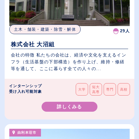
土木・舗装・建築・除雪・解体
29人
株式会社 大沼組
会社の特徴 私たちの会社は、経済や文化を支えるイン
フラ（生活基盤の下部構造）を作り上げ、維持・修繕
等を通して、ここに暮らす全ての人々の...
インターンシップ
短大
大学
専門
高校
受け入れ可能対象
高専
詳しくみる
由利本荘市