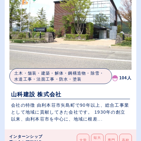
土木・舗装・建築・解体・鋼構造物・除雪・
104人
水道工事・法面工事・防水・塗装
山科建設 株式会社
会社の特徴 由利本荘市矢島町で90年以上、総合工事業
として地域に貢献してきた会社です。 1930年の創立
以来、由利本荘市を中心に、地域に根差...
インターンシップ
短大
大学
専門
高校